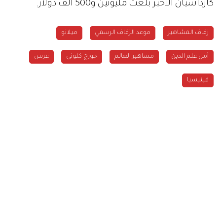
كارداشيان الأخير بلغت مليونين و500 ألف دولار.
زفاف المشاهير
موعد الزفاف الرسمي
ميلانو
أمل علم الدين
مشاهير العالم
جورج كلوني
عرس
فينيسيا