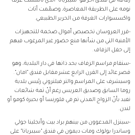
زفافه في فندق آخر هو "سيبريانا" الذي تأسّست غرف
نومه على الطريقة المعاصرة، وصمّمت أثاث
واكسسوارات الغرفة من الحرير الطبيعي.
-قرر العروسان تخصيص أموال ضخمة للتجهيزات
الأمنية التي من شأنها منع حضور غير المرغوب فيهم
إلى حفل الزفاف.
-ستقام مراسم الزفاف بحد ذاتها في دار البلدية، وهو
قصر عائد إلى القرن الرابع عشر مقابل فندق "امان".
وسيشرف على المراسم والتر فيلتروني رئيس بلدية
روما السابق وصديق العريس رغم أنّ ثمة شائعات
تفيد بأنّ الزواج المدني تم في فلورنسا أو بحيرة كومو أو
لندن.
-سينزل المدعوون من بينهم براد بيت وأنجلينا جولي
وساندرا بولوك ومات ديمون في فندق "سيبريانا" على