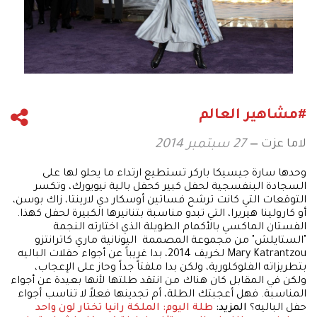
#مشاهير العالم
لاما عزت
27 سبتمبر 2014
وحدها سارة جيسيكا باركر تستطيع ارتداء ما يحلو لها على
السجادة البنفسجية لحفل كبير كحفل بالية نيويورك، وتكسر
التوقعات التي كانت ترشح فساتين أوسكار دي لارينتا، زاك بوسن،
أو كارولينا هيريرا، التي تبدو مناسبة بتنانيرها الكبيرة لحفل كهذا.
الفستان الماكسي بالأكمام الطويلة الذي اختارته النجمة
"الستايلش" من مجموعة المصممة اليونانية ماري كاترانتزو
Mary Katrantzou لخريف 2014، بدا غريباً عن أجواء حفلات الباليه
بتطريزاته الفلوكلورية، ولكن بدا ملفتاً جداً وحاز على الإعجاب،
ولكن في المقابل كان هناك من انتقد طلتها لأنها بعيدة عن أجواء
المناسبة. فهل أعجبتك الطلة، أم تجدينها فعلاً لا تناسب أجواء
حفل الباليه؟
المزيد:
طلة اليوم: الملكة رانيا تختار لون واحد