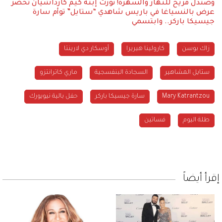
وصندل مريح للنهار والسهرة!
نورث إبنة كيم كارداشيان تحضر
عرض بالنسياغا في باريس
شاهدي “ستايل” توأم سارة
جيسيكا باركر.. وابتسمي
زاك بوسن
كارولينا هيريرا
أوسكار دي لارينتا
ستايل المشاهير
السجادة البنفسجية
ماري كاترانتزو
Mary Katrantzou
سارة جيسيكا باركر
حفل بالية نيويورك
طلة اليوم
فساتين
إقرأ أيضاً