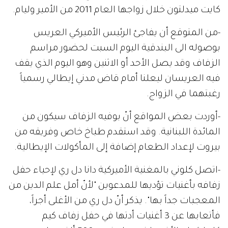
كايت ميدلتون خلال زواجها العام 2011 من الأمير وليام.
-من المتوقع أن يفاجئ الرئيس الأميركي العريس
بوصوله الى البندقية اليوم السبت لحضور مراسم
الزفاف وقد يصل الأحد أو الاثنين وهو اليوم الذي يقف
فيه العريسان ليعلنا أمام قاض مدني إيطالي رسمياً
رغبتهما في الزواج.
-أوردت بعض المواقع أنّ بوفيه الزفاف سيكون من
المائدة اللبنانية. وقد استقدم طباخ خاص وفريقه من
بيروت لإعداد الطعام إضافة إلى المأكولات الإيطالية.
-اتصل كلوني بالمغنية الأميركية دانا دل ري لإحياء حفل
زفافه بأغنيات تؤديها للمدعوين "لأنّ أمل علم الدين من
المعجبات جداً بها". يذكر أنّ دل ري من الأغلى أجراً،
فأتعابها عن 3 أغنيات أدتها في حفل زفاف كيم