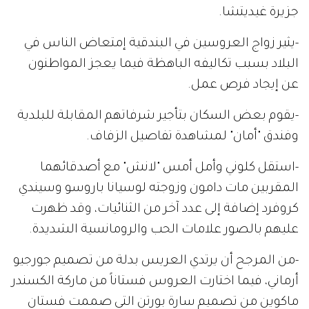
جزيرة غيديتشا.
-يثير زواج العروسين في البندقية إمتعاض الناس في
البلاد بسبب تكاليفه الباهظة فيما يعجز المواطنون
عن إيجاد فرص عمل.
-يقوم بعض السكان بتأجير شرفاتهم المقابلة للبلدية
وفندق "أمان" لمشاهدة تفاصيل الزفاف.
-استقل كلوني وأمل أمس "لانش" مع أصدقائهما
المقربين مات دامون وزوجته لوسيانا باروسو وسيندي
كروفرد إضافة إلى عدد آخر من الثنائيات، وقد ظهرت
عليهم بالصور علامات الحب والرومانسية الشديدة.
-من المرجح أن يرتدي العريس بدلة من تصميم جورجيو
أرماني، فيما اختارت العروس فستاناً من ماركة الكسندر
ماكوين من تصميم سارة بورتن التي صممت فستان