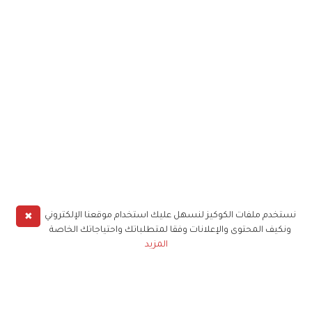
✖
نستخدم ملفات الكوكيز لنسهل عليك استخدام موقعنا الإلكتروني
ونكيف المحتوى والإعلانات وفقا لمتطلباتك واحتياجاتك الخاصة
المزيد