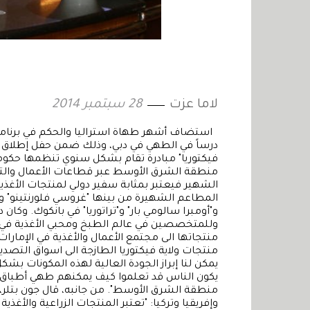
لاما عزت
28 سبتمبر 2014
استضاف أشهر طهاة استراليا والحكم في برنامج "
درساً في الطهي في دبي، وذلك ضمن حفل إطلاق فع
فيكتوريا" مبادرة تقام بشكل سنوي تنظمها حكومة و
منطقة الشرق الأوسط عبر قطاعات الأعمال والتجا
الشهير فيعتبر بمثابة سفير دولي لمنتجات الأغذي
المطاعم الشهيرة من بينها "غروسي فلورنتينو" و"م
و"أومبرا سالومي بار" و"تراتوريا" في بانكوك. و
وللمتخصصين في عالم الطبخ ومحبي الأغذية في ا
منتجاتها الى مجتمع الأعمال والأغذية في الإمارا
منتجات ولاية فيكتوريا الطازجة الى اسواق التصدير 
يمكن لنا إبراز الجودة العالية لهذه المكونات بش
يكون الناس قد تعلموا كيف يمكنهم طهي أطباق ل
منطقة الشرق الأوسط". من جانبه، قال جون بتلر
وإفريقيا وتركيا: "تعتبر المنتجات الزراعية والأغذ