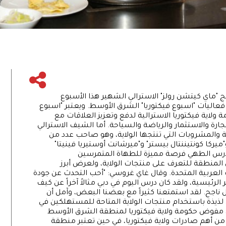
ماي كيتشن رولز" الاسترالي الشهير هذا الأسبوع
اليات "اسبوع فيكتوريا" الشرق الأوسط. ويعتبر "اسبوع
لاية فيكتوريا الاسترالية لدفع وتعزيز العلاقات مع
رة والاستثمار والرياضة والسياحة. أما الشيف الاسترالي
ة والمشروبات التي تنتجها الولاية، وهو صاحب عدد من
يركا كونتيننتال بيستر" و"ميرشانت أوستيريا فينيتا"
كان درس الطهي فرصة مميزة للطهاة المتمرسين
لمنطقة للتعرف على منتجات الولاية، ولعرض أبرز
ت العربية المتحدة. وقال غاي غروسي: "أحب التحدث عن جودة
الرئيسية، ولقد كان درس اليوم في دبي مثالاً آخراً عن كيف
كل ناجح. لقد استمتعنا كثيراً مع بعضنا البعض، وآمل أن
ذيذة باستخدام منتجات الولاية المتاحة للمستهلكين في
، مفوض حكومة ولاية فيكتوريا لمنطقة الشرق الأوسط
ية من أهم صادرات ولاية فيكتوريا، في حين تعتبر منطقة