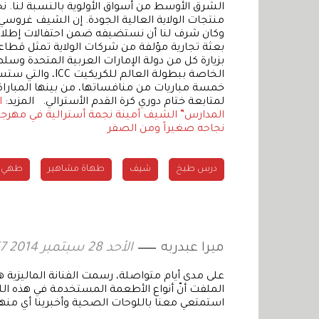
الشرق الأوسط من أسواق الأولوية بالنسبة لنا. 
منتجات الولاية العالية الجودة. إن الشيف غروسي
وكان شرف لنا أن نستضيفه ضمن احتفالات إطلاق "أ
بعثة تجارية مؤلفة من شركات الولاية تمثل قطاعا
بزيارة كل من دولة الإمارات العربية المتحدة و
الخاصة ببطولة الع
خمسة مباريات من منافساتها، من بينها المباراة
لمتابعة ختام دوري كرة القدم الأسترالي. المزيد:
ا
المدارس”
الشيف أمينة نجمة أسترالية في مهرجا
نجاحه صغيراً ومن الصفر
درس طبخ
شيف
طهاة مشاهير
طهي
ميرا عبدربه
الأحد 28 سبتمبر 2014 14:57
على مدى أيام متواصلة، رسمت الفنانة الماليزية هون
الملفت أنّ أنواع الأطعمة المستخدمة في هذه ا
استمتعي معنا باللوحات الصحية وأخبرينا أي منها