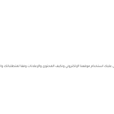
ليك استخدام موقعنا الإلكتروني ونكيف المحتوى والإعلانات وفقا لمتطلباتك وا
حملوا ت
ص
زهرة ال