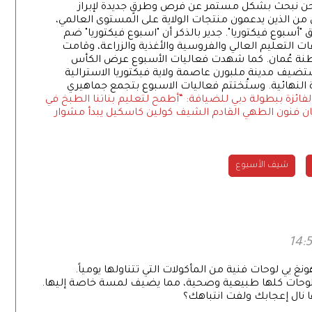
نحن نبحث بشكل مستمر عن فرص وطرقٍ جديدة لإبراز
 من الذين يدعمون منتجات الولاية على المستوى العالمي،
سبوع فيكتوريا". جدير بالذكر أن "اسبوع فيكتوريا" ضم
ت التعليم العالي والفروسية والأغذية والزراعة، وقامت
سلطنة عُمان. كما شهدت فعاليات الأسبوع عرض الكأس
الم للكريكيت ICC، والتي ستستضيف مدينة ملبورن عاصمة ولاية فيكتوريا الاسترالية
 النهائية. وستُختتم فعاليات الاسبوع بتجمع جماهيري
لفائزة ببطولة دبي للضيافة: “أطمح لتعليم بناتنا الطبخ في
ن فنون الطهي القادم
الشيف كولين كاسكيل يبدأ مشوار
شيف الأسبوع
غ يي لوحات فنية من المأكولات التي تتناولها يومياً.
للوحات كلها طبيعية وصحية، مما يضيف لمسة خاصة إليها.
 نال إعجابك ولفت انتباهك؟