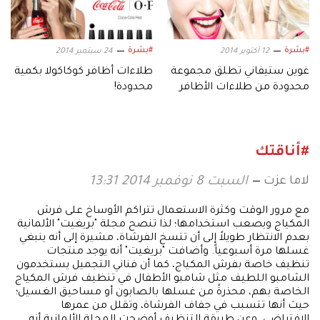
#بشرة
#بشرة
12 أكتوبر 2014
24 سبتمبر 2014
غوين ستيفاني تطلق مجموعة
طلاءات أظافر كوكاكولا بكمية
محدودة من طلاءات الأظافر
محدودة!
#أناقتك
لاما عزت
السبت 8 نوفمبر 2014 13:31
مع مرور الوقت وكثرة الاستعمال تتراكم الأوساخ على فرش
المكياج ويصعب استخدامها؛ لذا تنصح مجلة "بريغيت" الألمانية
بعدم الانتظار طويلاً إلى أن تتسخ الفرشاة، مشيرة إلى أنه ينبغي
غسلها مرة أسبوعياً. وأضافت "بريغيت" أنه يوجد منتجات
تنظيف خاصة بفرش المكياج، كما أن فناني التجميل يستخدمون
الشامبو اللطيف مثل شامبو الأطفال في تنظيف فرش المكياج
الخاصة بهم، محذرةً من غسلها بالصابون أو مساحيق الغسيل؛
حيث أنها تتسبب في جفاف الفرشاة، وتقلل من عمرها
الافتراضي. وعن طريقة التنظيف أوضحت المجلة الألمانية أنه