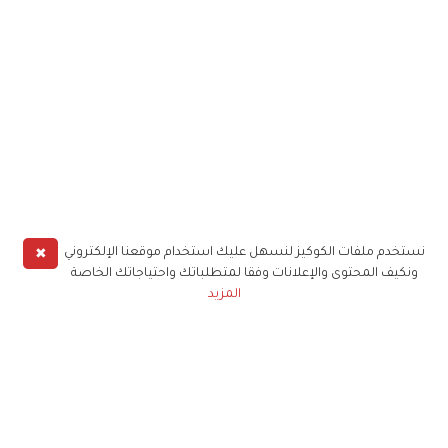
✖
نستخدم ملفات الكوكيز لنسهل عليك استخدام موقعنا الإلكتروني
ونكيف المحتوى والإعلانات وفقا لمتطلباتك واحتياجاتك الخاصة
المزيد
حملوا تطبيق
زهرة الخليج