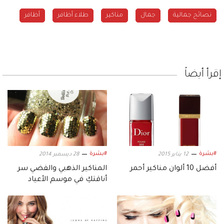
نصائح جمالية
جمال
مناكير
طلاء أظافر
أظافر
إقرأ أيضاً
#بشرة
#بشرة
12 يناير 2015
28 ديسمبر 2014
أفضل 10 ألوان مناكير أحمر
المناكير الذهبي والفضي سر
أناقتكِ في موسم الأعياد