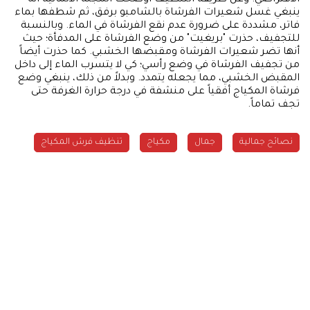
ينبغي غسل شعيرات الفرشاة بالشامبو برفق، ثم شطفها بماء
فاتر، مشددة على ضرورة عدم نقع الفرشاة في الماء. وبالنسبة
للتجفيف، حذرت "بريغيت" من وضع الفرشاة على المدفأة؛ حيث
أنها تضر شعيرات الفرشاة ومقبضها الخشبي. كما حذرت أيضاً
من تجفيف الفرشاة في وضع رأسي؛ كي لا يتسرب الماء إلى داخل
المقبض الخشبي، مما يجعله يتمدد. وبدلاً من ذلك، ينبغي وضع
فرشاة المكياج أفقياً على منشفة في درجة حرارة الغرفة حتى
تجف تماماً.
نصائح جمالية
جمال
مكياج
تنظيف فرش المكياج