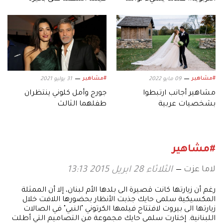
التصرف
كومو؟
#مشاهير
#مشاهير
09 مايو 2022
31 يوليو 2021
مشاهير أجانب ارتبطوا
جورج وأمل كلوني ينتظران
بشخصيات عربية
طفلهما الثالث
#مشاهير
لاما عزت
الثلاثاء 28 ابريل 2015 13:13
رغم أن زيارتها كانت قصيرة الى بلدها الأم لبنان، إلا أن الممثلة
المكسيكية سلمى حايك جذبت الأنظار بحضورها اللافت خلال
زيارتها الى بيروت لافتتاح فيلمها الكرتوني "النبي" في الصالات
اللبنانية. إختارت سلمى حايك مجموعة من التصاميم التي أطلت