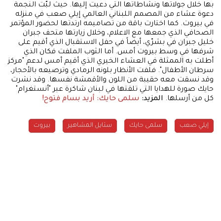
بها خلال جولاتها ونشاطاتها التي دعيت إليها. حيث لبّت النجمة
دعوة عشاء من المصمم اللبناني العالمي إيلي صعب في منزله
في بيروت. كما اختارت باقة من تصاميمه ارتدتها لحضور المؤتمر
الصحافي الذي جمعها مع الاعلام، وخلال زيارتها متحف جبران
خليل جبران في بشرّي، أيضاً في حفل الاستقبال الذي أقيم على
شرفها في وسط بيروت أمس. أما الثوب الملفت فكان الذي
أطلت به الممثلة في العشاء الخيري الذي أقيم أمس لدعم "مركز
سرطان الأطفال". فلفت الأنظار بلونه الرمادي وترصيعه بالأحجار،
وقد نسقت معه حقيبة من اللون والأقمشة نفسها. وقد نشرت
حايك صورة للهدايا التي تلقتها في لبنان شاكرة عبر "أنستغرام"
كل من أرسلها.
المزيد:
سلمى حايك: أريد بسام فتوح!
إيلي صعب
سلمى حايك
ستايل المشاهير
بيروت