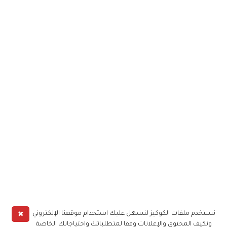
✖
نستخدم ملفات الكوكيز لنسهل عليك استخدام موقعنا الإلكتروني
ونكيف المحتوى والإعلانات وفقا لمتطلباتك واحتياجاتك الخاصة