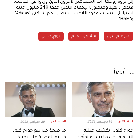
إلى ثروة زوجها. أما المشاهير الآخرون الذين وردوا في القائمة،
فنذكر دايفيد وفيكتوريا بيكهام اللذين حققا 240 مليون جنيه
استرليني، بسبب عقود اللاعب البريطاني مع شركتي "Adidas"
و"H&M".
أمل علم الدين
مشاهير العالم
جورج كلوني
إقرأ أيضاً
#مشاهير
#مشاهير
14 ديسمبر 2023
26 سبتمبر 2023
جورج كلوني يكشف حيلته
ما صحة خبر بيع جورج كلوني
التربوية.. عندما يسيء توأمه
فيلته المطلة على بحيرة