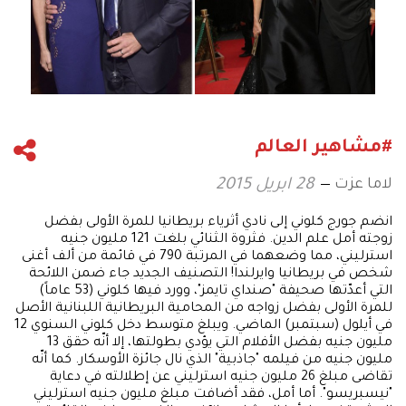
#مشاهير العالم
لاما عزت
28 ابريل 2015
انضم جورج كلوني إلى نادي أثرياء بريطانيا للمرة الأولى بفضل
زوجته أمل علم الدين. فثروة الثنائي بلغت 121 مليون جنيه
استرليني، مما وضعهما في المرتبة 790 في قائمة من ألف أغنى
شخص في بريطانيا وايرلندا! التصنيف الجديد جاء ضمن اللائحة
التي أعدّتها صحيفة "صنداي تايمز"، وورد فيها كلوني (53 عاماً)
للمرة الأولى بفضل زواجه من المحامية البريطانية اللبنانية الأصل
في أيلول (سبتمبر) الماضي. ويبلغ متوسط دخل كلوني السنوي 12
مليون جنيه بفضل الأفلام التي يؤدي بطولتها، إلا أنّه حقق 13
مليون جنيه من فيلمه "جاذبية" الذي نال جائزة الأوسكار. كما أنّه
تقاضى مبلغ 26 مليون جنيه استرليني عن إطلالته في دعاية
"نيسبريسو". أما أمل، فقد أضافت مبلغ مليون جنيه استرليني