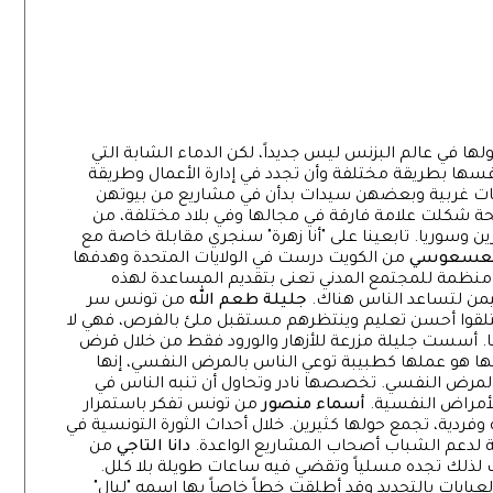
خولها في عالم البزنس ليس جديداً، لكن الدماء الشابة التي
سها بطريقة مختلفة وأن تجدد في إدارة الأعمال وطريقة
ات غربية وبعضهن سيدات بدأن في مشاريع من بيوتهن
حة شكلت علامة فارقة في مجالها وفي بلاد مختلفة، من
 وسوريا. تابعينا على "أنا زهرة" سنجري مقابلة خاصة مع
العسعوسي
من الكويت درست في الولايات المتحدة وهدفها
 منظمة للمجتمع المدني تعنى بتقديم المساعدة لهذه
ليمن لتساعد الناس هناك.
جليلة طعم الله
من تونس سر
ي يتلقوا أحسن تعليم وينتظرهم مستقبل ملئ بالفرص، فهي لا
ا. أسست جليلة مزرعة للأزهار والورود فقط من خلال قرض
هو عملها كطبيبة توعي الناس بالمرض النفسي، إنها
لمرض النفسي. تخصصها نادر وتحاول أن تنبه الناس في
أمراض النفسية.
أسماء منصور
من تونس تفكر باستمرار
ردية، تجمع حولها كثيرين. خلال أحداث الثورة التونسية في
دانا التاجي
من
 لذلك تجده مسلياً وتقضي فيه ساعات طويلة بلا كلل.
ايات بالتحديد وقد أطلقت خطاً خاصاً بها اسمه "ليال"