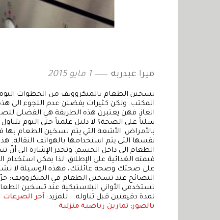
ميرا عبدربه
1 مايو 2015
تسخين الطعام بالميكروويف من الخطوات اليومية 
المكتب. ولكن كثيرات يفضلن عدم اللجوء الى هذ
الغاز، فهن يعتبرن هذه الطريقة هي الفضلى للصح
سلباً على الصحة؟ لا دليل علمياً حتى اليوم يتناو
بالأمراض. الأشعة التي يتم تسخين الطعام بها
نفسها التي يتم استخدامها بالهواتف النقالة. هذه
الطعام الى داخل الجسم. وتجدر الإشارة الى أنّ 
قيمته الغذائية على الإطلاق. لذا يمكن استخدام
على صحتك وصحة عائلتك، فهذه الوسيلة لا تشكّل 
النصائح عند تسخين الطعام في الميكروويف: حرّ
تستخدمي الأواني البلاستيكية عند تسخين الطعا
لمدة دقيقتين قبل تناوله. للمزيد:
آخر الصرعات 
بالصور: تمارين رياضية منزلية