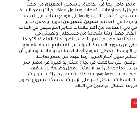
 متجر خاص بها في القاهرة.
ياسمين المهيري
من مصر
م كل المعلومات للأمهات ويتناول مواضيع التربية والأسرة
ادرة "علّمني" التي حولتها إلى موقع يساعد في التنمية
وفرصا في التعليم.
نسرين شقير
من سوريا وتعمل مدير
 دبي. العلامة من أهم علامات متاجر الموسيقى في العالم
لفخر فعلاً.
رشا شحادة
من فلسطين وتعيش في
الإمارات، حيث تدير مع شقيقها عمل العائلة، فقد بدأ والدها خطا في بيع الألماس تطور منذ العام 1997 ونما
اكي
من سوريا الشريك المؤسس لمشاريع البركة ولموقع
ن الشرق الأوسط". يغطي الموقع أخبار اجتماعية وثقافية ويحاول أن
الإعلام سوى أخبار الحرب.
رندا عبده
من مصر صاحبة
ت التسويق والإعلان التي ساهمت في نجاح مشاريع كبيرة في مصر. سر
صر سر نجاحها في أنها لا تعتبر العمل وظيفة بل شغف.
لبدء في مشروعها وهو خطها الشخصي في إكسسوارات
ات الناشطات بشكل كبير على الإنترنت أسست مشروع "حقوق
وف العمال الوافدين في البلاد.
ء