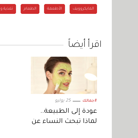
المايكروويف
الأطعمة
الطعام
تغذية و
اقرأ أيضاً
25 يوليو
#جمالك
عودة إلى الطبيعة..
لماذا تبحث النساء عن
مكونات تقليدية في