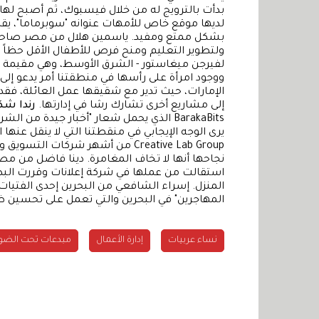
بدأت بالترويج له من خلال فيسبوك، ثم أصبح لها
لديها موقع خاص للأمهات عنوانه "سوبرماما"، يقد
بشكل ممتع ومفيد. ياسمين هلال من مصر صاحبة مب
ولتطوير التعليم ومنح فرص للأطفال الأقل حظاً 
لفيرجن ميغاستور - الشرق الأوسط، وهي مقيمة في
ووجود امرأة على رأسها في منطقتنا أمر يدعو إلى ا
إلى مشاريع أخرى تشارك رشا في إدارتها.
رندا شك
BarakaBits الذي يحمل شعار "أخبار جيدة م
يرى الوجه الإيجابي في منقطتنا التي لا ينقل عنها 
Creative Lab Group من أشهر شركا
نجاحها أنها لا تخاف المغامرة. دينا فاضل من م
استقالت من عملها في شركة إعلانات وقررت ا
المنزل. إسراء الشافعي من البحرين إحدى الفتي
المهاجرين" في البحرين والتي تعمل على تحسين ظر
نساء عربيات
إدارة الأعمال
مبدعات تحت الضو