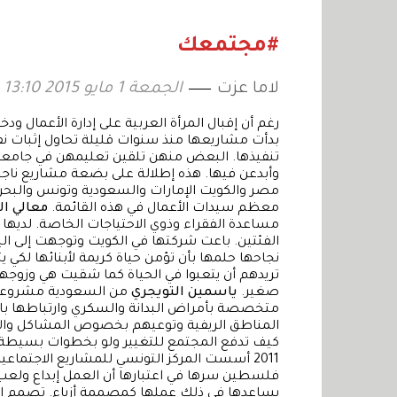
الجمال والطعام؟
#مجتمعك
لاما عزت
الجمعة 1 مايو 2015 13:10
رغم أن إقبال المرأة العربية على إدارة الأعمال ود
بدأت مشاريعها منذ سنوات قليلة تحاول إثبات نف
تنفيذها. البعض منهن تلقين تعليمهن في جامع
وأبدعن فيها. هذه إطلالة على بضعة مشاريع ناج
مصر والكويت الإمارات والسعودية وتونس والبحرين
معظم سيدات الأعمال في هذه القائمة.
معالي 
مساعدة الفقراء وذوي الاحتياجات الخاصة. لديها
الفئتين. باعت شركتها في الكويت وتوجهت إلى ا
نجاحها حلمها بأن تؤمن حياة كريمة لأبنائها لك
تريدهم أن يتعبوا في الحياة كما شقيت هي وزوجه
صغير.
ياسمين التويجري
من السعودية مشروعها 
متخصصة بأمراض البدانة والسكري وارتباطها با
المناطق الريفية وتوعيهم بخصوص المشاكل وال
كيف تدفع المجتمع للتغيير ولو بخطوات بسيطة وف
2011 أسست المركز التونسي للمشاريع الاجتماعية لدعم الشباب أصحاب المشاريع الواعدة.
فلسطين سرها في اعتبارها أن العمل إبداع ولعب
يساعدها في ذلك عملها كمصممة أزياء. تصمم العب