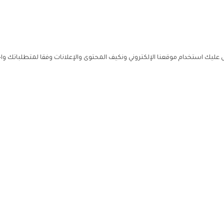
ليك استخدام موقعنا الإلكتروني ونكيف المحتوى والإعلانات وفقا لمتطلباتك وا
حملوا ت
ص
زهرة ال
ي