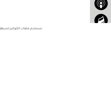
نستخدم ملفات الكوكيز لنسهل ع
الاشتراك للحصول على ملخ
أسبوعي على بريدك الإلكتروني
الرئيسية
مشاهير
أناقتك
لن تتم مشاركة بياناتكم الشخصية مع أ
جمالك
طرف ثالث
مجتمعك
حياتك