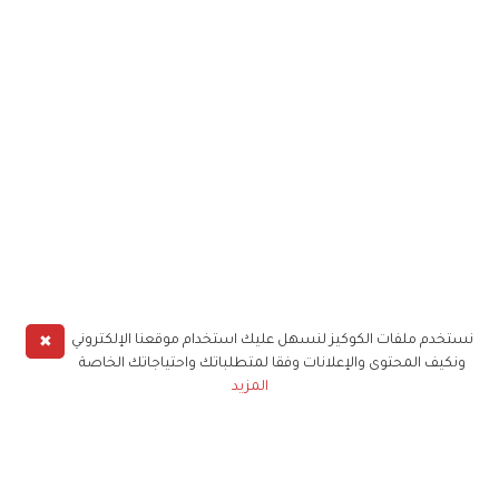
✖
نستخدم ملفات الكوكيز لنسهل عليك استخدام موقعنا الإلكتروني
ونكيف المحتوى والإعلانات وفقا لمتطلباتك واحتياجاتك الخاصة
المزيد