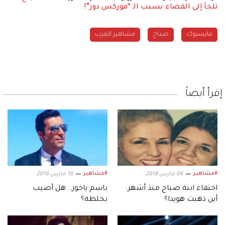
تلجأ إلى القضاء بسبب الـ “موركس دور”!
فايسبوك
صباح
مشاهير العرب
إقرأ أيضاً
#مشاهير
#مشاهير
06 مارس 2018
16 مارس 2016
اختفاء ابنة صباح منذ أشهر:
باسم ياخور.. هل أصيب
أين ذهبت هويدا؟
بجلطة؟