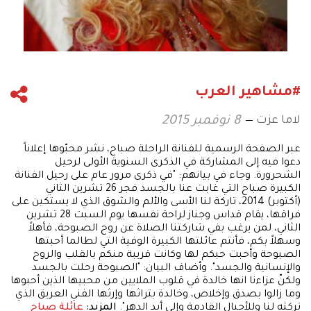
#مشاهير العرب
لاما عزت
8 نوفمبر 2015
عبر الصفحة الرسمية للفنانة الراحلة صباح، نشر محبّوها إعلاناً
دعوا فيه إلى المشاركة في الذكرى السنوية الأولى لرحيل
الشحرورة. وجاء في بيانهم: "في ذكرى مرور عام على رحيل الفنانة
الكبيرة صباح التي غابت عنا بالجسد فجر 26 تشرين الثاني
(أكتوبر) 2014، تاركة لنا الأسى والألم والشوق الذي لا يستكين على
فراقها، يقام قداس وجناز لراحة نفسها يوم السبت 28 تشرين
الثاني، لمن يرغب بفي شاركتنا الصلاة عن روح الصبوحة، فأهلاً
وسهلاً بكم، فأنتم عائلتها الكبيرة الوفية التي لطالما أحبتها
الصبوحة وأحبت حبكم لها وكانت قريبة منكم بالقلب والروح
والإنسانية والجسد". وأضاف البيان: "الصبوحة رحلت بالجسد
ولكنّ عزاءنا انها خالدة في قلوب الملايين من محبيها الذين أحبوها
وما زالوا بصدق وإخلاص، وخالدة بتراثها وإرثها الفني العريق الذي
تركته لنا وللأجيال القادمة وإلى أبد الدهر".
المزيد:
عائلة صباح