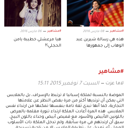
#مشاهير
#مشاهير
08 مارس 2016
06 مارس 2016
هذه هي رسالة شيرين عبد
هيا مرعشلي خطيبة يامن
الوهاب إلى جمهورها
الحجلي؟!
#مشاهير
لاما عزت
السبت 7 نوفمبر 2015 15:11
الموضة بالنسبة لملكة إسبانيا لا ترتبط بالإسراف، بل بالملابس
التي يمكن أن ترتديها أكثر من مرة بغض النظر عن علامتها
التجارية، كما أنها تبدي ثقة تامة بنفسها تمكنها من ارتداء نفس
الملابس. هذه المرة أعادت الملكة ارتداء تنورة مقلمة بالعرض
باللونين الاأبيض والأسود مع قميص أبيض وحذاء باللون البيج،
سبق أن ارتدتهم في مرة سابقة، ولم تدخل الملكة ذات الأسلوب
العملي أي تعديل على توليفة الملابس إلا من ناحية تسريحة