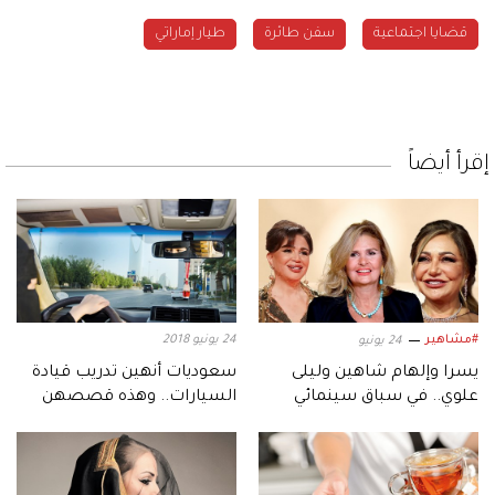
قضايا اجتماعية
سفن طائرة
طيار إماراتي
إقرأ أيضاً
#مشاهير
24 يونيو 2018
24 يونيو
يسرا وإلهام شاهين وليلى
سعوديات أنهين تدريب قيادة
علوي.. في سباق سينمائي
السيارات.. وهذه قصصهن
مرتقب