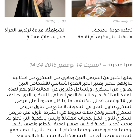
21 يونيو 2018
03 يونيو 2018
تحدّده جودة الخدمة..
السّوِيْعِيَّة: عباءة ترتديها المرأة
«البقشيش» عُرف أم ثقافة
خلال ساعاتٍ معيّنةٍ
صامتة؟
ميرا عبدربه
السبت 14 نوفمبر 2015 14:34
يقلق الكثير من المرضى الذين يعانون من السكري من امكانية
تناولهم للخبز. يعتبر الخبز العدو الأساسي للأشخاص الذين
يعانون من السكري، ويتساءل كثيرون عن امكانية تناولهم لهذه
المادة الغذائية. في مناسبة اليوم العالمي للسكري الذي يصادف
في 14 نوفمبر، تعالي لنكتشف ما إذا كان ممنوعاً على مرضى
السكري تناول الخبز. في الحقيقة، لا مانع من تناول مريض
السكري الخبز ولكن بثلاثة شروط هي: الشرط الأول: على مريض
السكري تناول الخبز بكميات معتدلة وليس بالكمية التي تحلو له.
ويجب تحديد الكمية كرغيف صغير لوجبة الفطور ونصف رغيف
لوجبة الغداء ورغيف لوجبة العشاء. الشرط الثاني: لا يجب جمع
الخبز مع مصدر آخر من النشويات أي لا يجب تناول الخبز مع