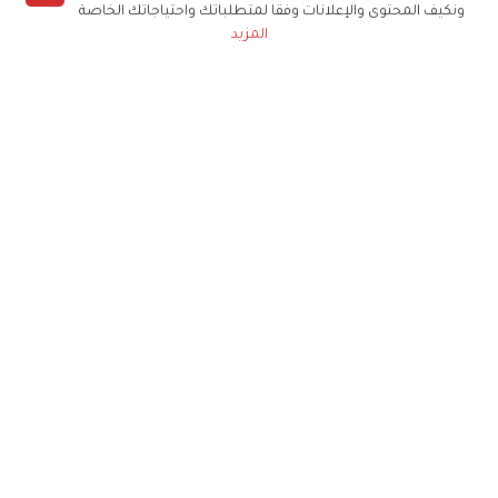
ونكيف المحتوى والإعلانات وفقا لمتطلباتك واحتياجاتك الخاصة
المزيد
حملوا تطبيق
زهرة الخليج
الاشتراك للحصول على ملخص أسبوعي على بريدك
الإلكتروني