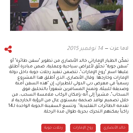
لاما عزت
14 نوفمبر 2015
تمكّن الطيار الإماراتي خالد الأنصاري من تطوير "سفن طائرة" أو
"سفن جوية" تحلّق لأغراض سياحية وعملية، ضمن مبادرة أطلق
عليها اسم "روح الإمارات"، تتضمن تنفيذ رحلات جوية داخل دولة
الإمارات وخارجها. وقال الأنصاري، الذي أطلق هذا المشروع
رسمياً في معرض دبي الدولي للطيران، إن "هذه السفن آمنة
وصديقة للبيئة، وتمنح المسافرين شعوراً بالتحليق فوق
السحاب"، مشيراً إلى أنه بإمكان الركاب ملامسة السحب، من
خلال تصميم نوافذ ضخمة بمستوى عال من الرؤية الخارجية لا
تقدمه الطائرات التقليدية". وتتسع السفينة الجوية الواحدة لـ14
راكباً يمكنهم التحرك بحرية طوال مدة الرحلة.
خالد الأنصاري
روح الإمارات
رحلات جوية