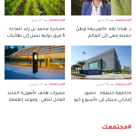
#مجتمعك
#مجتمعك
25 مايو
01 مايو
د. هنادا طه: «العربية» وطنٌ
«مبادرة محمد بن زايد للماء»..
حملته معي إلى العالم
6 فرق دولية تصل إلى نهائيات
«تحدي المياه من أجل الزراعة»
#مجتمعك
#مجتمعك
14 ابريل
13 مارس
«جامعة خليفة».. حضور
مميزات هاتف «آيفون» الجديد
إماراتي مبتكر في «أسبوع كيو
القابل للطي.. وموعد إطلاقه
إس العالمي»
#مجتمعك