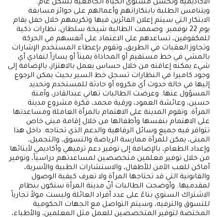
الأكاديمية وتحسن مستوى الحياة الجامعية بشكل عام.
ويتنافس الطلبة بابتكاراتهم وأعمالهم على جوائز مسابقة
الابتكار التي سيتم إعلان الفائزين فيها وتكريمهم خلال حفل يقام
يوم 22 نوفمبر. وصممت الطالبة شيخة سلطان، نظارات ذكية
للمكفوفين، تساعدهم على الاعتماد على أنفسهم في الحركة
وتجاوز العقبات في الطريق، وتقوم بإعطاء المستخدم الإشارات
بالمشي في خط مستقيم أو المحاذاة يميناً أو يساراً لتفادي أي
شيء يمكنه إعاقته من خلال حساس يعمل بالاهتزاز، بالإضافة إلى
وجود كاميرا في النظارات تسجل خط السير بحيث يمكن الرجوع
إليها في حالة حدوث أي مكروه أو حادثة للمستخدم وتحديد
المسؤول عنها. وعرضت الطالبات تهاني عبدالقادر، وآمنة
حسين، وعائشة العمود، ورقية محمد، فكرة مشروع مدينة
المرأة. وتقوم المدينة على الاهتمام بالمرأة العاملة ومساعدتها
على الاهتمام بنفسها وأطفالها من خلال إقامة مبنى خاص
تتوافر فيه جميع وسائل الرفاهية والدعم الذي تحتاجه. داخل هذا
المبنى، يمكن للمرأة ممارسة الرياضة والتسوق، والتجميل،
وإعداد الطعام، بالإضافة إلى توفير دعم ترفيهي وأكاديمي لأبنائها
من خلال توفير معلمين متخصصين لمساعدتهم دراسياً، وتوفير
أماكن للعب الآمن للأطفال، والاستشارات الطبية والأسرية،
والقانونية التي قد تحتاجها المرأة ولا تعرف كيفية الوصول
لمقدميها. وأوضحت الطالبات أنّ مدينة المرأة ستكون بنظام
الاشتراك السنوي بناءً على عدد أفراد العائلة وليست مولاً تجارياً
للتسوق والترفيه، وسيتم التواصل مع الجهات الحكومية
المختصة لتوفير المتخصصين للعمل مثل المعلمين، والأطباء،