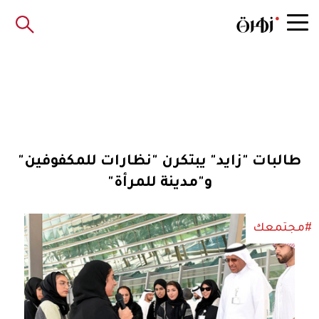
طالبات "زايد" يبتكرن "نظارات للمكفوفين"
و"مدينة للمرأة"
#مجتمعك