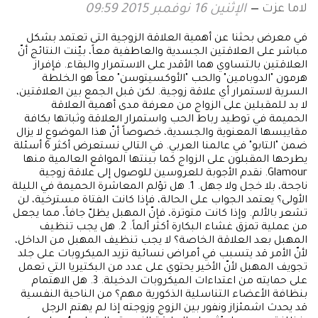
لاما عزت
الإثنين 16 نوفمبر 2015 09:59
في معرض بحثنا عن أهمية العلاقة الزوجية التى تعتمد بشكل
مباشر على العلاقتين الجسدية والعاطفية معاً، بيّنت النتائج أنّ
العلاقتين بالتساوي هما الأقدر على الاستمرار والبقاء. فإفراز
هرمون "الدوبامين" والحب "الأوكسيتوسن" معاً هو الخلطة
السرية لاستمرار أي علاقة زوجية. لكن قبل الجمع بين العلاقتين،
لا بد للمقبلين على الزواج من معرفة مدى أهمية العلاقة
الحميمة في توطيد رباط الحب واستمرار العلاقة وثباتها بكافة
مقاييسها المعنوية والجسدية، خصوصاً أنّ هذا الموضوع لا يزال
ضمن "التابو" في عالمنا العربي. في التالي نستعرض أكثر 6 أسئلة
يطرحها المقبلون على الزواج كما بينتها المواقع العالمية منها
Glamour. نقدم الأجوبة للعروسين للوصول إلى علاقة زوجية
ناجحة، بلا خجل ولا جهل. 1. هل تؤلم المعاشرة الحميمة في الليلة
الأولى؟ يعتمد الجواب على الحالة، فإذا كانت الفتاة مسترخية، لن
تشعر بالألم. وإذا كانت متوترة، فإنّ المهبل يظلّ جافاً، مما يجعل
من عملية تمزق غشاء البكارة أكثر ألماً. 2. هل يجب تنظيف
المهبل بعد العلاقة الخاصة؟ لا يجب تنظيف المهبل من الداخل،
لأنّ الأمر قد يتسبب في أمراض نسائية تزيد الميكروبات على جلد
تجويف المهبل لأنّ الأخير يحتوي على عدد من البكتيريا التي تعمل
على حمايته من اعتداءات الميكروبات الدخيلة. 3. هل الاهتمام
بنظافة الأعضاء التناسلية الذكورية مهم؟ من الناحية النفسية
قد يحدث اشمئزاز ونفور بين الزوج وزوجته إذا لم يهتم الرجل