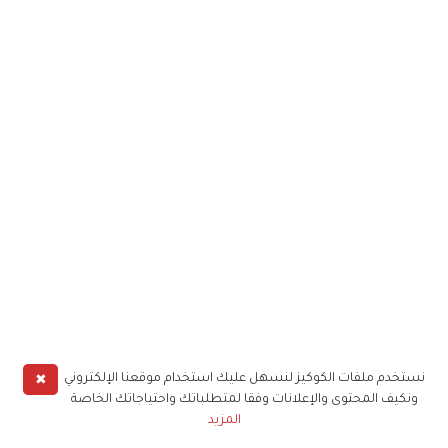
✖
نستخدم ملفات الكوكيز لنسهل عليك استخدام موقعنا الإلكتروني
ونكيف المحتوى والإعلانات وفقا لمتطلباتك واحتياجاتك الخاصة
المزيد