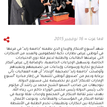
لاما عزت
16 نوفمبر 2015
شهد أسبوع الابتكار والإبداع الذي نظمته "جامعة زايد" في فرعها
في أبوظبي عرض نظارات ذكية للمكفوفين والعديد من الابتكارات
التي عرضتها الطالبات والطلبة لدعم فئة ذوي الاحتياجات
الخاصة، وتسهيل الإجراءات الجامعية، بالإضافة إلى عرض أفكار
مشاريع تجارية ورسومات وإبداعات من تصميمهم وتنفيذهم.
وأوضحت "جامعة زايد" لصحيفة "الإتحاد" أن هذه الفعاليات تأتي
برعاية ودعم من "صندوق أبوظبي للتنمية" في إطار مبادرة "أسبوع
الإمارات للابتكار" الذي تم تخصيصه على مستوى الدولة،
بتوجيهات من صاحب السمو الشيخ محمد بن راشد آل مكتوم
نائب رئيس الدولة رئيس مجلس الوزراء حاكم دبي، رعاه الله،
بهدف نشر ثقافة الابتكار في المجتمع ولإحداث نقلة نوعية في
ثقافة الابتكار في المؤسسات والقطاعات. وتنوعت الأعمال
المشاركة بين ابتكارات وتطبيقات تخدم الطلبة في الأنشطة