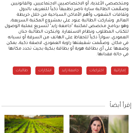
ومتخصصي الأغذية، أو الاختصاصيين الاجتماعيين، والقانونيين.
وصمّمت الطالبة سارة ناصر تطبيقاً ذكياً للتعريف بالدول
وثقافات الشعوب وأهم الأماكن السياحية من خلال خريطة
العالم. وشاركت الطالبة عنود علي بمشروع المكتبة السريعة،
وهو برنامج مخصص لمكتبة "جامعة زايد" لتسريع عملية الوصول
للكتاب المطلوب ونظام الاستعارة. وابتكرت الطالبة حنان
العمودي، سواراً ذكياً للحفاظ على الهاتف من السرقة أو نسيانه
في مكان. وصمّمت شقيقتها راوية العمودي، لاصقة ذكية، يمكن
وضعها على أي بطاقة هوية أو بطاقة بنكية بحيث تحدد مكانها
في حالة فقدانها.
إماراتية
اختراعات
جامعة زايد
ابتكارات
طالبات
إقرأ أيضاً