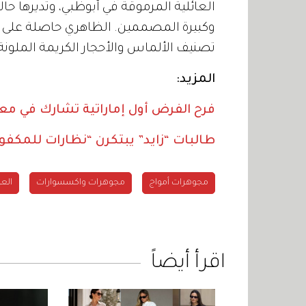
العائلية المرموقة في أبوظبي، وتديرها حال
وكبيرة المصممين. الظاهري حاصلة على ش
تصنيف الألماس والأحجار الكريمة الملونة
المزيد:
فرح الفرض أول إماراتية تشارك في معر
طالبات “زايد” يبتكرن “نظارات للمكفو
مجوهرات أمواج
مجوهرات واكسسوارات
العي
اقرأ أيضاً