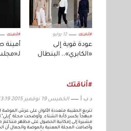
12 يوليو
#أناقتك
#أناقتك
عودة قوية إلى
«الكابري».. البنطال
لـ«مجلس
المثير للجدل يتصدر
العربي».
الموضة
لمستقب
#أناقتك
د ب أ
الخميس 19 نوفمبر 2015 13:19
مبهجاً يكسر كآبة الشتاء. وأوضحت مجلة "إيلي" ال
مشيرة إلى إمكانية الحصول على مظهر متناغم من 
وأضافت المجلة المعنية بالموضة والجمال أن الحق