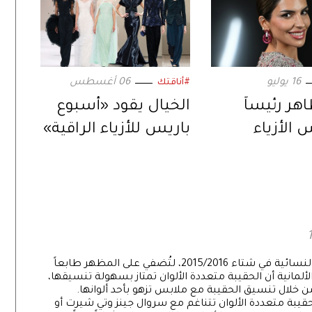
16 يوليو
06 أغسطس
#أناقتك
أمينة طاهر رئيساً
الخيال يقود «أسبوع
 الأزياء
باريس للأزياء الراقية»
. رؤية جديدة
ل واعد
تتربع الحقيبة متعددة الألوان على عرش الموضة النسائية في شتاء 2015/2016، لتُضفي على المظهر طابعاً
ألمانية أن الحقيبة متعددة الألوان تمتاز بسهولة تنسيقها،
خلال تنسيق الحقيبة مع ملابس تزهو بأحد ألوانها.
يبة متعددة الألوان تتناغم مع سروال جينز وتي شيرت أو