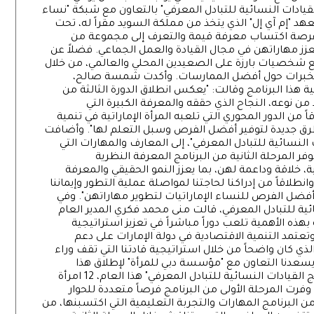
يادات النسائية للتبادل المعرفي" بالتعاون مع شبكة "نساء
هد "إم آي إل" الذي يتخذ من مملكة السويد مقراً له، تحت
ت فرصة اكتساب معرفة قيمة والتعرف إلى مجموعة من
ز مهاراتهن في مجال القيادة والعمل الجماعي. فضلاً عن
ع شخصيات بارزة على الصعيدين المحلي والعالمي، من خلال
والخبرات حول أفضل الممارسات. وأكدت شمسة صالح،
ية هذا البرنامج وقالت: "يعكس انطلاق الدورة الثالثة من
د من نوعه، النجاح الذي حققه والمعرفة الكبيرة التي
من الدور المحوري التي تلعبه المرأة الإماراتية في تنمية
طرق جديدة لتوفير أفضل الفرص وسبل التعلم لها". وأضافت
 النسائية للتبادل المعرفي"، إلى المعارف والمهارات التي
فر المرحلة الثانية من البرنامج المعرفة النظرية
ة، خلاقة وداعمة لهن، بما يعزز النمو الحقيقي والمعرفة
نطلاقاً من إدراكنا لحاجتنا لمواصلة عملية التطور وإيماننا
 أفضل الفرص للنساء الإماراتيات لتطوير مهاراتهن". وفي
سائية للتبادل المعرفي، قالت منى محمد فكري المدير العام
 بهذه الأهمية تلعب دوراً مباشراً في تعزيز استراتيجية
تعتمد التنمية الاقتصادية في دولة الإمارات على دعم
ي كان واضحاً من خلال استراتيجية قادتنا التي تقف وراء
، يسعدنا التعاون مع "مؤسسة دبي للمرأة" لإطلاق هذا
البرنامج وتوفيره للمجتمع الإماراتي". ويضم "برنامج القيادات النسائية للتبادل المعرفي" هذا العام، 12 امرأة
فرت المرحلة الأولى من البرنامج فرصاً متعددة للحوار
ن البرنامج المهارات والتجربة التعليمية التي اكتسبنها، من