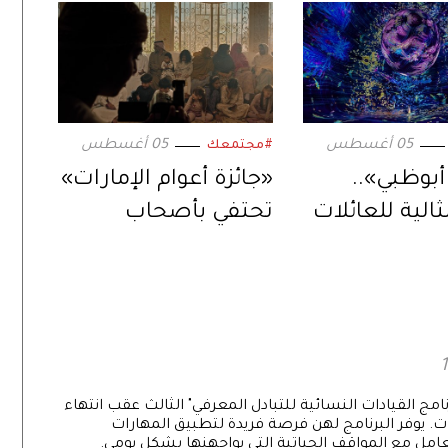
05 أغسطس
05 أغسطس
#مجتمعك
بوظبي»..
«جائزة أعوام الإمارات»
الية للعائلات
تحتفي بأصحاب
العمل الجماعي
المستدام
امج القيادات النسائية للتبادل المعرفي" الثالث عقب انتهاء
ت. يوفر البرنامج لهن فرصة فريدة لتطبيق المهارات
تعامل مع المواقف الحياتية التي يواجهنها بشكل يومي.