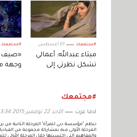
01 أغسطس
#مجتمعك
#مجتمعك
ميثاء عبدالله: أعمالي
«صيف أ
تشكل نظرتي إلى
وجهة مث
نفسي والعالم
#مجتمعك
لاما عزت
الأحد 22 نوفمبر 2015 13:34
تنظم "مؤسسة دبي للمرأة" المرحلة الثانية من برن
المرحلة الأولى منه بمشاركة مجموعة من القياديا
والمفاهيم التي اكتسبنها خلال المرحلة الأولى لل