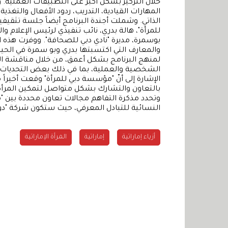
خلال التركيز بشكل أكبر على التطبيقات العملية.
المهارات القيادية، التدريب، ردود الأفعال والتغذي
الذاتي. وشملت أجندة البرنامج أيضاً جلسة تثق
للمرأة"، هالة بدري، نائب تنفيذي لرئيس الإعلام و
بوسمرة، مديرة "نادي دبي للصحافة". ووفرت هذه 
والمعارف التي اكتسبتها بدري وبو سمرة في الحي
لمنهج البرنامج بشكل أعمق، من خلال مناقشة الأمث
الشخصية والعملية، بما في ذلك بعض التحديات ال
الإشارة إلى أنّ "مؤسسة دبي للمرأة" وقعت أخيرا
بالتعاون والتشارك بشكل متواصل لتمكين المرأة
وتحدد مذكرة التفاهم مجالات تعاون محددة بين "
النسائية للتبادل المعرفي، حيث ستكون شركة "دوكاب
أزياء إماراتية
إماراتية
المرأة الإماراتية