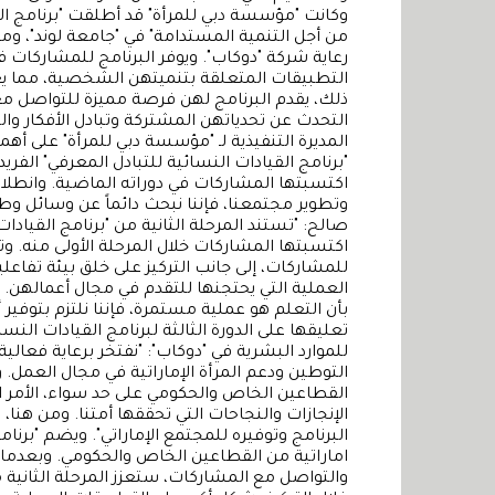
وكانت "مؤسسة دبي للمرأة" قد أطلقت "برنامج الق
من أجل التنمية المستدامة" في "جامعة لوند"، ومع
رعاية شركة "دوكاب". ويوفر البرنامج للمشاركا
التطبيقات المتعلقة بتنميتهن الشخصية، مما يعز
ذلك، يقدم البرنامج لهن فرصة مميزة للتواصل م
التحدث عن تحدياتهن المشتركة وتبادل الأفكار 
المديرة التنفيذية لـ "مؤسسة دبي للمرأة" على أهم
"برنامج القيادات النسائية للتبادل المعرفي" الفري
اكتسبتها المشاركات في دوراته الماضية. وانطلاقاً 
وتطوير مجتمعنا، فإننا نبحث دائماً عن وسائل و
صالح: "تستند المرحلة الثانية من "برنامج القيادات
اكتسبتها المشاركات خلال المرحلة الأولى منه. وتو
للمشاركات، إلى جانب التركيز على خلق بيئة تفاعلي
العملية التي يحتجنها للتقدم في مجال أعمالهن. وا
بأن التعلم هو عملية مستمرة، فإننا نلتزم بتوفير
تعليقها على الدورة الثالثة لبرنامج القيادات الن
للموارد البشرية في "دوكاب": "نفتخر برعاية فعالية
التوطين ودعم المرأة الإماراتية في مجال العمل. و
القطاعين الخاص والحكومي على حد سواء، الأمر الذ
الإنجازات والنجاحات التي تحققها أمتنا. ومن هنا
اماراتية من القطاعين الخاص والحكومي. وبعدما و
والتواصل مع المشاركات، ستعزز المرحلة الثانية م