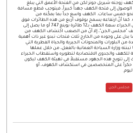
كهف زوجته شيريل جونز لكن من الفتحة الأعمق التي يبلغ
يتطلب الوصول إلى فتحة الكهف جهداً كبيراً، فيتوجب قطع مسافة
رق نحو خمس ساعات. الكهف واسع جداً بما يمكّنه من
ما أنّ ارتفاعه يسمح بوقوف أربع من هذه الطائرات فوق
بعضها البعض حتى تصل إلى سقفه. ويقدّر بعض الخبراء سعة الكهف بـ12 طائرة بوينغ 747 أو ما يصل إلى
كهف "مجلس الجن"، إلا أنّ من الصعب اكتشاف الكهف من
ما يدل على وجوده من الخارج ثلاث فتحات تبدو غير ذات أهمية
دة من البلورات والمنحوتات الجيرية والحياة الفطرية التي
ما تبنته وزارة السياحة العمانية بالفعل، من خلال عملها
 للكهف والجدوى الاقتصادية لتطويره واستقطاب الخبراء
لى تتويج هذه الجهود مستقبلاً في تهيئة الكهف ليكون
يس حكراً على المتخصصين في استكشاف الكهوف، أو
ليوم.
مجلس الجن