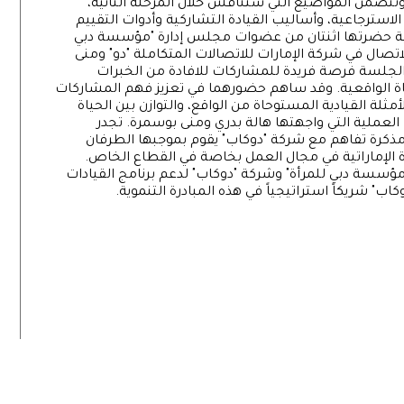
 وتتضمن المواضيع التي ستناقش خلال المرحلة الثانية،
ة الاسترجاعية، وأساليب القيادة التشاركية وأدوات التقييم
يفية حضرتها اثنتان من عضوات مجلس إدارة "مؤسسة دبي
الاتصال في شركة الإمارات للاتصالات المتكاملة "دو" ومنى
الجلسة فرصة فريدة للمشاركات للافادة من الخبرات
اة الواقعية. وقد ساهم حضورهما في تعزيز فهم المشاركات
لة القيادية المستوحاة من الواقع، والتوازن بين الحياة
عملية التي واجهتها هالة بدري ومنى بوسمرة. تجدر
ً مذكرة تفاهم مع شركة "دوكاب" يقوم بموجبها الطرفان
 الإماراتية في مجال العمل بخاصة في القطاع الخاص.
مؤسسة دبي للمرأة" وشركة "دوكاب" لدعم برنامج القيادات
" شريكاً استراتيجياً في هذه المبادرة التنموية.