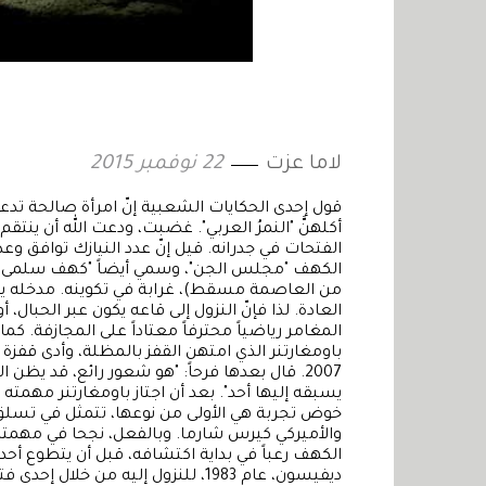
لاما عزت
22 نوفمبر 2015
قول إحدى الحكايات الشعبية إنّ امرأة صالحة تد
أكلهنَّ "النمرُ العربي". غضبت، ودعت الله أن ينت
الفتحات في جدرانه. قيل إنّ عدد النيازك تواف
من العاصمة مسقط)، غرابة في تكوينه. مدخله ي
العادة. لذا فإنّ النزول إلى قاعه يكون عبر الحبال، 
المغامر رياضياً محترفاً معتاداً على المجازفة. 
باومغارتنر الذي امتهن القفز بالمظلة، وأدى قفز
2007. قال بعدها فرحاً: "هو شعور رائع، قد 
يسبقه إليها أحد". بعد أن اجتاز باومغارتنر مهمته
خوض تجربة هي الأولى من نوعها، تتمثل في تسلق
الكهف رعباً في بداية اكتشافه، قبل أن يتطوع أح