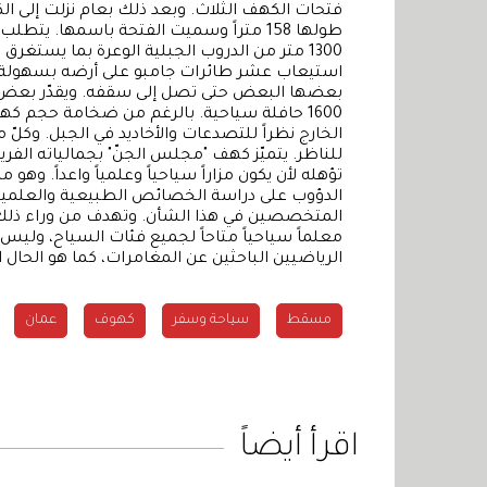
فتحات الكهف الثلاث. وبعد ذلك بعام نزلت إلى ال
طولها 158 متراً وسميت الفتحة باسمها. 
1300 متر من الدروب الجبلية الوعرة بما يستغ
استيعاب عشر طائرات جامبو على أرضه بسهولة. ك
1600 حافلة سياحية. بالرغم من ضخامة حجم 
الخارج نظراً للتصدعات والأخاديد في الجبل. وكلّ 
للناظر. يتميّز كهف "مجلس الجنّ" بجمالياته الفري
تؤهله لأن يكون مزاراً سياحياً وعلمياً واعداً. وهو 
الدؤوب على دراسة الخصائص الطبيعية والعلمية
المتخصصين في هذا الشأن. وتهدف من وراء ذلك إ
معلماً سياحياً متاحاً لجميع فئات السياح، ول
الرياضيين الباحثين عن المغامرات، كما هو الحال ا
مسقط
سياحة وسفر
كهوف
عمان
اقرأ أيضاً