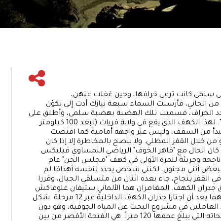
عى سلمى كانت ترعى خرافها، وحين غفلت عنهن،
قم من الجاني، فأرسلت السماء سبعة نيازك أدت إلى تكوّن
ق وعدد الخراف، فسميت تلك الهضبة بهضبة سلمى، وأطلق على
الكهف "مجلس الجن"، وسمي أيضاً "كهف سلمى". لهذا الكهف الذي يقع في ولاية قريات (تبعد 100 كيلومتر
بدأ من السقف، وليس عبر واجهة أمامية كما اقتضت
أو من خلال القفز المظلي. ولا ينصح بالمخاطرة إلا إذا كان
كما كان الحال مع "قاهر الخوف" الرياضي النمساوي فيليكس
ة ناجحة وجريئة للمرة الأولى في كهف "مجلس الجن" عام
يظن البعض أنني مجنون، لكنني شخص يحدد لنفسه أهدافا لم
 في القفز بنجاح، جاء بعده اثنان من متسلقي الجبال، وقررا
 جدران الكهف. المغامران هما الألماني ستيفان غلوفاكش
والأميركي كيرس شارما. وبالفعل، نجحا في مهمتهما بعد أن اجتازا جدران الكهف الداخلية عبر 12 مرحلة. شكل
د العاملين في مشروع البحث عن المياه الجوفية، وهو دون
ديفيسون، عام 1983، للنزول إليه من خلال إحدى فتحاته التي يبلغ عمقها 120 متراً. هي الفتحة الأقصر من بين