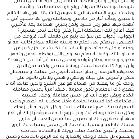
وألبس لزوجي واتزين لأعجبه. لكنه قال لي مرة: أنا الذي يشدني
للزوجة اليوم بعد10 سنوات زواج هو العناية يالبيت والأبناء
وحاجات الزوج الأساسية التي لا تقومين انت بها . هزني هذا الكلام
يا سيدي وبدأت أغار من خادمتي ومعاملة زوجي لها صحيح أنني لا
أتهمه فيها فهو رجل ملتزم ولكن يحيرني اهتمامه بها، فأخبرني
كيف أعالج تلك المشكلة التي أرقتني وكادت تدمر نفسيتي؟
الجواب:
الجواب عن سؤالك ينبع من كلامك أنت، فزوجك من
الطبيعي أن يهتم بمن تهتم به وببيته وأبنائه سواء أكانت أمه أو
زوجته أو حتى خادمته، مع الأسف انت تخليت عن جزء كبير من
مسئولياتك، وكيف لا يهتم بها وهي التي توقظه للعمل وتجهز
فطوره وغداءه وتذاكر لأولاده وتعتني ببيته، أين أنت من كل هذا ؟
وأين دورك؟ الخادمة ليست زوجة يا سيدتي ولكننا نحن الذين
نعطيهم الفرصة ان يحلوا محلنا، أفيقي من غفلتك واستيقظي
مبكرا وأشرفي على بيتك ووجهي واهتمي ولا تلق باللوم على
زوجك لأن ما يفعله من اهتمام هو عين الشرع والدين طالما أنه لا
يتعدى ذاك الاهتمام لأمور محرمة ، فلقد أمرنا بحسن معاملة
الخدم ويبقى دورك أنت في حسن معاملة زوجك، اكسبيه
باهتمامك كما كسبته الخادمة وأكثر وحضري له الطعام وأعدي
السفرة بيديك، ضع لمساتك بالبيت وبكل ركن فيه لأن زوجك
وبكل بساطة تزوجك أنت ولم يتزوج بالخادمة وأخيرا إياك أن تغار
منها أو تظهري ذلك او تصرحي به لأنه من العيب أن تقارني
نفسك عاطفيا ونفسيا بخادمتك التي تعمل بمساعدتك. ارتق
بنفسك وأعيدي مكانتك بقلب زوجك لا بالاساءة للخادمة
والقسوة بل بحبك لزوجك والعناية به مع الرفق بالخادمة وحسن