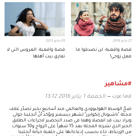
21 مايو 2016
05 مايو 2015
قصة واقعية: لن تصدقوا ما
قصة واقعية: العروس التي لا
فعل زوجي!
تفارق بيت أهلها
#مشاهير
لاما عزت
الجمعة 1 يناير 2016 13:12
ضجّ الوسط الهوليوودي والعالمي منذ أسابيع بخبر تصدّر غلاف
مجلة "ناشيونال إنكوايرر" لشهر ديسمبر ويؤكد أنّ أنجلينا جولي
وبراد بيت قد انفصلا وهما في صدد التحضير لاجراءات الطلاق.
الخبر الذي نشرته المجلة بعد 15 شهراً على الزواج و10 سنوات
من الإرتباط، جاء بحسب إدعاءاتها على خلفية خيانة أنجلينا