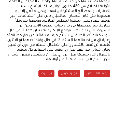
لزوجها بعد تثبّتها من خيانة براد لها. وأفادت المجلة أنّ الكلفة
الأولية للطلاق هي 480 مليون دولار قابلة للارتفاع بسبب
العقارات والمصالح المشتركة بينهما. ولكن، ما هي إلا أيام
معدودة حتى قام النجمان العالميّان بالرد على "الشائعات" عبر
توقيع عقد رسمي بينهما لتنظيم العلاقة، ووضعا شروطاً
صارمة يتم تطبيقها في حال خيانة الطرف الآخر. ومن أبرز
الشروط التي تداولتها المواقع الإلكترونية بندان هما: 1- في حال
ثبوت خيانة أحد الطرفين، سيتم حرمانه تلقائياً من حق حضانة أو
رعاية أيّ من أطفالهما الستة. 2- في حال وفاة أحدهما أو الاثنين،
تُقسم ثروتهما بالتساوي على الأطفال الستة من دون أي تمييز.
وكان الثنائي قد اتفقا قبل زواجهما على احتفاظ كلّ منهما
بالأموال التي جمعها قبل الزواج، على أن تخصَّص بعض الأموال
لدور الأيتام التي تبنّيا منها 3 من أولادهما.
زفاف المشاهير
أنجلينا جولي
براد بيت