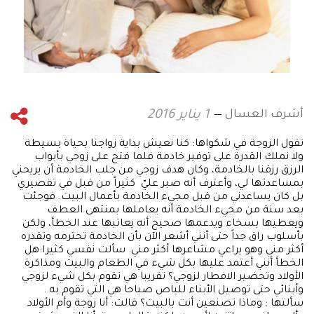
أشرف العسال
1 يناير 2016
تقول الزوجة في شكواها: كنا نعيش بداية زواجنا بحياة بسيطة
ولا نملك القدرة على توفير خادمة فلما فتح على زوجي بأبواب
الرزق رزقنا بالخادمة، وكان هدف زوجي من جلب الخادمة أن يريحني
بمساعدتها لي، وأعترف أنه صبر عليّ كثيراً من قبل في تقصيري
بل كان يساعدني من قبل مجيء الخادمة بأعمال البيت. فوجئت
بعد سنة من مجيء الخادمة أنه يعاملها بمنتهى العطف
ويعطيها بسخاء ويدعمها صحيح أنه يعاتبها عند الخطأ، ولكن
بأسلوب راق جداً حتى أنني أشعر الآن بأن الخادمة تحترمه وتقدره
أكثر مني وهو يراعي مشاعرها أكثر مني. سألت نفسي كثيرا:هل
الخطأ أنني أعتمد عليها بكل شيء في الطعام والبيت ومذاكرة
الأولاد وتحضير الافطار لزوجي؟ تقريبا هي تقوم بكل شيء لزوجي
وأبنائي حتى توصيل الأبناء للباص صباحا هي التي تقوم به .
سألتها : وماذا تصنعين أنت بالبيت؟ قالت: أنا زوجة وأم الأولاد