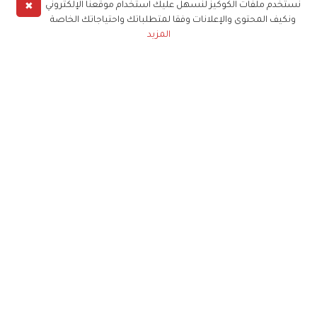
✖
نستخدم ملفات الكوكيز لنسهل عليك استخدام موقعنا الإلكتروني
ونكيف المحتوى والإعلانات وفقا لمتطلباتك واحتياجاتك الخاصة
المزيد
حملوا تطبيق
زهرة الخليج
الاشتراك للحصول على ملخص أسبوعي على بريدك
الإلكتروني