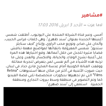
#مشاهير
لاما عزت
الأحد 3 ابريل 2016 17:03
أمس، وعبر قناة الشركة المنتجة على اليوتيوب، أطلقت شمس
أغنيتها الجديدة بعنوان "سند ظهري"، وهي كلمات فراس الحبيب،
وألحان علي صابر، وتوزيع محب الراوي، وإنتاج "لايف ستايلز
ستديوز". شمس المعروفة بانتقائها لمواضيع مهمة تناقش
قضايا مثيرة للجدل من خلال أعمالها، وقع اختيارها هذه المرة
على أغنية تشرح الوفاء، والخيانة، والانكسار، والغدر، وعلى ما
ترتبه هذه الأشياء من ألم نفسي لمن يتعرض لتجربة مماثلة.
ووقفت الفنانة الكويتية أمام عدسة المخرج فادي حداد في لبنان،
حيث صورت الأغنية في أكثر من مكان منها استديوهات “Retina
Films” التي تم تجهيزها بديكورات متخصصة تلبي قصة الفيديو
كما وتم التصوير في منطقة وسط بيروت التجاري ومنطقة
الجميزة. استمعي إلى "سند ضهري":