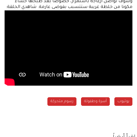
وسوف تواصل ازعاجه باستمرار، خصوصا بعد طبخها حساء
مكونا من خلطة غريبة ستتسبب بفوضى عارمة. شاهدي الحلقة:
يوتيوب
أسرة وطفولة
رسوم متحركة