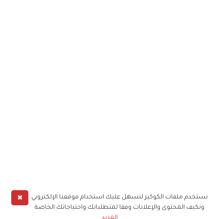
✖
نستخدم ملفات الكوكيز لنسهل عليك استخدام موقعنا الإلكتروني
ونكيف المحتوى والإعلانات وفقا لمتطلباتك واحتياجاتك الخاصة
المزيد