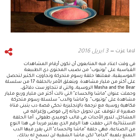
لاما عزت
3 ابريل 2016
في وقت اعتاد فيه المتابعون أن تكون أرقام المشاهدات
القياسية على "يوتيوب" من نصيب المحتوى ذي الطبيعة
الموسيقية، فعلتها حلقة رسوم متحركة وتجاوزت الكثير لتحصل
على أكثر من مليار مشاهدة. ويتعلق الأمر بالحلقة 17 من سلسلة
Masha and the Bear الروسية، والتي لا تتجاوز ست دقائق،
وحملت عنوان "ماشا والحساء" التي نالت أكثر من مليار وربع مليار
مشاهدة على "يوتيوب". و"ماشا والدب" سلسلة رسوم متحركة
فكاهية روسية مع ترجمة بالإنجليزية تحكي قصة دب يتبنى فتاة
صغيرة لا تتوقف عن تحويل حياته إلى فوضى وإغراقه في
المشاكل، لتدور الأحداث في قالب كوميدي طفولي. أما الحلقة
الاستثنائية التي حققت هذا الرقم الذي يعتبر فريدا في هذا النوع
من الصناعة، فهي حلقة "ماشا والحساء" التي يقرر فيها الدب
التمتع بلعبة "الداما" لكن ماشا الشقية لن تسمح له بذلك،