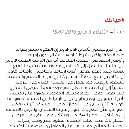
#حياتك
د ب أ
الثلاثاء 3 مايو 2016 15:47
قال البروفيسور الألماني هانز هاونر إن القهوة تتمتع بفوائد
صحية جمّة، ولكن بشرط تناولها باعتدال ودون إفراط.
وأوضح اختصاصي التغذية العلاجية أنه من الناحية الطبية لا بأس
من احتساء ما يصل إلى 5 فناجين قهوة يومياً، بشرط التمتع
بصحة جيدة وعدم تعاطي أدوية ارتباطاً بالكافيين. وأضاف هاونر
أن الكافيين يكبح مادة "أدينوسين"، التي يفرزها الجسم والمسببة
للشعور بالتعب، مما يعمل على تحسين القدرة على التركيز،
مشيراً إلى أن احتساء فنجان قهوة يعد مفيداً لمرضى السكري؛
حيث يعمل حمض الكلوروجينيك الموجود بالقهوة على تحسين
تأثير الأنسولين. وحذر هاونر من أن الإفراط في احتساء القهوة قد
يكون له تأثير سلبي على الجهاز العصبي؛ حيث قد تترتب بعض
العواقب مثل صعوبات النوم وسرعة الاستثارة والتوتر، بالإضافة
إلى مشاكل بالجهاز الهضمي. وبشكل عام، ينبغي على مرضى
اضطرابات نظم القلب احتساء القهوة بحذر وتحت إشراف
الطبيب المعالج، كما ينبغي على الحوامل والمرضعات احتساء