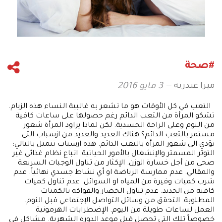
#صحة
ميرا عبدربه
3 مايو 2016
التعب في كل الأوقات هو ما تشعر به غالبية النساء هذه الزيام.
تشكو المرأة من التعب الدائم رغم حصولها على ساعات كافية
من النوم وعلى الراحة الجسدية. لكن لماذا يراود المرأة شعور
مستمر بالتعب الدائم؟ هناك العديد والعديد من ازسباب التي
تؤدي الى شعور المرأة بالتعب الدائم. هذه ازسباب تتمثل بالتالي:
التوتر المسمتر والإنشغال بالأمور الحياتية. اتباع نظام غذائي غير
صحي من أجل خسارة الوزن. الإكثار من تناول الوجبات السريعة
والمقالي. عدم ممارسة الرياضة او أي نشاط جسدي نهائياً. عدم
شرب كميات وفيرة من المياه او السوائل. عدم تناول كميات
كافية من الحديد. عدم تناول الخضار والفواكه بالكميات
المطلوبة. التحقق من وسائل التواصل الإجتماعي قبل النوم.
العمل لساعات طويلة من اليوم. الإضطرابات الهرمونية
خصوصاً تلك التي تحصل قبل موعد الدورة الشهرية. مشاكل في