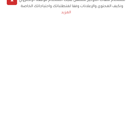
✖
نستخدم ملفات الكوكيز لنسهل عليك استخدام موقعنا الإلكتروني
ونكيف المحتوى والإعلانات وفقا لمتطلباتك واحتياجاتك الخاصة
المزيد
حملوا تطبيق
زهرة الخليج
الاشتراك للحصول على ملخص أسبوعي على بريدك
الإلكتروني