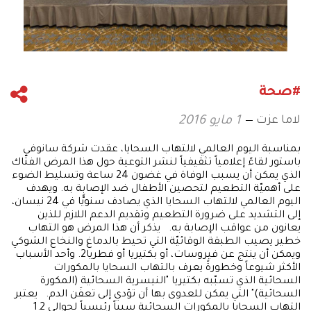
#صحة
لاما عزت
1 مايو 2016
بمناسبة اليوم العالمي لالتهاب السحايا، عقدت شركة سانوفي
باستور لقاءً إعلامياً تثقيفياً لنشر التوعية حول هذا المرض الفتّاك
الذي يمكن أن يسبب الوفاة في غضون 24 ساعة وتسليط الضوء
على أهميّة التطعيم لتحصين الأطفال ضد الإصابة به. ويهدف
اليوم العالمي لالتهاب السحايا الذي يصادف سنويًّا في 24 نيسان،
إلى التشديد على ضرورة التطعيم وتقديم الدعم اللازم للذين
يعانون من عواقب الإصابة به. يذكر أن هذا المرض هو التهاب
خطير يصيب الطبقة الوقائيّة التي تحيط بالدماغ والنخاع الشوكي
ويمكن أن ينتج عن فيروسات، أو بكتيريا أو فطريا2. وأحد الأسباب
الأكثر شيوعاً وخطورةً يعرف بالتهاب السحايا بالمكورات
السحائية الذي تسبّبه بكتيريا "النيسرية السحائية (المكورة
السحائية)" التي يمكن للعدوى بها أن تؤدي إلى تعفَن الدم. يعتبر
التهاب السحايا بالمكورات السحائية سبباً رئيسياً لحوالي 1.2