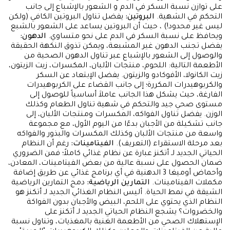
على توازن نسبة السكر في الدم و الشعور بالإشباع إلى جانب
التحكم في الشهية.
البروتين:
يفضل تناول البروتين الكافي (ولكن
ليس غير محدود!) ، حيث أن البروتين يساعد على الشعور بالشبع
ويحافظ على نسبة السكر في الدم على نحو متساوي.
الدهون:
يفضل تجنب الدهون غير المشبعة، ويمكن تذوق النكهة الحقيقة
والوصول إلى الشعور بالإشباع عبر تناول الدهون الصحية من
الأطعمة التالية: اللحوم، منتجات الألبان، المكسرات، زيت الزيتون،
زيت الكانولا، الأفوكادو والزيتون. يفضل الإبتعاد عن السكر
والكربوهيدرات المكررة؛ إلى جانب القضاء على الكربوهيدرات
الفارغة، حيث يشكل هذا الجانب عاملاَ أساسياً للوصول إلى
مستوى صحي جيد والتحكم في شهية تناول الطعام وكذلك
الوزن. يفضل تناول الفواكه، المكسرات ومنتجات الألبان، إلى
جانب تشكيلة من الأجبان بدءًا من اليوم الأول، مع مجموعة
واسعة من منتجات الألبان وكذلك المكسرات والبذور والفواكه
بعد مرحلة الاستقراء (التعريف).
الفيتامينات:
رغم أن النظام
الحياتي الجديد لـ أتكنز عبارة عن نظام غذائي كاملاً؛ فمن الضروري
ضمان الحصول على نسبة عالية من بعض الفيتامينات، المعادن،
وأحماض أوميغا 3 الدهنية في أي برنامج غذائي عن طريق إضافة
مكملات الفيتامينات.
التمارين الرياضية:
دمج التمارين الرياضية
الشيقة في نمط الحياة. أليس النظام الغذائي الجديد لـ أتكنز هو
النظام الذي يحتوي على اللحم، البيض والأجبان بدون الفواكة
والخضروات؟ يشجع النظام الحياتي الجديد لـ أتكنز على
الإستهلاك الصحي من الأطعمة الغنية بالمغذيات، وتناول نسبة