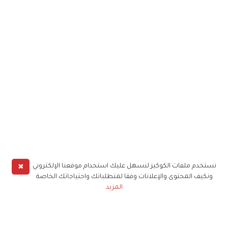
✖
نستخدم ملفات الكوكيز لنسهل عليك استخدام موقعنا الإلكتروني
ونكيف المحتوى والإعلانات وفقا لمتطلباتك واحتياجاتك الخاصة
المزيد