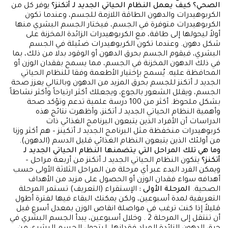
الصحي؟
كيف يعمل النظام الحياتي الجديد لـ أتكنز؟
يوفر كل من
الكربوهيدرات والدهون الطاقة اللازمة للجسم، وعندما تكون
الكربوهيدرات متوفرة في الجسم، فيختار الجسم البشري منها
أولاً ليحولها إلى طاقة، مع الكربوهيدرات الزائدة المخزنة على
شكل دهون. وعندما تكون الكربوهيدرات ضئيلة في الجسم
البشري، فيقوم الجسم بحرق الدهون أو الوقود بدلا من ذلك، بما
في ذلك الدهون المخزنة في الجسم، مما يسمح بفقدان الوزن أو
المحافظة عليه. يُسمح بإختيار الأطعمة وفقا للنظام الحياتي
الجديد لـ أتكنز للجسم بحرق المزيد من الدهون وبالتالي يعزز صحة
الجسم، ويقلل الشعور بالجوع، ويجعلك أكثر ارتياحاً وأكثر نشاطاً
بشكل ملحوظ. أكثر من 100 درسة علمية تدعم وتؤكد صحة
وأهمية النظام الحياتي الجديد لـ أتكنز، وأظهرت نتائج هذه
الدراسات أن الأفراد الذين يتبعون البرنامج الغذائي ذات
كربوهيدرات منخفظة مثل البرنامج الجديد لـ أتكينز – هم أكثر وزنا
من أولئك الذين يتبعون النظام الغذائي قليل الدسم (الدهون).
وما هي تلك المراحل التي يتضمنها النظام الحياتي الجديد لـ
أتكنز؟
يتكون النظام الحياتي الجديد لـ أتكنز من أربعة مراحل –
ويمكن الفرد البدء عبر أي مرحلة من المراحل الثلاثة الأولى حسب
أهدافه سواء فقدان الوزن أو الحصول على مزيد من الأهداف
الصحية.
المرحلة الأولى :
الإستقراء (التعريف) تستمر المرحلة
التعريفية لمدة أسبوعين، ولكن يمكنك البقاء فيها لفترة أطول
قليلاً إذا كنت ترغب في مواصلة انقاص الوزن بمعدل أسرع قبل
أن تنتقل إلى المرحلة 2 . وخلال أسبوعين، يبدأ الجسم البشري في