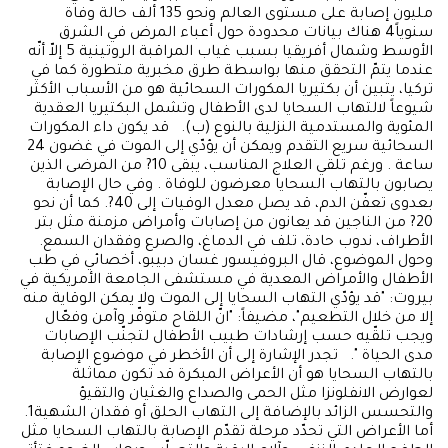
مليون إصابة على مستوى العالم ونحو 135 ألف حالة وفاة
سنوياً4 هناك بيانات محدودة حول أعباء المرض في الشرق
الأوسط وشمال أفريقيا بسبب غياب المراقبة الروتينية 5 إلاّ أنّه
عندما يتمّ التحقق منها بواسطة طرق مخبرية متطورة كما في
تركيا، يتبين أن بكتيريا المكورات السحائية هو من الأسباب الأكثر
شيوعاً لالتهاب السحايا لدى الأطفال وتشمل البكتيريا العقدية
المئوية والمستدمية النزلية بالنوع (ب). قد يكون داء المكورات
السحائية سريع التقدم ويمكن أن يؤدّي إلى الموت في غضون 24
ساعة . ورغم تلقي العلاج المناسب، يبقى 10? من المرضى الذين
يصابون بالتهاب السحايا معرضون للوفاة . وفي حال الإصابة
بعدوى تعفّن الدم، قد يصل معدل الوفيات إلى 40?. كما أن نحو
20? من الناجين قد يعانون من إصابات وأمراض مزمنة مثل بتر
الأطراف، ندوب حادة، تلف في الدماغ، والصرع وفقدان السمع.
وحول الموضوع، قال البروفيسور غسان دبيبو، أخصائي في طب
الأطفال والأمراض المعدية في مستشفى الجامعة الأمريكية في
بيروت: "قد يؤدّي التهاب السحايا إلى الموت ولا يمكن الوقاية منه
إلا من خلال التطعيم"، مضيفاً: "انّ اللقاح متوفّر وآمن وفعّال
ويجب تلقّيه حسب إرشادات طبيب الأطفال لتجنّب الإصابات
مدى الحياة ". تجدر الإشارة إلى أن الأخطر في موضوع الإصابة
بالتهاب السحايا هو أن الأعراض المبكرة قد تكون مماثلة
لعوارض الانفلونزا مثل الحمى والصداع والغثيان والتقيؤ
والتحسس الزائد بالإضافة إلى التهاب الحلق أو فقدان الشهية1.
أما الأعراض التي تحدّد مرحلة تقدّم الإصابة بالتهاب السحايا مثل