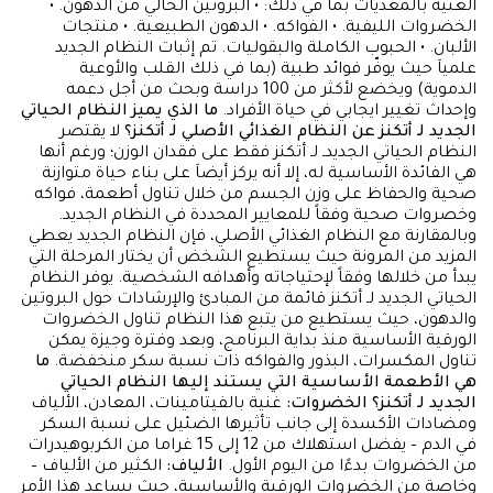
الغنية بالمغذيات بما في ذلك: • البروتين الخالي من الدهون. •
الخضروات الليفية. • الفواكه. • الدهون الطبيعية. • منتجات
الألبان. • الحبوب الكاملة والبقوليات. تم إثبات النظام الجديد
علمياَ حيث يوفّر فوائد طبية (بما في ذلك القلب والأوعية
الدموية) ويخضع لأكثر من 100 دراسة وبحث من أجل دعمه
وإحداث تغيير ايجابي في حياة الأفراد.
ما الذي يميز النظام الحياتي
الجديد لـ أتكنز عن النظام الغذائي الأصلي لـ أتكنز؟
لا يقتصر
النظام الحياتي الجديدـ لـ أتكنز فقط على فقدان الوزن؛ ورغم أنها
هي الفائدة الأساسية له، إلا أنه يركز أيضاَ على بناء حياة متوازنة
صحية والحفاظ على وزن الجسم من خلال تناول أطعمة، فواكه
وخصروات صحية وفقاً للمعايير المحددة في النظام الجديد.
وبالمقارنة مع النظام الغذائي الأصلي، فإن النظام الجديد يعطي
المزيد من المرونة حيث يستطيع الشخض أن يختار المرحلة التي
يبدأ من خلالها وفقاً لإحتياجاته وأهدافه الشخصية. يوفر النظام
الحياتي الجديد لـ أتكنز قائمة من المبادئ والإرشادات حول البروتين
والدهون، حيث يستطيع من يتبع هذا النظام تناول الخضروات
الورقية الأساسية منذ بداية البرنامج، وبعد وفترة وجيزة يمكن
تناول المكسرات، البذور والفواكه ذات نسبة سكر منخفضة.
ما
هي الأطعمة الأساسية التي يستند إليها النظام الحياتي
الجديد لـ أتكنز؟
الخضروات:
غنية بالفيتامينات، المعادن، الألياف
ومضادات الأكسدة إلى جانب تأثيرها الضئيل على نسبة السكر
في الدم – يفضل استهلاك من 12 إلى 15 غراما من الكربوهيدرات
من الخضروات بدءًا من اليوم الأول.
الألياف:
الكثير من الألياف –
وخاصة من الخضروات الورقية والأساسية، حيث يساعد هذا الأمر