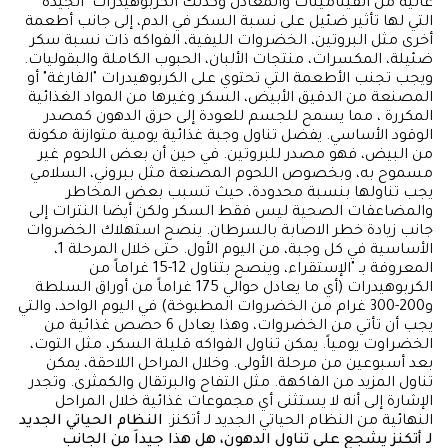
عالية من الفيتامينات والمعادن وكذلك الكربوهيدرات "الجيدة"
التي لها تأثير ضئيل على نسبة السكر في الدم، إلى جانب أطعمة
أخرى مثل البروتين، الخضروات الليفية، الفواكه ذات نسبة سكر
ضئيلة، المكسرات، منتجات الألبان، الحبوب الكاملة والبقوليات.
ويجب تجنب الأطعمة التي تحتوي على الكربوهيدرات "الفارغة" أو
المصنعة من الدقيق الأبيض، السكر وغيرها من المواد الغذائية
المكررة ، مما يسمح للجسم للعودة إلى حرق الدهون كمصدر
الوقود الأساسي. يفضل تناول وجبة غذائية يومية متوازنة مكونة
من البيض، فهو مصدر للبروتين. في حين أن بعض اللحوم غير
مسموح به، وبخصوص اللحوم المصنعة مثل ببروني، السلامي
يجب تناولها بنسبة محدودة، حيث تسبب بعض المخاطر
والمضاعفات الصحية ليس فقط السكر ولكن أيضا النترات إلى
جانب زيادة خطر الاصابة بالسرطان. ينصح استهلاك الخضروات
الأساسية في كل وجبة، من اليوم الأول. حتى خلال المرحلة 1،
المعروفة بـ "الإستقراء، وينصح بتناول 12-15 غراماً من
الكربوهيدرات (أي ما يعادل حوالي 175 غراماً من أوراق السلطة
و200-300 غرام من الخضروات المطبوخة) في اليوم الواحد، والتي
يجب أن تأتي من الخضروات، وهذا يعادل 6 حصص غذائية من
الخضراوت يومياً. يمكن تناول الفواكه قليلة السكر، مثل التوت،
بعد أسبوعين من مرحلة الأولى. وخلال المراحل اللاحقة، يمكن
تناول المزيد من الفاكهة. مثل التفاح والبرتقال والكمثرى. وتجدر
الإشارة إلى أنه لا يستثنى أي مجموعات غذائية خلال المراحل
النهائية من النظام الحياتي الجديد لـ أتكنز.
النظام الحياتي الجديد
لـ أتكنز يشجع على تناول الدهون، هل هذا جيداَ من الجانب