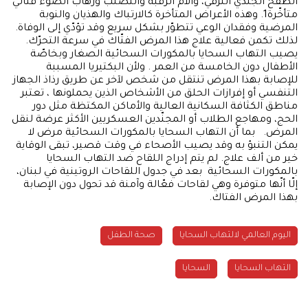
الطفح الجلدي النزفي، وآلام الرقبة والتصلّب ورهاب الضوء فتأتي
متأخّرة1. وهذه الأعراض المتأخرة كالارتباك والهذيان والنوبة
المرضية وفقدان الوعي تتطوّر بشكل سريع وقد تؤدّي إلى الوفاة.
لذلك تكمن فعالية علاج هذا المرض الفتّاك في سرعة التحرّك.
يصيب التهاب السحايا بالمكورات السحائية الصغار وبخاصّة
الأطفال دون الخامسة من العمر . ولأن البكتيريا المسببة
للإصابة بهذا المرض تنتقل من شخص لآخر عن طريق رذاذ الجهاز
التنفسي أو إفرازات الحلق من الأشخاص الذين يحملونها ، تعتبر
مناطق الكثافة السكانية العالية والأماكن المكتظة مثل دور
الحج، ومهاجع الطلاب أو المجنّدين العسكريين الأكثر عرضة لنقل
المرض. بما أن التهاب السحايا بالمكورات السحائية مرض لا
يمكن التنبؤ به وقد يصيب الأصحاء في وقت قصير، تبقى الوقاية
خير من ألف علاج. لم يتم إدراج اللقاح ضد التهاب السحايا
بالمكورات السحائية بعد في جدول اللقاحات الروتينية في لبنان،
إلّا أنّها متوفرة وهي لقاحات فعّالة وآمنة قد تحول دون الإصابة
بهذا المرض الفتاك.
اليوم العالمي لالتهاب السحايا
صحة الطفل
التهاب السحايا
السحايا