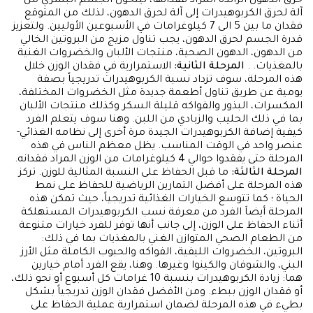
حرق الدهون الزائدة المراد فقدانها، ليتحول الجسم البشري من
آلة لحرق الكربوهيدرات إلى آلة لحرق الدهون، لذلك من المتوقع
فقدان ما بين 5 الى 7 كيلوغرامات في الأسبوعين الأوليين. ولتعزيز
قدرة الجسم لحرق الدهون، يجب تناول مزيج من البروتين الخالي
من الدهون، الدهون الصحية، منتجات الألبان والخضروات الغنية
بالمغذيات. .
المرحلة الثانية:
الاستمرارية في فقدان الوزن خلال
هذه المرحلة، سوف تزداد نسبة الكربوهيدرات تدريجياً بصفة
يومية عن طريق تناول أطعمة جديدة مثل الخضروات المختلفة،
المكسرات، البذور والفواكه قليلة السكر وكذلك منتجات الألبان
بما في ذلك الحليب والزبادي من اللبن. وهنا سوف يتعلم الفرد
كيفية إضافة الكربوهيدرات الجيدة مرة أخرى إلى نظامه الغذائي-
عنصر واحد في الوقت المناسب. يظل معظم الناس في هذه
المرحلة حتى يفقدوا حوالي 4 كيلوغرامات من الوزن المراد فقدانه.
المرحلة الثالثة:
ما قبل الحفاظ على النسبة المثالية للوزن. تركز
هذه المرحلة على أفضل التمارين الرياضية للحفاظ على نمط
الحياة ؛ كما تتوسع الخيارات الغذائية تدريجياً، حيث تمكن هذه
المرحلة أيضاَ الفرد من معرفة نسب الكربوهيدرات المستهلكة
أثناء الحفاظ على الوزن، إلى جانب أنها توفر للفرد خيارات متنوعة
من الطعام الصحي المتوازن الغني بالمغذيات بما في ذلك:
البروتين، الخضروات الليفية، الفواكه والحبوب الكاملة مثل الأرز
البني، والشوفان والكينوا وغيرها. وهنا، يقع الفرد أمام خيارين
هما: زيادة الكربوهيدرات بنسبة 10 غرامات كل أسبوع أو نحو ذلك،
أو فقدان الوزن ببطء. ومن الأفضل فقدان الوزن تدريجياً بشكل
بطيء في هذه المرحلة لضمان استمرارية عملية الحفاظ على