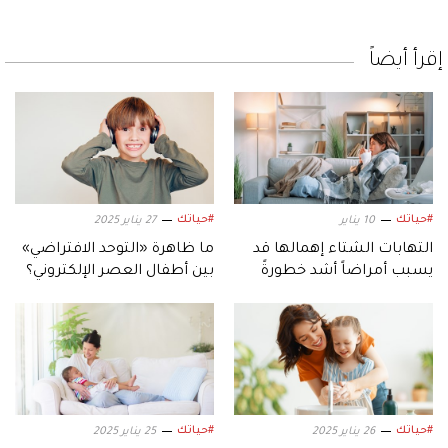
إقرأ أيضاً
#حياتك
#حياتك
10 يناير
27 يناير 2025
التهابات الشتاء إهمالها قد
ما ظاهرة «التوحد الافتراضي»
يسبب أمراضاً أشد خطورةً
بين أطفال العصر الإلكتروني؟
#حياتك
#حياتك
26 يناير 2025
25 يناير 2025