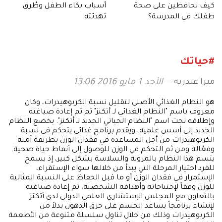
كيف تحافظين على صحة
أسباب بكاء الطفل وطُرق
طفلك في المدرسة؟
تهدئته
#حياتك
ميرا عبدربه
الأحد 1 مايو 2016 13:06
هو النظام الغذائي الأصلي لتقليل نسبة الكربوهيدرات، وكان
معروف باسم "النظام الغذائي لـ أتكنز" ثم تم إعادة صياغته
وإطلاقه تحت اسم "النظام الحياتي الجديد لـ أتكنز". يخضع النظام
الجديد إلى أسس علمية، ويقدم برنامج غذائي يتحكم في نسبة
الكربوهيدرات من أجل المساعدة في فقدان الوزن بطريقة آمنة
وفعّالة ومن ثم التحكم في الوزن للوصول إلى أنماط حياة صحية.
يتسم هذا النظام بالمرونة والسلاسة بشكل كبير، إذ يسمح
للفرد اختيار المرحلة التي يبدأ من خلالها سواء الإستقراء،
الإستمرار في فقدان الوزن أو ما قبل الحفاظ على النسبة المثالية
للوزن وفقاً لإحتياجاته وأهدافه الشخصية. تم إعادة صياغته
بالتعاون مع المجلس الإستشاري العلمي الدولى لدى أتكنز
لإنشاء برنامجاً يساعد الجسم على حرق الدهون بدلاَ من
الكربوهيدرات وذلك من خلال تناول سلسلة متنوعة من الأطعمة