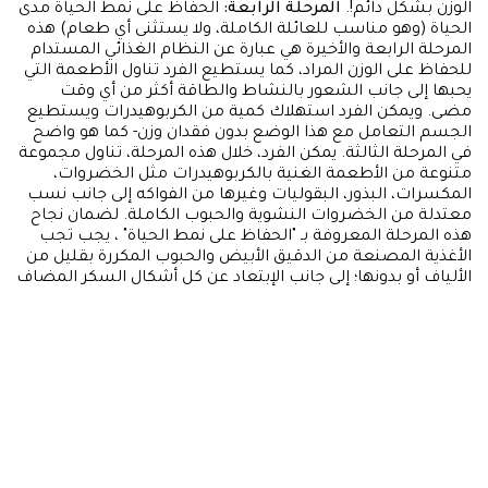
الوزن بشكل دائم!.
المرحلة الرابعة:
الحفاظ على نمط الحياة مدى
الحياة (وهو مناسب للعائلة الكاملة، ولا يستثنى أي طعام) هذه
المرحلة الرابعة والأخيرة هي عبارة عن النظام الغذائي المستدام
للحفاظ على الوزن المراد، كما يستطيع الفرد تناول الأطعمة التي
يحبها إلى جانب الشعور بالنشاط والطاقة أكثر من أي وقت
مضى. ويمكن الفرد استهلاك كمية من الكربوهيدرات ويستطيع
الجسم التعامل مع هذا الوضع بدون فقدان وزن- كما هو واضح
في المرحلة الثالثة. يمكن الفرد، خلال هذه المرحلة، تناول مجموعة
متنوعة من الأطعمة الغنية بالكربوهيدرات مثل الخضروات،
المكسرات، البذور، البقوليات وغيرها من الفواكه إلى جانب نسب
معتدلة من الخضروات النشوية والحبوب الكاملة. لضمان نجاح
هذه المرحلة المعروفة بـ "الحفاظ على نمط الحياة" ، يجب تجب
الأغذية المصنعة من الدقيق الأبيض والحبوب المكررة بقليل من
الألياف أو بدونها؛ إلى جانب الإبتعاد عن كل أشكال السكر المضاف