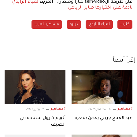
على طريقة الselfi-video كباراً وصغاراً.
المزيد:
لمياء الزايدي
نادمة على اختيارها صابر الرباعي
كليب
لمياء الزايدي
دبليو
مشاهير العرب
إقرأ أيضاً
#مشاهير
#مشاهير
11 سبتمبر 2015
15 يناير 2015
عبد الفتاح جريني يقصّ شعره!
ألبوم كارول سماحة في
الصيف