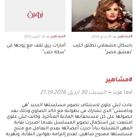
#مشاهير
#مشاهير
24 مايو 2014
16 أكتوبر 2013
باسكال مشعلاني تطلق كليب
أمارات رزق تقف مع زوجها في
"بعشق مصر"
"سكة حلب"
#مشاهير
لاما عزت
السبت 30 ابريل 2016 21:19
عادت ليلي علوي لاستنئاف تصوير مسلسلها الجديد "هي
ودافنشي" الذي تشارك في بطولته مع خالد الصاوي وذلك بعد
حصولها على كل مستحقاتها المادية المتأخرة. وكانت ليلي علوي
امتنعت عن استكمال تصوير المسلسل بعدما اصدرت نقابة
المهن التمثيلية بياناً حذرت أعضائها بعدم التعامل مع منتج
مسلسلها ممدوح شاهين، لعدم إلتزامه بقوانين النقابة، وتهربه