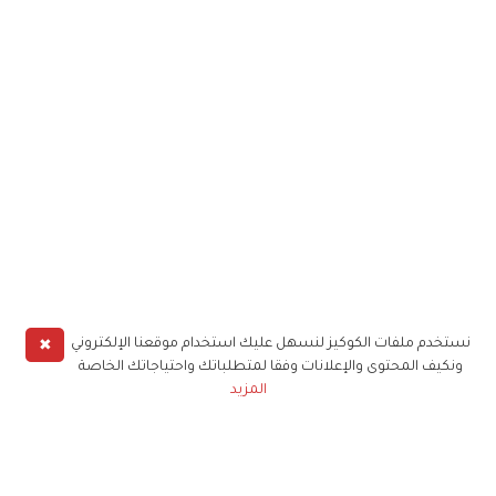
✖
نستخدم ملفات الكوكيز لنسهل عليك استخدام موقعنا الإلكتروني
ونكيف المحتوى والإعلانات وفقا لمتطلباتك واحتياجاتك الخاصة
المزيد