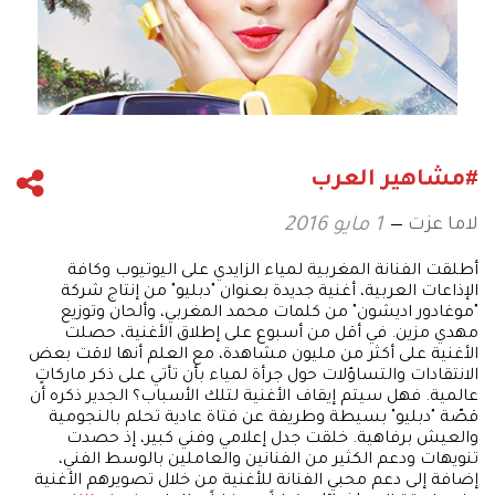
#مشاهير العرب
لاما عزت
1 مايو 2016
أطلقت الفنانة المغربية لمياء الزايدي على اليوتيوب وكافة
الإذاعات العربية، أغنية جديدة بعنوان "دبليو" من إنتاج شركة
"موغادور اديشون" من كلمات محمد المغربي، وألحان وتوزيع
مهدي مزين. في أقل من أسبوع على إطلاق الأغنية، حصلت
الأغنية على أكثر من مليون مشاهدة، مع العلم أنها لاقت بعض
الانتقادات والتساؤلات حول جرأة لمياء بأن تأتي على ذكر ماركاتٍ
عالمية. فهل سيتم إيقاف الأغنية لتلك الأسباب؟ الجدير ذكره أن
قصّة "دبليو" بسيطة وطريفة عن فتاة عادية تحلم بالنجومية
والعيش برفاهية. خلقت جدل إعلامي وفني كبير، إذ حصدت
تنويهات ودعم الكثير من الفنانين والعاملين بالوسط الفني،
إضافة إلى دعم محبي الفنانة للأغنية من خلال تصويرهم الأغنية