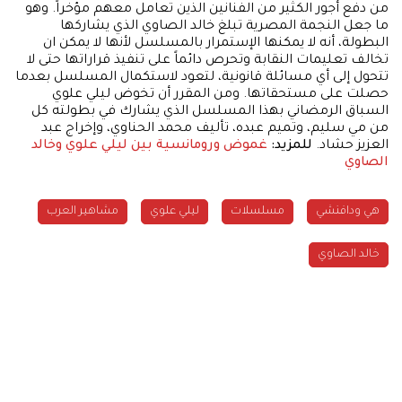
من دفع أجور الكثير من الفنانين الذين تعامل معهم مؤخراً. وهو
ما جعل النجمة المصرية تبلغ خالد الصاوي الذي يشاركها
البطولة، أنه لا يمكنها الإستمرار بالمسلسل لأنها لا يمكن ان
تخالف تعليمات النقابة وتحرص دائماً على تنفيذ قراراتها حتى لا
تتحول إلى أي مسائلة قانونية، لتعود لاستكمال المسلسل بعدما
حصلت على مستحقاتها. ومن المقرر أن تخوض ليلي علوي
السباق الرمضاني بهذا المسلسل الذي يشارك في بطولته كل
من مي سليم، وتميم عبده، تأليف محمد الحناوي، وإخراج عبد
العزيز حشاد.
للمزيد:
غموض ورومانسية بين ليلي علوي وخالد
الصاوي
هي ودافنشي
مسلسلات
ليلي علوي
مشاهير العرب
خالد الصاوي