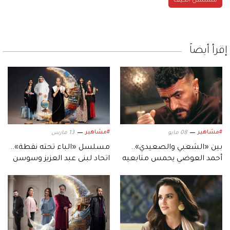
مسلسل الكيف
إقرأ أيضاً
#مشاهير
#مشاهير
08 مايو
13 مارس
بين «الشعبي والصعيدي»..
مسلسل «الباء تحته نقطة»..
أحمد العوضي يحمس متابعيه
اتحاد لبنى عبد العزيز وسوسن
لمسلسله في رمضان 2027
بدر على قناة «الإمارات»