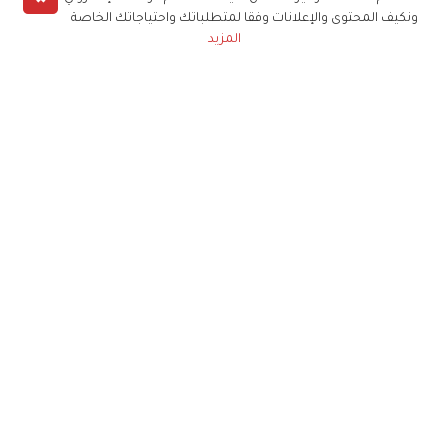
ونكيف المحتوى والإعلانات وفقا لمتطلباتك واحتياجاتك الخاصة
المزيد
حملوا تطبيق
زهرة الخليج
الاشتراك للحصول على ملخص أسبوعي على بريدك
الإلكتروني