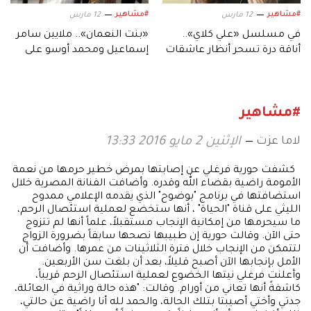
#مشاهير
#مشاهير
12 مارس
12 مارس
في مسلسل «علي كلاي»..
«بنت النعمان».. ملايين سامر
أناقة درة تسحر أنظار عاشقات
إسماعيل ومحمد أوسو على
الأزياء الشرقية
قناة «أبوظبي»
#مشاهير
لاما عزت
الإثنين 2 مايو 2016 13:33
كشفت حورية فرغلي عن إصابتها بمرض خطير حرمها من نعمة
الأمومة راضية بقضاء الله وقدره. وأضافت الفنانة المصرية خلال
استضافتها في برنامج "بوضوح" الذي يقدمه الإعلامي ممدوح
الليثي على قناة "الحياة" ، أنها ستخضع لعملية استئصال الرحم،
ما سيحرمها من إمكانية الإنجاب مستقبلاً، علماً أنها لم تتزوج
حتى الآن. وقالت حورية إن طبيبها نصحها سابقاً بضرورة الزواج
لتتمكن من الإنجاب خلال فترة الثلاثينات من عمرها. وأضافت أن
الأمل بإنجابها الآن أصبح قليلاً، بعد أن بلغت سن الأربعين.
وأعلنت فرغلي نيتها الخضوع لعملية استئصال الرحم قريباً،
كاشفةً أنها تعاني من أورام. وقالت: "هذه حالة وراثية في العائلة،
جدتي وأختي أصيبتا بتلك الحالة، والحمد لله أنا راضية عن حالتي،