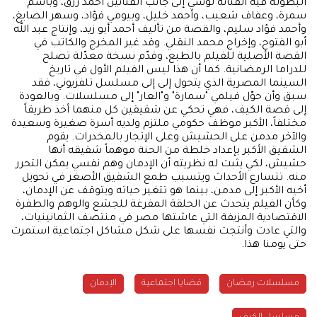
البطولة فيه الفنانة لوسي إلى جانب الفنانين أحمد رزق، وباسم
سمرة، وعفاف شعيب، وأحمد خليل، وبيومي فؤاد، وسهر الصايغ،
وأحمد فؤاد سليم، والقصة من تأليف أحمد أبو زيد، وإنتاج عبد الله
أبو الفتوح، وإخراج محمد النقلي. وقد غير المخرج والكاتب في
القصة الأصلية للفيلم بالطبع، وقدّم نسخة معدّلة تصلح
للدراما الرمضانية. كما أن هذا ليس الفيلم الأول في تاريخ
السينما المصرية الذي يتحول إلى إلى مسلسل تلفزيوني، فقد
سبق وأن حوّل فيلمي "سمارة" و"العار" إلى مسلسلات. وبالعودة
إلى قصة الكيف، فهي تحكي عن شقيقين كل منهما أخذ طريقاً
مختلفاً، الأكبر موظف حكومي ملتزم ولديه أسرة صغيرة وسعيدة
والآخر مدمن على الحشيش وعلى الإتجار بالمخدرات. يقوم
الشقيق الأكبر بإعداد خلطة من الحنة موهماً شقيقه أنها
حشيش، لكي يثبت له نظريته أن الإدمان وهم نفسي يمكن التحرر
منه. تتسارع الأحداث ويتسبب طمع الشقيق الأصغر في تحويل
أخيه الأكبر إلى مدمن، بينما هو تتغير حياته ويتوقف عن الإدمان،
وكأن الفيلم يتحدث عن الحلقة المفرغة للجشع والوهم والطفرة
الاقتصادية المزيفة التي عاشتها مصر في منتصف الثمانينيات،
والتي عادت وأنتجت نفسها على شكل مشاكل اجتماعية استمرت
حتى يومنا هذا.
مسلسلات رمضان
قضايا اجتماعية
الإدمان