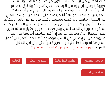
ذلك أفضل من أن أنجب ابناً يكون مريضاً أو معاقاً". وتابعت
حورية فرغلي، إن جزء من الوسط الفني "ملوث" ولا تثق بأحد أو
تأتمن أحد على سر. مؤكدة أن لبلبة ونيللي كريم من أصدقائها
المقربين. وتابعت حورية:" أنا حريصة على البعد عن الوسط الفني
لأن المجال ملوث وبه كذب ونميمة وكلام في أعراض ناس ومكائد
وخطف أدوار، وهذا حصل معي فى مسلسل "سجن النسا " وكنت
سأقوم بدور في المسلسل وتم خطف الدور واختيار ممثلة أخرى
بعد الاتصال بي". وقالت حورية، إن أكثر شائعة أحزنتها هي أنها
متزوجة من ثري عربي في السر، موضحة:" هذا خط أحمر لأني أحمل
اسم عائلة وأحافظ عليه ولا أخرج كثيراً حتى يأتي ابن الحلال".
للمزيد:
حورية فرغلي… عروس “حافية القدمين”
برنامج بوضوح
برامج تلفزيونية
ممدوح الليثي
إنجاب
مشاهير العرب