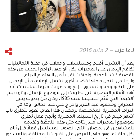
لاما عزت
2 مايو 2016
بعد أن انتشرت أفلام ومسلسلات وحملات في حقبة الثمانينيات
تكافح الإدمان على المخدرات بكل أنواعها، تراجع الحديث عن هذه
القضية ذات الأهمية، واختفت تقريباً من الاهتمام الدرامي
والإعلامي، لتحل محلها قضايا أخرى تشغل الإعلام، مثل الإدمان
على التكنولوجيا والتسوق ...إلخ وقد عرفت فترة الثمانينيات أحد
أهم الأفلام المصرية التي تطرقت إلى موضوع الإدمان، وهو فيلم
"الكيف" الذي قُدّم للسينما سنة 1985، وكان من بطولة يحيى
الفخراني ومحمود عبد العزيز وإخراج علي عبد الخالق. وها هي
الدراما المصرية المخصصة لرمضان هذا العام، تعود لتطرق باب
أشهر فيلم في تاريخ السينما المصرية وأنجح عمل تطرق
لموضوع المخدرات منذ إنتاجه حتى هذه اللحظة وتقدمه
للمشاهدين في رمضان. انتهى تصوير المسلسل فعلاً قبل أيام
بكل حلقاته، وهو جاهز للعرض على القنوات المخنلفة، وتلعب دور