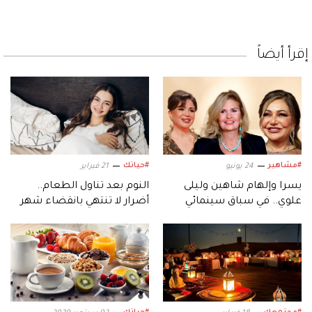
إقرأ أيضاً
#مشاهير
#حياتك
24 يونيو
21 فبراير
يسرا وإلهام شاهين وليلى
النوم بعد تناول الطعام..
علوي.. في سباق سينمائي
أضرار لا تنتهي بانقضاء شهر
مرتقب
الصيام