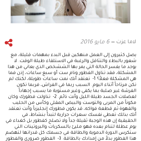
لاما عزت
6 مايو 2016
يصل كثيرون إلى العمل منهكين قبل البدء بمهمات قليلة، مع
شعور بالبطء والتثاقل والرغبة في الاستلقاء طيلة الوقت. لا
يوجد ما يفسر الحالة التي يمر بها الششخص الذي يعاني من هذا
المشكلة، فقد تناول الفطور ونام ست أو سبع ساعات، إذن فما
هي المشكلة فعلاً؟ 1- تعتقد أنك نمت ساعات طويلة، لكنك لم
تكن مرتاحاً أثناء اليوم. السبب ربما في الفراش، فربما تكون
الفرشة غير صلبة بما يكفي وغير مستوية ما يسبب إجهاداً
لعضلات الجسد طيلة الليل وأنت نائم. 2- تناولت فطورك وكان
مكوناً من المربى والتوست والبيض المقلي وكأس من الحليب
والقهوة ثم قطعة فواكه، قد يكون فطورك إنجليزياً وأنت تعتقد
أنك بذلك تعطي نفسك سعرات حرارية لتبدأ بنشاط، في
الحقيقية إن هذه الوجبة ثقيلة جداً ولا تصلح كفطور بل كغداء في
يوم عطلة لتنام بعده فهو مليئ بالسكريات والبروتينات التي
ستكرس الدورة الدموية والطاقة في جسمك كل قدراتها لتهضم
هذا الفطور بدلاً من إمدادك بالطاقة. 3- الفطور ضروري والفطور