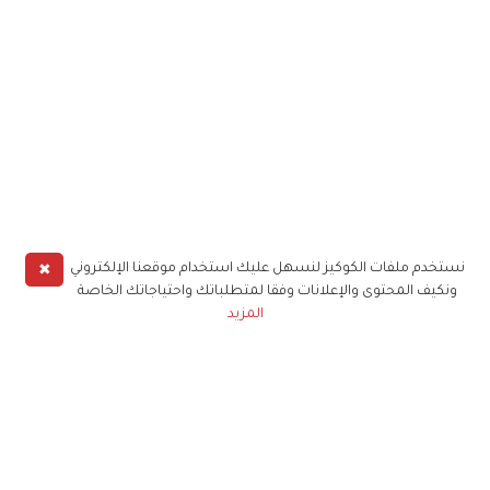
✖
نستخدم ملفات الكوكيز لنسهل عليك استخدام موقعنا الإلكتروني
ونكيف المحتوى والإعلانات وفقا لمتطلباتك واحتياجاتك الخاصة
المزيد
حملوا تطبيق
زهرة الخليج