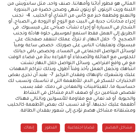
المثالي هو فطور آبائنا وأمهاتنا، صنف واحد، مثل ساندويش من
اللبنة وزيت الزيتون. أو زيتون شهي وصحن خضرة من البندورة
والنعنع وقطعة خبز مع كأس من الشاي أو الحليب. 4- تجنب
إجراء محادثات جدية في البيت مع الزوج أو الزوجة في الصباح، أو
الشجار في السيارة أو إجراء تشات صباحي على فيسبوك. في
الطريق إلى العمل فقط استمع لموسيقى حلوة هادئة وتجنب
الضجيج. 5- خلال النهار، لا تترك عملك لتتفقد صفحتك على
فيسبوك وتعليقات الناس على صورتك. خصص ساعة يومياً
لوسائل التواصل الاجتماعي في المساء، وخصص باقي حياتك
للجلوس مع العائلة والأصدقاء أو القراءة بدلاً من قضاء الوقت
مع في واقع افتراضي. وسائل التواصل خلال النهار تشتت
انتباهك وتجعل العمل يأخذ وقتاً أطول، وبذلك تتراكم المهمات
عليك وتشعرك بالإنهاك وفقدان التركيز. 7- يفيد أن تجري بعض
الاختبارات للسكر في الدم، للأطعمة التي لا تناسبك وتسبب لك
حساسية ما، للفيتامينات والمعادن في دمك. فقد يسبب
نقصص فيتامين دي أو ضعف الدم مشاكل في النشاط
والحيوية. أو قد تعاني مع مقاومة للأنسولين وبالتالي فهناك
أطعمة عليك تجنبها، أو قد تسبب لك بعض الأطعمة كالحليب
ومشتقاته مشاكل هضم تؤدي إلى شعور بفقدان الطاقة.
مشاكل الهضم
قضايا اجتماعية
الفطور
إنهاك