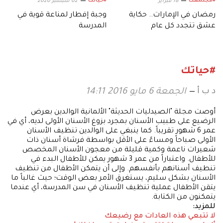
#مجتمعك
#حياتك
18 فبراير
02 سبتمبر 2020
رمضان في الإمارات.. حكاية
وجبة إفطار لمناعة قوية في
عشق تتجدد كل عام
المدرسة
#حياتك
د ب أ
الجمعة 6 مايو 2016 14:11
أوصت مجلة "الصيدليات الحديثة" الألمانية الوالدين بعرض
الرضيع على طبيب الأسنان بمجرد بزوغ الأسنان الأولى لديه، أي في
عمر 6 شهور تقريباً. كما ينبغي على الوالدين تنظيف الأسنان
الأولى صباحاً ومساءً على الأقل بواسطة فرشاة أسنان ذات
شعيرات ناعمة وكمية قليلة من معجون الأسنان المخصص
للأطفال. واعتباراً من عمر 3 شهور يمكن للأطفال البدء في
تنطيف أسنانهم بأنفسهم. وإلى أن يتمكن الأطفال من تنظيف
الأسنان بشكل سليم، يستغرق الأمر بعض الوقت؛ حيث غالباً ما
يتقن الأطفال عملية تنظيف الأسنان في سن المدرسة، أي عندما
يتمكنون من الكتابة.
للمزيد:
لا تتبعي هذه العادات مع رضيعك