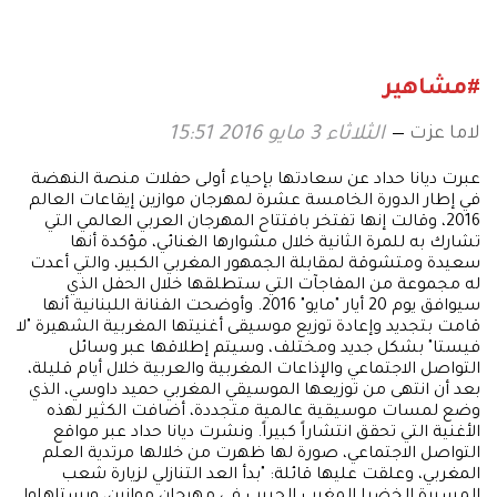
العربي.. إليك أبرزهن
#مشاهير
لاما عزت
الثلاثاء 3 مايو 2016 15:51
عبرت ديانا حداد عن سعادتها بإحياء أولى حفلات منصة النهضة
في إطار الدورة الخامسة عشرة لمهرجان موازين إيقاعات العالم
2016، وقالت إنها تفتخر بافتتاح المهرجان العربي العالمي التي
تشارك به للمرة الثانية خلال مشوارها الغنائي، مؤكدة أنها
سعيدة ومتشوقة لمقابلة الجمهور المغربي الكبير، والتي أعدت
له مجموعة من المفاجآت التي ستطلقها خلال الحفل الذي
سيوافق يوم 20 أيار "مايو" 2016. وأوضحت الفنانة اللبنانية أنها
قامت بتجديد وإعادة توزيع موسيقى أغنيتها المغربية الشهيرة "لا
فيستا" بشكل جديد ومختلف، وسيتم إطلاقها عبر وسائل
التواصل الاجتماعي والإذاعات المغربية والعربية خلال أيام قليلة،
بعد أن انتهى من توزيعها الموسيقي المغربي حميد داوسي، الذي
وضع لمسات موسيقية عالمية متجددة، أضافت الكثير لهذه
الأغنية التي تحقق انتشاراً كبيراً. ونشرت ديانا حداد عبر مواقع
التواصل الاجتماعي، صورة لها ظهرت من خلالها مرتدية العلم
المغربي، وعلقت عليها قائلة: "بدأ العد التنازلي لزيارة شعب
المسيرة الخضرا المغرب الحبيب في مهرجان موازين، ويستاهلوا