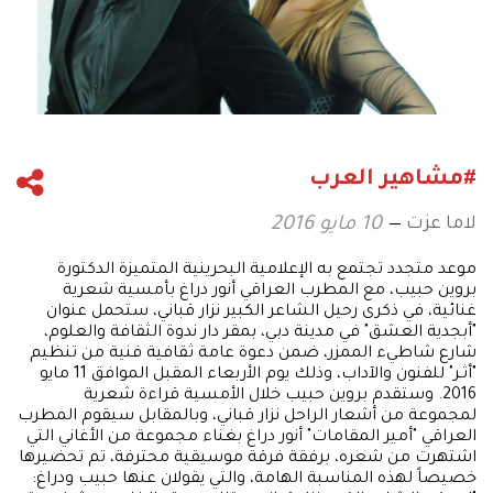
#مشاهير العرب
لاما عزت
10 مايو 2016
موعد متجدد تجتمع به الإعلامية البحرينية المتميزة الدكتورة
بروين حبيب، مع المطرب العراقي أنور دراغ بأمسية شعرية
غنائية، في ذكرى رحيل الشاعر الكبير نزار قباني، ستحمل عنوان
"أبجدية العشق" في مدينة دبي، بمقر دار ندوة الثقافة والعلوم،
شارع شاطيء الممزر، ضمن دعوة عامة ثقافية فنية من تنظيم
"أثـر" للفنون والآداب، وذلك يوم الأربعاء المقبل الموافق 11 مايو
2016. وستقدم بروين حبيب خلال الأمسية قراءة شعرية
لمجموعة من أشعار الراحل نزار قباني، وبالمقابل سيقوم المطرب
العراقي "أمير المقامات" أنور دراغ بغناء مجموعة من الأغاني التي
اشتهرت من شعره، برفقة فرقة موسيقية محترفة، تم تحضيرها
خصيصاً لهذه المناسبة الهامة، والتي يقولان عنها حبيب ودراغ: