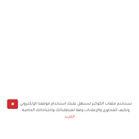
✖
نستخدم ملفات الكوكيز لنسهل عليك استخدام موقعنا الإلكتروني
ونكيف المحتوى والإعلانات وفقا لمتطلباتك واحتياجاتك الخاصة
المزيد