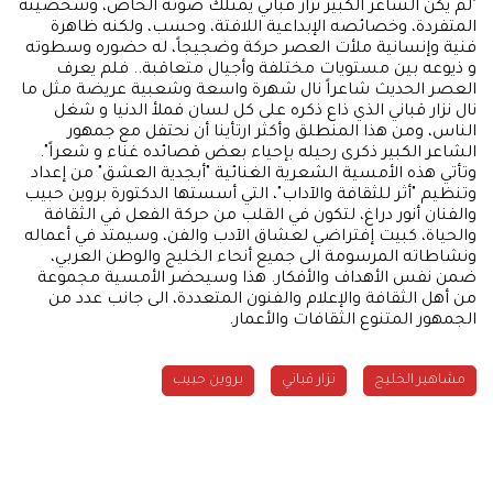
"لم يكن الشاعر الكبير نزار قباني يمتلك صوته الخاص، وشخصيته
المتفردة، وخصائصه الإبداعية اللافتة، وحسب، ولكنه ظاهرة
فنية وإنسانية ملأت العصر حركة وضجيجاً، له حضوره وسطوته
و ذيوعه بين مستويات مختلفة وأجيال متعاقبة.. فلم يعرف
العصر الحديث شاعراً نال شهرة واسعة وشعبية عريضة مثل ما
نال نزار قباني الذي ذاع ذكره على كل لسان فملأ الدنيا و شغل
الناس، ومن هذا المنطلق وأكثر ارتأينا أن نحتفل مع جمهور
الشاعر الكبير ذكرى رحيله بإحياء بعض قصائده غناء و شعراً".
وتأتي هذه الأمسية الشعرية الغنائية "أبجدية العشق" من إعداد
وتنظيم "أثر للثقافة والآداب"، التي أسستها الدكتورة بروين حبيب
والفنان أنور دراغ، لتكون في القلب من حركة الفعل في الثقافة
والحياة، كبيت إفتراضي لعشاق الآدب والفن، وسيمتد في أعماله
ونشاطاته المرسومة الى جميع أنحاء الخليج والوطن العربي،
ضمن نفس الأهداف والأفكار. هذا وسيحضر الأمسية مجموعة
من أهل الثقافة والإعلام والفنون المتعددة، الى جانب عدد من
الجمهور المتنوع الثقافات والأعمار.
مشاهير الخليج
نزار قباني
بروين حبيب