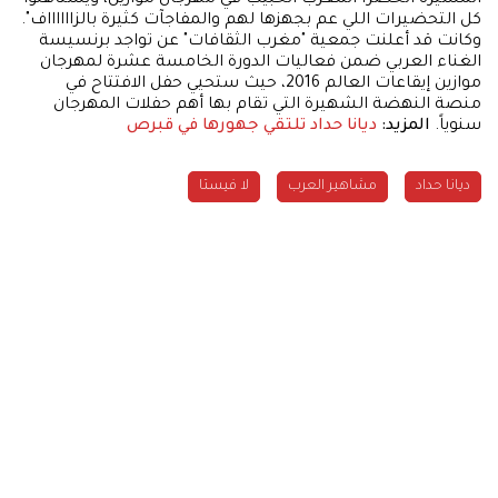
كل التحضيرات اللي عم بجهزها لهم والمفاجآت كثيرة بالزااااااف".
وكانت قد أعلنت جمعية "مغرب الثقافات" عن تواجد برنسيسة
الغناء العربي ضمن فعاليات الدورة الخامسة عشرة لمهرجان
موازين إيقاعات العالم 2016، حيث ستحيي حفل الافتتاح في
منصة النهضة الشهيرة التي تقام بها أهم حفلات المهرجان
سنوياً.
المزيد:
ديانا حداد تلتقي جهورها في قبرص
ديانا حداد
مشاهير العرب
لا فيستا