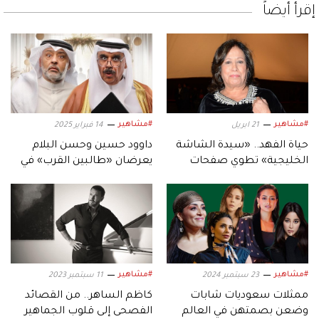
إقرأ أيضاً
#مشاهير
#مشاهير
21 ابريل
14 فبراير 2025
حياة الفهد.. «سيدة الشاشة
داوود حسين وحسن البلام
الخليجية» تطوي صفحات
يعرضان «طالبين القرب» في
إبداعاتها إلى الأبد
أبوظبي.. ويجتمعان في
مسلسل «السيرك»
#مشاهير
#مشاهير
23 سبتمبر 2024
11 سبتمبر 2023
ممثلات سعوديات شابات
كاظم الساهر.. من القصائد
وضعن بصمتهن في العالم
الفصحى إلى قلوب الجماهير