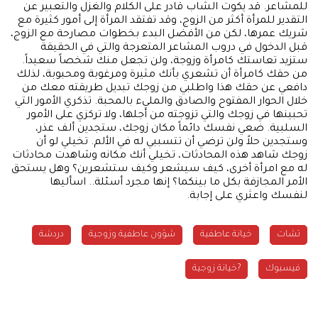
للمشاعر. قد يكوت الشاب قادر على الكلام والغزل والتعبير عن
التقدير للمرأة أكثر من الزوج، وقد تفتقد المرأة إلى أمور كثيرة مع
شريك عمرها، لكن من الأفضل البدء بخطوات مصارحة مع الزوج،
قبل الدخول في دروب المشاعر المتعرجة والتي في الحقيقة
ستزيد تعاستك كامرأة وزوجة، ولن تجعل منك شخصاً سعيداً.
من حقك كامرأة أن تشعري بأنك مثيرة ومرغوبة ومحبوبة، لذلك
دافعي عن حقك هذا واطلبي من زوجك تبديل طريقته معك من
خلال الحوار المفتوح والصادق والمليء بالمحبة. تذكري الأمور التي
تحبينها في زوجك والتي تزوجته من أجلها، ولا تركزي على الأمور
السلبية. ضعي نفسك دائماً مكان زوجك، ستجدين ألف عذر،
وستجدين حلاً ولن ترضي أن تتسببي له في الألم. تخيلي لو أن
زوجك شاهد هذه المحادثات، تخيلي أنك مكانه وشاهدت محادثات
له مع امرأة أخرى، كيف سيشعر وكيف ستشعرين؟ وهل يستحق
الأمر المجازفة بكل ما بينكما؟ إنها مجرد أسئلة.. اسأليها
لنفسك واعثري على إجابة.
تشات
خيانة عاطفية
شؤون عاطفية وزوجية
دردشة
فيسبوك
?خيانة زوجية