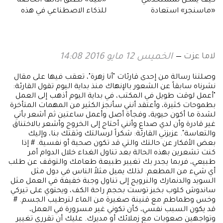
كيف يمكن لمستخدمي
«ميتا» تطلق أداتها الخاصة
«ماسنجر» استعادة
للذكاء الاصطناعي في هذه
محادثاتهم.. بعد إغلاق «ميتا»
الدول.. مميزات مثيرة
للتطبيق؟
لاما عزت
الخميس 12 مايو 2016 14:08
وصلتنا رسالة من إحدى قارئات "أنا زهرة"، تعقب فيها على مقال
نشرناه سابقاً عن الشعور بالإنهاك منذ بداية اليوم تقول القارئة:
"أعمل لوقت طويل في المكتب، في بداية اليوم أذهب إلى العمل
بطموحات كثيرة، وأعتقد أنني سأنجز الكثير من المهمات المتأخرة
لشدة ما أكون حيوية، وفجأة أصل وأعمل ساعتين ثم أشعر بأني
غير قادرة وأن لدي صداع وأنني أحتاج إلى الخروج وأشعر بالاختناق
والتعاسة". عزيزتي القارئة: شكراً لرسالتك وثقتك بنا، وإليك
بعض الأفكار عن حالتك والتي قد تكون صحية أو نفسية. # إذا
كنت تشعرين بهذه الحالة بعد تناول الغداء خلال الدوام أمر
طبيعي، فربما يجدر بك تغيير طبيعة طعامك والتوقف عن طلب
أي شيء من المطعم. لذلك يميل مثلاً الناس في دول مثل
السويد والدنمارك والنرويج إلى تناول وجبة خفيفة في العمل مثل
ساندوش كلوب بخبز توست بحجم راحة الكف، ويحتوي على تيركي
وخس وطماطم مع قنينة صغيرة من الماء لترطيب الجسم. #
قد يكون السبب نفسي، كأن تكوني غير مسرورة في العمل،
وتواجهين صعوبات مع زملائك أو مديرك. عليك أن تقرري تغيير