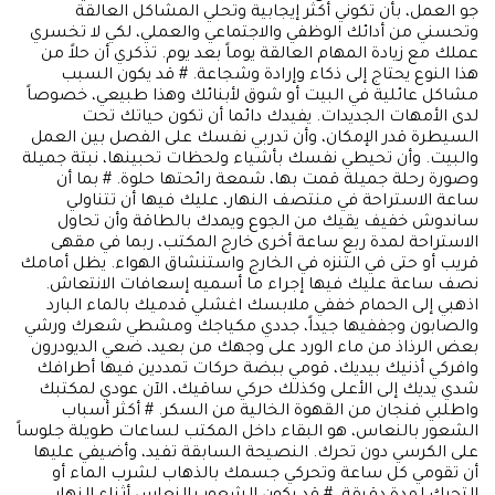
جو العمل، بأن تكوني أكثر إيجابية وتحلي المشاكل العالقة
وتحسني من أدائك الوظفي والاجتماعي والعملي، لكي لا تخسري
عملك مع زيادة المهام العالقة يوماً بعد يوم. تذكري أن حلاً من
هذا النوع يحتاج إلى ذكاء وإرادة وشجاعة. # قد يكون السبب
مشاكل عائلية في البيت أو شوق لأبنائك وهذا طبيعي، خصوصاً
لدى الأمهات الجديدات. يفيدك دائما أن تكون حياتك تحت
السيطرة قدر الإمكان، وأن تدربي نفسك على الفصل بين العمل
والبيت. وأن تحيطي نفسك بأشياء ولحظات تحبينها، نبتة جميلة
وصورة رحلة جميلة قمت بها، شمعة رائحتها حلوة. # بما أن
ساعة الاستراحة في منتصف النهار، عليك فيها أن تتناولي
ساندوش خفيف يقيك من الجوع ويمدك بالطاقة وأن تحاول
الاستراحة لمدة ربع ساعة أخرى خارج المكتب، ربما في مقهى
قريب أو حتى في التنزه في الخارج واستنشاق الهواء. يظل أمامك
نصف ساعة عليك فيها إجراء ما أسميه إسعافات الانتعاش.
اذهبي إلى الحمام خففي ملابسك اغشلي قدميك بالماء البارد
والصابون وجففيها جيداً، جددي مكياجك ومشطي شعرك ورشي
بعض الرذاذ من ماء الورد على وجهك من بعيد، ضعي الديودرون
وافركي أذنيك بيديك، قومي ببضة حركات تمددين فيها أطرافك
شدي يديك إلى الأعلى وكذلك حركي ساقيك، الآن عودي لمكتبك
واطلبي فنجان من القهوة الخالية من السكر. # أكثر أسباب
الشعور بالنعاس، هو البقاء داخل المكتب لساعات طويلة جلوساً
على الكرسي دون تحرك. النصيحة السابقة تفيد، وأضيفي عليها
أن تقومي كل ساعة وتحركي جسمك بالذهاب لشرب الماء أو