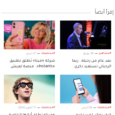
إقرأ أيضاً
#مشاهير
#مجتمعك
30 يونيو
27 ابريل
بعد عام من رحيله.. ريما
شركة «ميتا» تُطلق تطبيق
الرحباني تستعيد ذكرى
«Instants».. منصة لعيش
شقيقها زياد وتروي كواليس
لحظات حقيقية
علاقتهما
#مجتمعك
#مجتمعك
06 ابريل
11 أكتوبر 2024