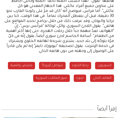
هاتفها. تقول: "لهذا السبب أحمله دائماً. أحمله وكأنني أحافظ
على عناوين جميع أفراد عائلتي. هذا الجهاز المعدني هو كل
عائلتي". أما فراس، فيوضح أنه "كان قد مرّ على ركوبنا القارب نحو
30 دقيقة، قبل أن يتعطل المحرك تماماً. في هذا الوقت، كنا بين
تركيا واليونان، وقد عرفت ذلك من خلال برنامج تحديد المواقع على
هاتفي". يقول اللاجئ السوري، وائل، لوكالة "فرانس برس"، إنّ
"الهواتف تعدّ مهمة جداً خلال رحلات الهجرة، حتى إنها أكثر أهمية
من الطعام". أسامة الجاسم لاجئ سوري أيضاً، يقول إنّه في كلّ
مرّة يتوجّه إلى بلد جديد، يشتري شريحة لهاتفه الخلوي ويشترك
في خدمة الإنترنت. يقول لصحيفة "نيويورك تايمز" إنه لم يكن قادراً
على الوصول إلى وجهته من دون هاتفه الذكي.
السوريون
رحلة اللجوء
شواطئ أوروبا?
قصص واقعية
الهاتف الذكي
لجوء
صور العائلات السورية
إقرأ أيضاً