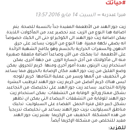
#حياتك
ميرا عبدربه
السبت 14 مايو 2016 13:57
زيت جوز الهند من الأطعمة المفيدة جداً بالنسبة للصحة. يتم
اضافة هذا النوع من الزيت عند تحضير عدد من المأكولات اللذيذة.
يمكن اضافة زيت جوز الهند الى الكوكيز او حتى الى الكيك خصوصاً
انه يضفي نكهة مميزة. هذا النوع من الزيوت يساعد على حرق
الدهون والسعرات الحرارية بالجسم وهو يكافح الشهية الزائدة
على الأطعمة. لذا يمكنك من الآن وصاعداً اضافة ملعقة صغيرة
منه الى مأكولاتك من أجل خسارة الوزن. من جهة أخرى، يمكن
استخدام زيت الزيتون بعدة أمور أخرى ومنها: كريم للحروق: يمكن
وضع القليل من زيت جوز الهند مكان الإصابة بالحروق مما يساعد
في التخفيف من ألمها ويسر من عملية التئامها. كريم للوجه:
ليس هناك كريم أفضل من كريم زيت جوز الهند لترطيب البشرة
وازالة التجاعيد. يساعد زيت جوز الهند على تخليصك من التجاعيد
بشكل ممتاز ورائع. الوقاية من التشققات: يمكن استخدام زيت
جوز الهند للوقاية من التشققات البيضاء التي يمكن ان تظهر
بشكل كبير خلال فترة الحمل. القضاء على السيلوليت: تدليك
مناطق السيلوليت بزيت جوز الهند يساعد في تخليصك تدريجياً
من هذه المشكلة. التخفيف من الإكزيما: يعتبر زيت جوز الهند
مفيد للتخلص من مشكلة الإكزيما أيضاً.
للمزيد: