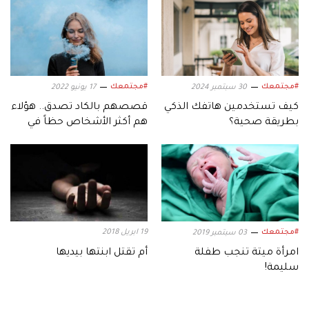
#مجتمعك
#مجتمعك
30 سبتمبر 2024
17 يونيو 2022
كيف تستخدمين هاتفك الذكي
قصصهم بالكاد تصدق.. هؤلاء
بطريقة صحية؟
هم أكثر الأشخاص حظاً في
العالم
#مجتمعك
19 ابريل 2018
03 سبتمبر 2019
امرأة ميتة تنجب طفلة
أم تقتل ابنتها بيديها
سليمة!