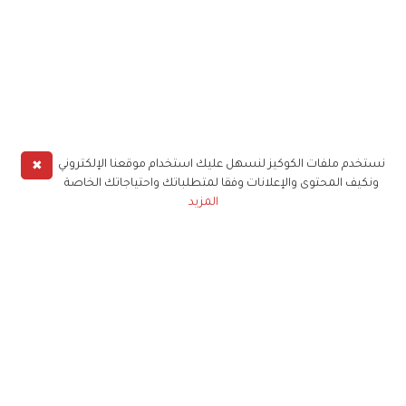
✖
نستخدم ملفات الكوكيز لنسهل عليك استخدام موقعنا الإلكتروني
ونكيف المحتوى والإعلانات وفقا لمتطلباتك واحتياجاتك الخاصة
المزيد
حملوا تطبيق
زهرة الخليج