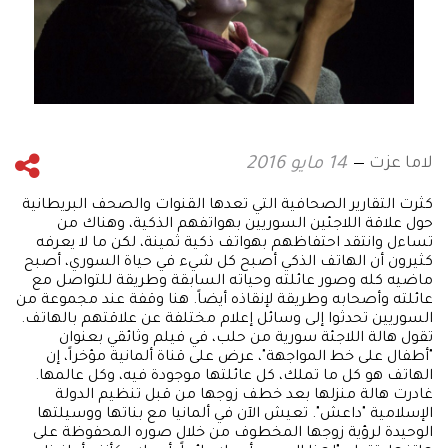
لاما عزت
14 مايو 2016
كثرت التقارير الصحافية التي تعدها القنوات والصحف البريطانية
حول علاقة اللاجئين السوريين بهواتفهم الذكية، وهناك من
تساءل وانتقد احتفاظهم بهواتف ذكية ثمينة، لكن ما لا يعرفه
كثيرون أن الهاتف الذكي أصبح كل شيء في حياة السوري، أصبح
ماضيه كله وصور عائلته وحياته السابقة وطريقة للتواصل مع
عائلته وأصحابه وطريقة لإنقاذه أيضاً. هنا وقفة عند مجموعة من
السوريين تحدثوا إلى وسائل إعلام مختلفة عن علاقتهم بالهاتف.
تقول هالة اللاجئة سورية من حلب، في فيلم وثائقي بعنوان
"أطفال على خط المواجهة"، عرض على قناة ألمانية مؤخراً، إن
الهاتف هو كل ما تملك، كل عائلتها موجودة فيه، وكل عالمها.
غادرت هالة منزلها بعد خطف زوجها من قبل تنظيم الدولة
الإسلامية "داعش". تعيش الآن في ألمانيا مع بناتها ووسيلتها
الوحيدة لرؤية زوجها المخطوف من خلال صوره المحفوظة على