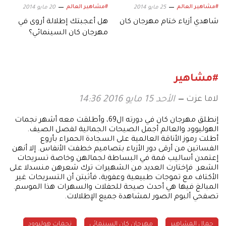
#مشاهير العالم
#مشاهير العالم
25 مايو 2014
20 مايو 2014
شاهدي أزياء ختام مهرجان كان
هل أعجبتك إطلالة أروى في
مهرجان كان السينمائي؟
#مشاهير
لاما عزت
الأحد 15 مايو 2016 14:36
إنطلق مهرجان كان في دورته ال69، وأطلقت معه أشهر نجمات
الهوليوود والعالم أجمل الصيحات الجمالية لفصل الصيف.
أطلت رموز الأناقة العالمية على السجادة الحمراء بأروع
الفساتين من أرقى دور الأزياء بتصاميم خطفت الأنفاس. إلا أنهن
إعتمدن أساليب قمة في البساطة لجمالهن وخاصة تسريحات
الشعر. فإختارت العديد من الشهيرات ترك شعرهن منسدلا على
الأكتاف مع تموجات طبيعية وعفوية، فأثبتن أن التسريحات غير
المبالغ فيها هي أحدث صيحة للحفلات والسهرات هذا الموسم.
تصفحي ألبوم الصور لمشاهدة جميع الإطلالات.
جمال المشاهير
مهرجان كان السينمائي
نجمات هوليوود