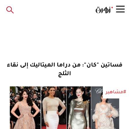
فساتين "كان": من دراما الميتاليك إلى نقاء
الثلج
#مشاهير