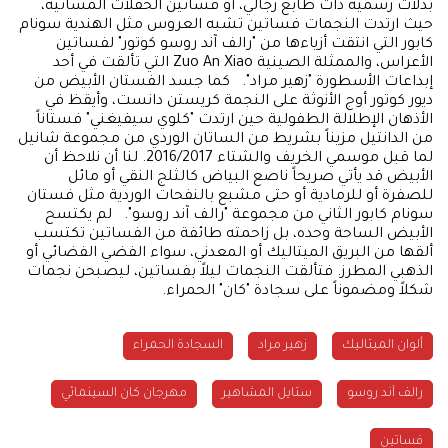
بذلات رسمية ذات طابع رجالي، أو فساتين الحفلات المسائية،
حيث ارتدت النجمات فساتين تشبه العروس مثل الهندية سونام
كابور التي انتقت أزياءها من "رالف آند روسو كوتور" لفساتين
الأعراس، والممثلة الصينية Zuo An Xiao التي تألقت في أحد
إبداعات الأسطورة "زهير مراد". كما جسد الفستان الأبيض من
ديور كوتور أوج الأنوثة على النجمة كريستن دانست، وأيقظ في
الأذهان الإطلالة الطفولية حين ارتدت "كلوي سيفيغني" فستاناً
من الدانتيل مزيناً بشريط من الساتان الوردي من مجموعة شانيل
لما قبل موسمي الخريف والشتاء 2016/2017. لنا أن نلاحظ أن
الأبيض قد يأتي صريحاً ناصع البياض كالثلج النقي أو مائل
للصفرة أو للرمادية أو حتى مشبع بالنفحات الوردية مثل فستان
سونام كابور الثاني من مجموعة "رالف آند روسو". لم يكتسح
الأبيض الساحة وحده، بل زاحمته طائفة من الفساتين تكتسب
ألقها من البريق الميتاليك أو المعدني، سواء الفضي الفضائي أو
الذهبي المطرز. فتألقت النجمات ليلاً بفساتين، ليصبحن نجمات
شكلاً ومضموناً على سجادة "كان" الحمراء.
ألوان الميتاليك
السجادة الحمراء
رالف آند روسو
ستايل المشاهير
مهرجان كان السينمائي
فساتين