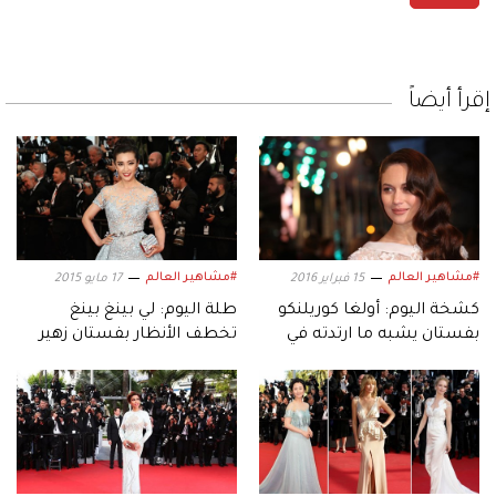
إقرأ أيضاً
#مشاهير العالم
#مشاهير العالم
15 فبراير 2016
17 مايو 2015
كشخة اليوم: أولغا كوريلنكو
طلة اليوم: لي بينغ بينغ
بفستان يشبه ما ارتدته في
تخطف الأنظار بفستان زهير
دبي عام 2014
مراد