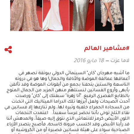
#مشاهير العالم
لاما عزت
18 مايو 2016
ما أشبه مهرجان "كان" السينمائي الدولي ببوتقة تصهر في
أعماقها عمالقة الموضة والأناقة والجمال! وها هو في دروته
التاسعة والستين يتحفنا بجمع من أيقونات الموضة وقد تألقن
بأبهى وأروع الفساتين لنستلهم منهن المزيد من الجمال المتوج
بالطابع العصري الرفيع. "أنا زهرة" سبقتك إلى "كان" ورصدت
أحدث الصيحات ولعل أبرزها تلك الدراما الميتاليك التي اتخذت
من السجادة الحمراء خلفية وثيرة لها، ولم تنازعها إلا فساتين في
نقاء الثلج توحي بأننا نحضر عرساً سعيداً. اعتمدت النجمات
اللون الأبيض كرمز للانتعاش الذي نتوق إليه صيفاً، والمدهش أننا
قد رأينا الأبيض وقد اكتسب مرونة كاسحة، فأصبح يتصدر الأزياء
الصباحية سواء على هيئة فساتين قصيرة أو من الكروشيه أو