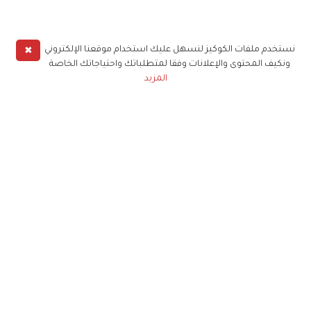
✖
نستخدم ملفات الكوكيز لنسهل عليك استخدام موقعنا الإلكتروني
ونكيف المحتوى والإعلانات وفقا لمتطلباتك واحتياجاتك الخاصة
المزيد
حملوا تطبيق
زهرة الخليج
الاشتراك للحصول على ملخص أسبوعي على بريدك
الإلكتروني