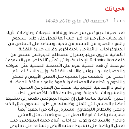
#حياتك
د ب أ
الجمعة 20 مايو 2016 14:45
تعد حمية الديتوكس سر صحة ورشاقة النجمات وعارضات الأزياء
العالميات مثل ميراندا كير؛ حيث أنها تعمل على طرد السموم
والمواد الضارة من الجسم من ناحية، وتساعد على التخلص من
الكيلوغرامات الزائدة من ناحية أخرى. وقالت خبيرة التغذية
الألمانية ماريون غريلبارتسر إن مصطلح الديتوكس مشتق من
كلمة Detoxication الإنجليزية، والتي تعني "التخلص من السموم"،
موضحة أن هذه الحمية تقوم على الأطعمة الصحية مثل الفواكه
والخضراوات والبروتين والألياف الغذائية. وإلى جانب ذلك، يتم
التخلي عن الأطعمة غير الصحية مثل الدقيق الأبيض والسكر
واللحوم والأطعمة المصنعة والقهوة والمواد فائقة الحمضية
والمواد الإضافية الكيميائية، فضلاً عن الإقلاع عن التدخين
والمشروبات الكحولية. ومن جانبها، قالت اختصاصي الطب
البديل الألمانية ساشا هيل إن حمية الديتوكس تهدف إلى تنشيط
أعضاء الجسم، التي تتمثل وظيفتها في طرد السموم، مثل الكبد
والكلى والنظام الليمفاوي، مشيرة إلى أنه من المفيد أيضاً
ممارسة رياضات قوة التحمل على نحو خفيف، مثل المشي
والجري والسباحة وركوب الدراجات، أثناء حمية الديتوكس؛ حيث
تعمل الرياضة على تنشيط عملية الأيض وتساعد على تخليص