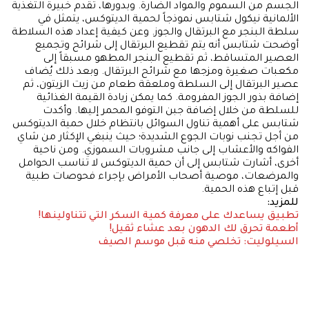
الجسم من السموم والمواد الضارة. وبدورها، تقدم خبيرة التغذية
الألمانية نيكول شتابس نموذجاً لحمية الديتوكس، يتمثل في
سلطة البنجر مع البرتقال والجوز. وعن كيفية إعداد هذه السلاطة
أوضحت شتابس أنه يتم تقطيع البرتقال إلى شرائح وتجميع
العصير المتساقط، ثم تقطيع البنجر المطهو مسبقاً إلى
مكعبات صغيرة ومزجها مع شرائح البرتقال. وبعد ذلك يُضاف
عصير البرتقال إلى السلطة وملعقة طعام من زيت الزيتون، ثم
إضافة بذور الجوز المفرومة. كما يمكن زيادة القيمة الغذائية
للسلطة من خلال إضافة جبن التوفو المحمر إليها. وأكدت
شتابس على أهمية تناول السوائل بانتظام خلال حمية الديتوكس
من أجل تجنب نوبات الجوع الشديدة؛ حيث ينبغي الإكثار من شاي
الفواكه والأعشاب إلى جانب مشروبات السموزي. ومن ناحية
أخرى، أشارت شتابس إلى أن حمية الديتوكس لا تناسب الحوامل
والمرضعات، موصية أصحاب الأمراض بإجراء فحوصات طبية
قبل إتباع هذه الحمية.
للمزيد:
تطبيق يساعدك على معرفة كمية السكر التي تتناولينها!
أطعمة تحرق لك الدهون بعد عشاء ثقيل!
السيلوليت: تخلصي منه قبل موسم الصيف