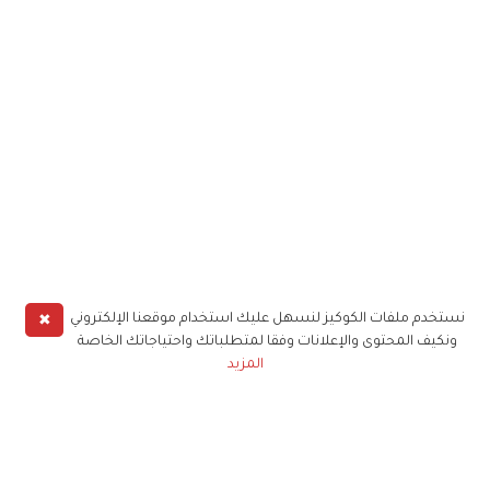
✖
نستخدم ملفات الكوكيز لنسهل عليك استخدام موقعنا الإلكتروني
ونكيف المحتوى والإعلانات وفقا لمتطلباتك واحتياجاتك الخاصة
المزيد
حملوا تطبيق