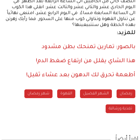
النصف خالي من الكافيين الى الساعة الرابعة بعد الظهر. في
اليوم الحادي عشر والثاني عشر والثالث عشر: انقلي هذا الكوب
الى الساعة السابعة مساءً. في اليوم الرابع عشر، امتنعي نهائياً
عن تناول القهوة وتناولي كوب منها على السحور. فما رأيك زهرتن
بهذه الخطة وهل ستتبيعينها؟
للمزيد:
بالصور: تمارين تمنحك بطن مشدود
هذا الشاي يقلل من ارتفاع ضغط الدم!
أطعمة تحرق لك الدهون بعد عشاء ثقيل!
رمضان
الشهر الفضيل
القهوة
شهر رمضان
تغذية ورشاقة
إقرأ أيضاً