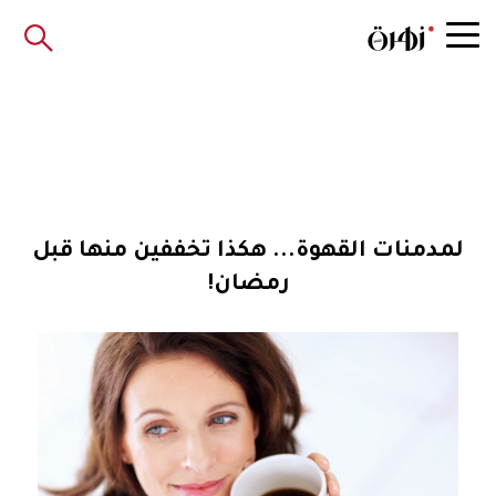
لمدمنات القهوة... هكذا تخففين منها قبل
رمضان!