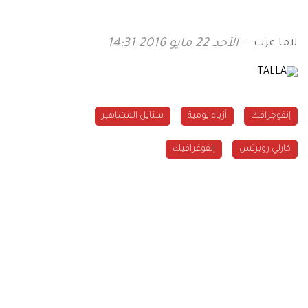
لاما عزت
الأحد 22 مايو 2016 14:31
إنفوجرافك
أزياء يومية
ستايل المشاهير
كارلي روبرتس
إنفوغرافيك