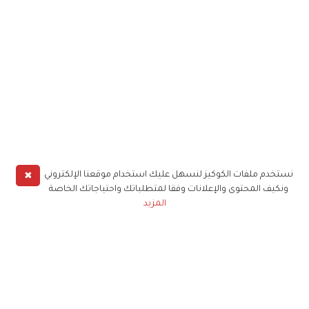
✖
نستخدم ملفات الكوكيز لنسهل عليك استخدام موقعنا الإلكتروني
ونكيف المحتوى والإعلانات وفقا لمتطلباتك واحتياجاتك الخاصة
المزيد
حملوا تطبيق
زهرة الخليج