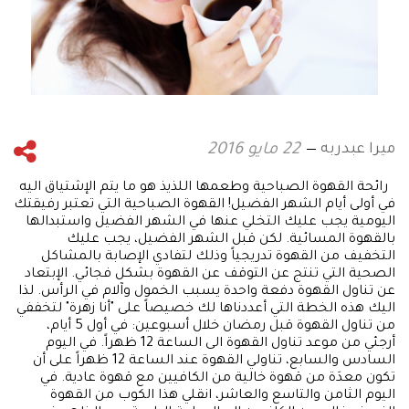
ميرا عبدربه
22 مايو 2016
رائحة القهوة الصباحية وطعمها اللذيذ هو ما يتم الإشتياق اليه
في أولى أيام الشهر الفضيل! القهوة الصباحية التي تعتبر رفيقتك
اليومية يجب عليك التخلي عنها في الشهر الفضيل واستبدالها
بالقهوة المسائية. لكن قبل الشهر الفضيل، يجب عليك
التخفيف من القهوة تدريجياً وذلك لتفادي الإصابة بالمشاكل
الصحية التي تنتج عن التوقف عن القهوة بشكل فجائي. الإبتعاد
عن تناول القهوة دفعة واحدة يسبب الخمول وآلام في الرأس. لذا
اليك هذه الخطة التي أعددناها لك خصيصاً على "أنا زهرة" لتخففي
من تناول القهوة قبل رمضان خلال أسبوعين: في أول 5 أيام،
أرجئي من موعد تناول القهوة الى الساعة 12 ظهراً. في اليوم
السادس والسابع، تناولي القهوة عند الساعة 12 ظهراً على أن
تكون معدَة من قهوة خالية من الكافيين مع قهوة عادية. في
اليوم الثامن والتاسع والعاشر، انقلي هذا الكوب من القهوة