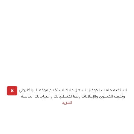
✖
نستخدم ملفات الكوكيز لنسهل عليك استخدام موقعنا الإلكتروني
ونكيف المحتوى والإعلانات وفقا لمتطلباتك واحتياجاتك الخاصة
المزيد
حملوا تطبيق