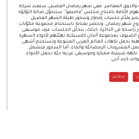
عربية والذوق المعاصر. ففي شهر رمضان الفضيل، ستعيد شركة
مفهوم الأناقة بافتتاح مجلس "ماميمو". ستتحوّل صالة اللؤلؤة
 مميز يقدّم جلسات إفطار وسحور طيلة الشهر الفضيل.
وح شهر رمضان. وتحضر بعناية باستخدام مجموعة مكوّنات
 راسخة في الذاكرة. كذلك، يتخلّل الجلسات عزف موسيقى
ّع الضيوف بمجموعة ألحان كلاسيكية تهيّئهم لأجواء السهرة
هية تحمل نكهات العالم العربي المتنوعة وتستخدم أشهى
ر: 220 د.إ للشخص، يشمل المشروبات الرمضانيّة والماء. أما السحور فتشمل
قائمة الطعام أطباقاً عربية وعالمية وأكثر من 25 نكهة شيشة ممتازة وموسيقى عربية حيّة تجعل الأجواء
ن
مطاعم