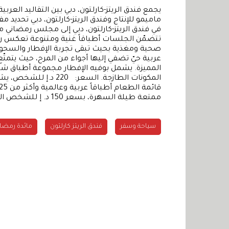
يجمع فندق الريتز-كارلتون، دبي بين التقاليد ال
ماميمو للإنتاج وفندق الريتز-كارلتون، دبي تحديد 
في فندق الريتز-كارلتون، دبي إلى مجلس رمضاني
تتضمّن الجلسات أطباقاً غنية ومتنوعة تعكس ر
صحية ومغذية بحيث تبقى تجربة الإفطار والسحور
عربية حيّ تضفي إليها أجواء من المرح، حيث يتمت
المميزة. يشمل بوفيه الإفطار مجموعة أطباق ش
المكونات الطازجة. السع
ممتعة طيلة السهرة، بسعر 150 د. إ للشخص الواحد كحد أدنى.
سياحة وسفر
فندق الريتز كارلتون
مائدة رمضا