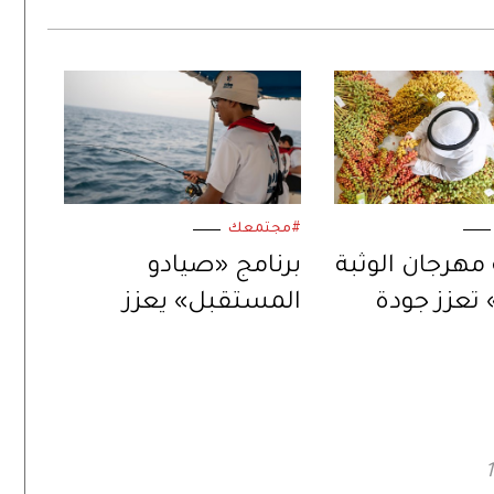
#مجتمعك
مهرجان الوثبة
برنامج «صيادو
تعزز جودة
المستقبل» يعزز
المحلي لثمار
ارتباط الأجيال الناشئة
بالموروث البحري
الإماراتي