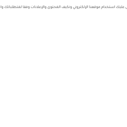
ليك استخدام موقعنا الإلكتروني ونكيف المحتوى والإعلانات وفقا لمتطلباتك وا
حملوا ت
ص
زهرة ال
ي
من نحن
تواصل معنا
سياسة ال