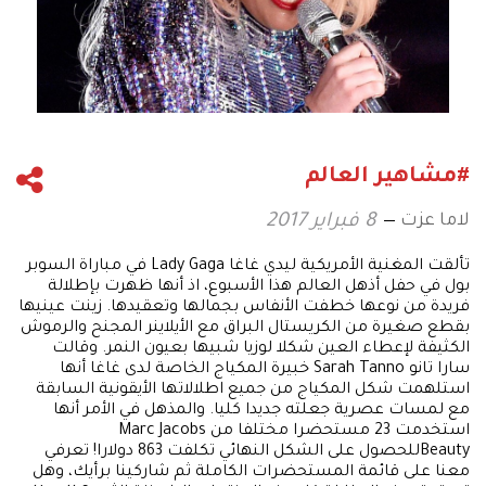
#مشاهير العالم
لاما عزت
8 فبراير 2017
تألقت المغنية الأمريكية ليدي غاغا Lady Gaga في مباراة السوبر
بول في حفل أذهل العالم هذا الأسبوع، اذ أنها ظهرت بإطلالة
فريدة من نوعها خطفت الأنفاس بجمالها وتعقيدها. زينت عينيها
بقطع صغيرة من الكريستال البراق مع الأيلاينر المجنح والرموش
الكثيفة لإعطاء العين شكلا لوزيا شبيها بعيون النمر. وقالت
سارا تانو Sarah Tanno خبيرة المكياج الخاصة لدى غاغا أنها
استلهمت شكل المكياج من جميع اطلالاتها الأيقونية السابقة
مع لمسات عصرية جعلته جديدا كليا. والمذهل في الأمر أنها
استخدمت 23 مستحضرا مختلفا من Marc Jacobs
Beautyللحصول على الشكل النهائي تكلفت 863 دولارا! تعرفي
معنا على قائمة المستحضرات الكاملة ثم شاركينا برأيك، وهل