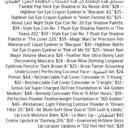
تستحق هذه الإطلالة كل هذه المنتجات الباهظة الثمن؟
العينان:
• Twinkle Pop Stick Eye Shadow in "Au Revoir 406," $28 •
Highliner Gel Eye Crayon Eyeliner in "Blacquer 42," $25 •
Highliner Gel Eye Crayon Eyeliner in "Violet Femme 82," $25 •
About Last Night Style Eye Con No. 20 Eye Shadow Palette,
$99 • Style Eye Con No. 7 Plush Eye Shadow Palette in "The
Tease 202," $59 • Style Eye Con No. 7 Plush Eye Shadow
Palette in "The Lover 220," $59 • Magic Marc’er Precision Pen
Waterproof Liquid Eyeliner in "Blacquer," $30 • Highliner Matte
Gel Eye Crayon Eyeliner in "Pink of Me 59," $25 • Velvet Noir
Major Volume Mascara, $26 • Feather Noir Ultra-Skinny Lash
Discovering Mascara, $24 • Brow Wow Defining Longwear
Eyebrow Pencil in "Dark Brown 8," $25 • Brow Tamer Grooming
Gel, $24
البشرة:
• Under(cover) Perfecting Coconut Face
Primer, $44 • Re(marc)able Full Cover Concealer in "3 Young,"
$32 • Re(marc)able Full Cover Concealer in "7 bright," $32 •
Genius Gel Super-Charged Oil-Free Foundation in "44 Golden
Medium," $48 • Remedy Concealer Pen in "6 After Hours," $39 •
Perfection Powder Featherweight Foundation in "360 Golden,"
$46 • #Instamarc Light Filtering Contour Powder in "Dream
Filter 20," $49 • Air Blush Soft Glow Duo in "500 Lush & Libido,"
$42
الشفتان:
• Lip Lock Moisture Balm, $24 • Le Marc Lip
Crème Lipstick in "Dashing 206," $30 • Enamored Hi-Shine Gloss
Lip Lacquer Lipgloss in "332 Hot Hot Hot," $28