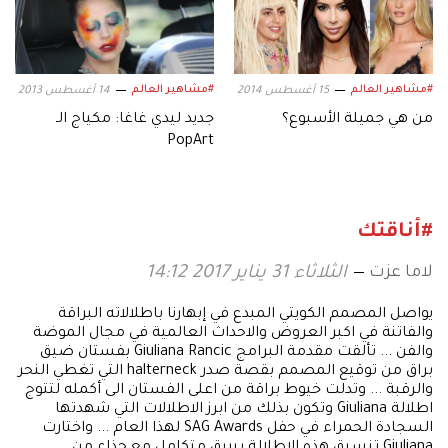
#مشاهير العالم
#مشاهير العالم
15 أغسطس 2014
14 أغسطس 2013
من هي جميلة الأسبوع؟
جديد ليدي غاغا: مكياج الـ
PopArt
#أناقتك
لاما عزت
الثلاثاء 31 يناير 2017 14:12
يواصل المصمم الكويتي المبدع في إبهارنا باطلالاته البراقة
والفاتنة في اكبر العروض والاحداث العالمية في مجال الموضة
والفن ... تألقت مقدمة البرامج Giuliana Rancic بفستان ضيق
براق من توقيع المصمم بقصة صدر halterneck التي تغطي النحر
والرقبة ... وتدلت خيوط براقة من اعلى الفستان الى أكمله لتتوج
اطلالة Giuliana وتكون بذلك من ابرز الاطلالات التي شهدتها
السجادة الحمراء في حفل SAG Awards لهذا العام ... واختارت
Giuliana تنسيق هذه الاطلالة ببريق متكامل مع حذاء من