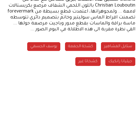
Christian Louboutin باللون اللحمي الشفاف مرصع بكريستالات
لامعة ... ولمجوهراتها، اعتمدت قطع بسيطة من forevermark
تضمنت اقراط الماس سوليتير وخاتم بتصميم دائري تتوسطه
ماسة براقة والماسات بقطع مدور وباجيت مرصعة حولها ...
القي نظرة مقربة الى هذه الاطلالة في البوم الصور ...
ستايل المشاهير
كشخة الجمعة
يوسف الجسمي
جيليانا رانكيك
كشخاتا غير