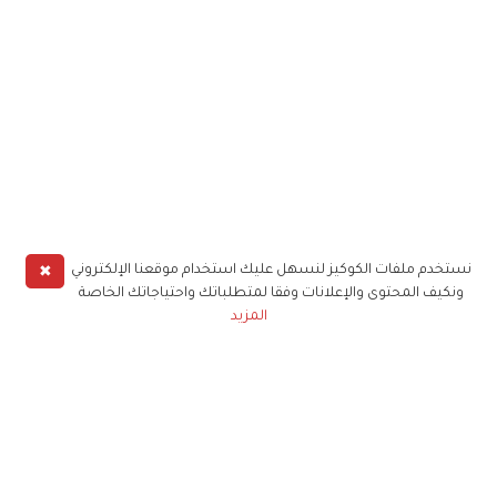
✖
نستخدم ملفات الكوكيز لنسهل عليك استخدام موقعنا الإلكتروني
ونكيف المحتوى والإعلانات وفقا لمتطلباتك واحتياجاتك الخاصة
المزيد
حملوا تطبيق
زهرة الخليج