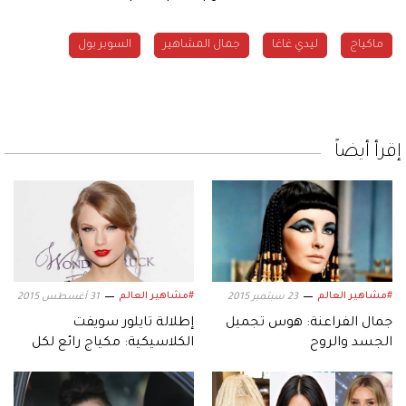
ماكياج
ليدي غاغا
جمال المشاهير
السوبر بول
إقرأ أيضاً
#مشاهير العالم
#مشاهير العالم
23 سبتمبر 2015
31 أغسطس 2015
جمال الفراعنة: هوس تجميل
إطلالة تايلور سويفت
الجسد والروح
الكلاسيكية: مكياج رائع لكل
المناسبات