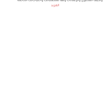
ونكيف المحتوى والإعلانات وفقا لمتطلباتك واحتياجاتك الخاصة
المزيد
حملوا تطبيق
زهرة الخليج
الاشتراك للحصول على ملخص أسبوعي على بريدك
الإلكتروني
لن تتم مشاركة بياناتكم الشخصية مع أي طرف ثالث