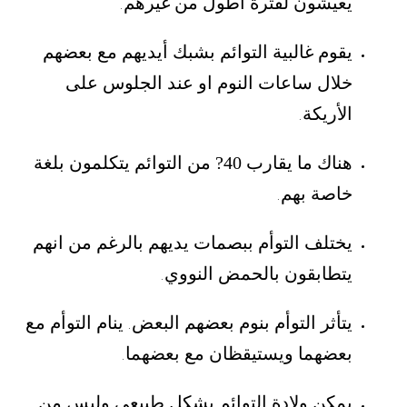
يعيشون لفترة أطول من غيرهم
.
يقوم غالبية التوائم بشبك أيديهم مع بعضهم
خلال ساعات النوم او عند الجلوس على
الأريكة
.
هناك ما يقارب 40? من التوائم يتكلمون بلغة
خاصة بهم
.
يختلف التوأم ببصمات يديهم بالرغم من انهم
يتطابقون بالحمض النووي
.
يتأثر التوأم بنوم بعضهم البعض
ينام التوأم مع
.
بعضهما ويستيقظان مع بعضهما
.
يمكن ولادة التوائم بشكل طبيعي وليس من