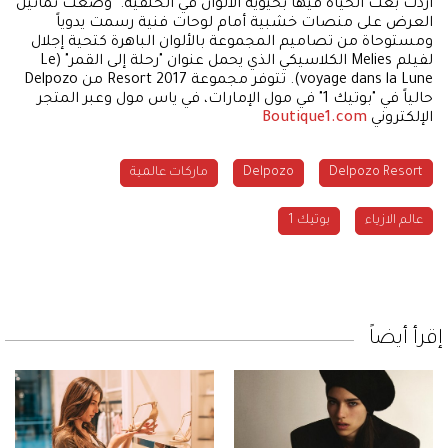
أردت بعث الحياة فيها بحيوية الألوان في الخلفية." وضعت تماثيل
العرض على منصات خشبية أمام لوحات فنية رسمت يدوياً
ومستوحاة من تصاميم المجموعة بالألوان الباهرة كتحية إجلال
لفيلم Melies الكلاسيكي الذي يحمل عنوان "رحلة إلى القمر" (Le
voyage dans la Lune). تتوفر مجموعة Resort 2017 من Delpozo
حالياً في "بوتيك 1" في مول الإمارات، في ياس مول وعبر المتجر
الإلكتروني
Boutique1.com
Delpozo Resort
Delpozo
ماركات عالمية
عالم الازياء
بوتيك 1
إقرأ أيضاً