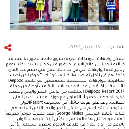
لاما عزت
19 فبراير 2017
تشكل واجهات البوتيكات تجربة تسوق خاصة تصور لنا مشاهد
خيالية تاخذنا الى عالم الازياء بمنظور فني مميز. يشيد الكثير بوقع
وتأثير هذه الواجهات التي في حد ذاتها عمل فني تستوقف المارة
وتجذبهم في تأمل تفاصيلها. كشف "بوتيك 1" موخرا عن أحدث
مفاهيمه للواجهات المخصصة للمصممين مع علامة Delpozo
للألبسة الراقية من مدينة مدريد الاسبانية مستوحاة من حملة
Delpozo Resort 2017 الملهمة من عالمي القمر والبحر. وُضعت
فكرة الواجهات حصرياً بالتعاون مع جوزف فونت، المدير الفني
للعلامة. وقد علّق فونت قائلاً: "في مجموعة Resortالأولى،
استوحيت التصاميم من عالمَي القمر والبحر اللذين استوحاهم
صانع الأفلام الفرنسي George Melies، فقد حضرتُ مؤخراً معرضاً
لأفلامه و جذبَتني هذه العناصر و لكنّني أردت مزجها بالألوان.
بالرغم من روح المرح في طباعة النجوم وتطريز السمك، إلاّ أنّني