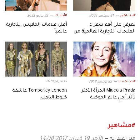
#مشاهير
#أناقتك
21 سبتمبر 2023
22 يونيو 2022
تعرفي على أهم سفراء
أغلى علامات الملابس التجارية
العلامات التجارية العالمية من
عالمياً
الشرق الأوسط
#مجتمعك
19 فبراير 2018
22 نوفمبر 2018
Miuccia Prada المرأة الأكثر
Temperley London عاشقة
تأثيراً في عالم الموضة
خيوط الذهب
#مشاهير
ميرا عبدربه
الأحد 19 فبراير 2017 14:08