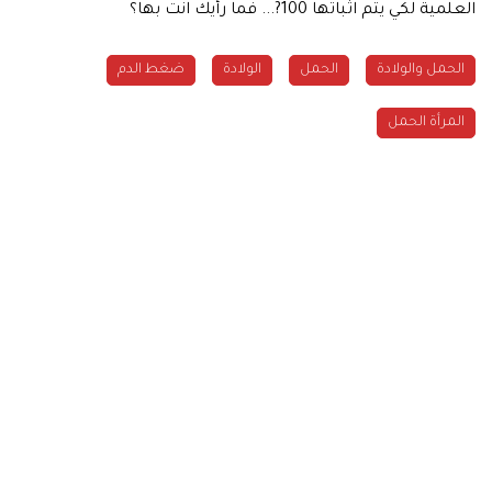
العلمية لكي يتم اثباتها 100?... فما رأيك انت بها؟
الحمل والولادة
الحمل
الولادة
ضغط الدم
المرأة الحمل