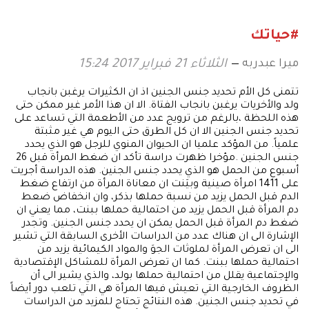
#حياتك
ميرا عبدربه
الثلاثاء 21 فبراير 2017 15:24
تتمنى كل الأم تحديد جنس الجنين اذ ان الكثيرات يرغبن بانجاب
ولد والأخريات يرغبن بانجاب الفتاة. الا ان هذا الأمر غير ممكن حتى
هذه اللحظة ،بالرغم من ترويج عدد من الأطعمة التي تساعد على
تحديد جنس الجنين الا ان كل الطرق حتى اليوم هي غير مثبتة
علمياً. من المؤكد علميا ان الحيوان المنوي للرجل هو الذي يحدد
جنس الجنين .مؤخرا ظهرت دراسة تأكد ان ضغط المرأة قبل 26
أسبوع من الحمل هو الذي يحدد جنس الجنين. هذه الدراسة أجريت
على 1411 امرأة صينية وبيَنت ان معاناة المرأة من ارتفاع ضغط
الدم قبل الحمل يزيد من نسبة حملها بذكر، وان انخفاض ضعط
دم المرأة قبل الحمل يزيد من احتمالية حملها ببنت، مما يعني ان
ضغط دم المرأة قبل الحمل يمكن ان يحدد جنس الجنين. وتجدر
الإشارة الى ان هناك عدد من الدراسات الأخرى السابقة التي تشير
الى ان تعرض المرأة لملوثات الجوَ والمواد الكيمائية يزيد من
احتمالية حملها ببنت. كما ان تعرض المرأة للمشاكل الإقتصادية
والإجتماعية يقلل من احتمالية حملها بولد، والذي يشير الى أن
الظروف الخارجية التي تعيش فيها المرأة هي التي تلعب دور أيضاً
في تحديد جنس الجنين. هذه النتائج تحتاج للمزيد من الدراسات