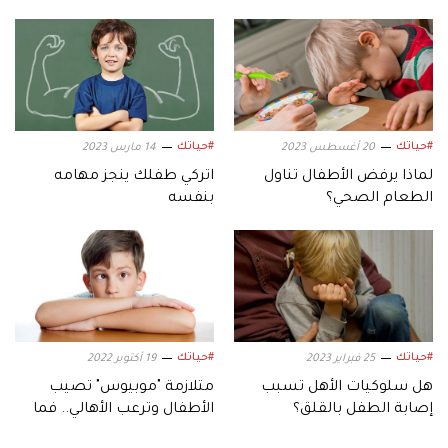
#حياتك
#حياتك
20 أغسطس 2023
14 مارس 2023
لماذا يرفض الأطفال تناول
اتركي طفلك ينجز مهامه
الطعام الصحي؟
بنفسه
#حياتك
#حياتك
25 فبراير 2023
19 أكتوبر 2022
هل سلوكيات الأهل تسبب
متلازمة "موبيوس" تصيب
إصابة الطفل بالقلق؟
الأطفال وترعب الأهالي.. فما
هي؟