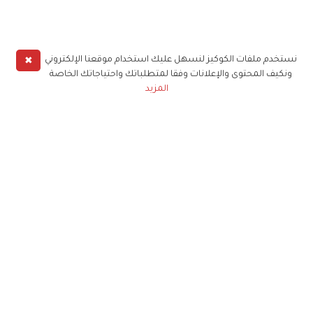
✖
نستخدم ملفات الكوكيز لنسهل عليك استخدام موقعنا الإلكتروني
ونكيف المحتوى والإعلانات وفقا لمتطلباتك واحتياجاتك الخاصة
المزيد
حملوا تطبيق
زهرة الخليج
الاشتراك للحصول على ملخص أسبوعي على بريدك