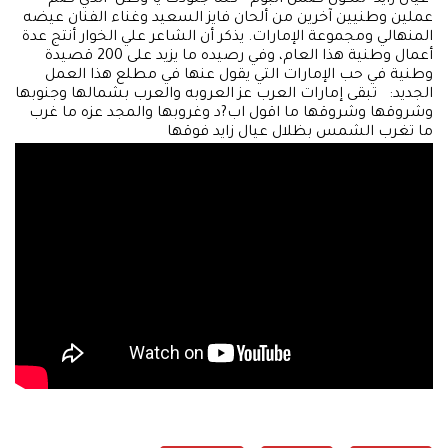
عملين وطنيين آخرين من ألحان فايز السعيد وغناء الفنان عيضه
المنهالي ومجموعة الإمارات. يذكر أن الشاعر علي الخوار أنتج عدة
أعمال وطنية هذا العام، وفي رصيده ما يزيد على 200 قصيدة
وطنية في حب الإمارات التي يقول عنها في مطلع هذا العمل
الجديد: تبقى إمارات العرب عز العروبه والعرب بشمالها وجنوبها
وشروقها وشروقها ما اقول اب?د وغروبها والمجد عزه ما غرب
ما تغرب الشمس بظلال عيال زايد فوقها