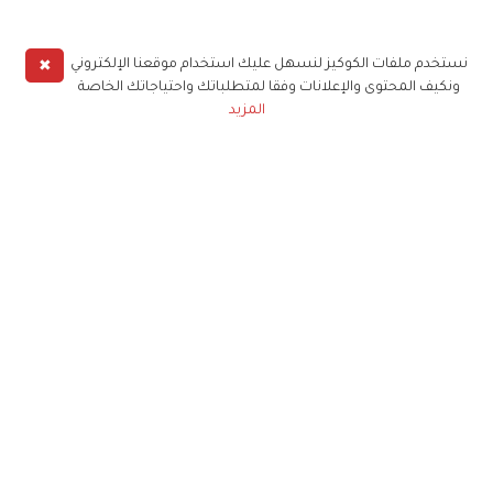
✖
نستخدم ملفات الكوكيز لنسهل عليك استخدام موقعنا الإلكتروني
ونكيف المحتوى والإعلانات وفقا لمتطلباتك واحتياجاتك الخاصة
المزيد
حملوا تطبيق
زهرة الخليج
الاشتراك للحصول على ملخص أسبوعي على بريدك
الإلكتروني