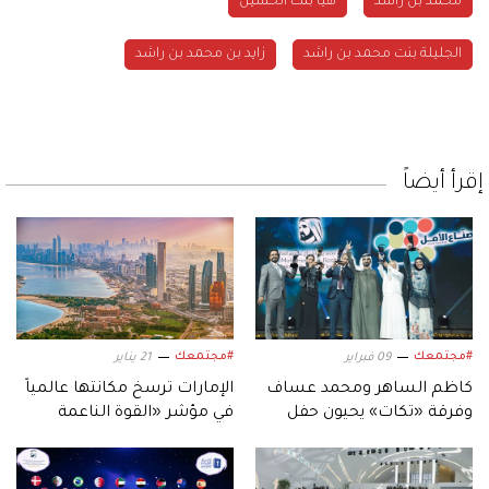
محمد بن راشد
هيا بنت الحسين
الجليلة بنت محمد بن راشد
زايد بن محمد بن راشد
إقرأ أيضاً
#مجتمعك
#مجتمعك
09 فبراير
21 يناير
كاظم الساهر ومحمد عساف
الإمارات ترسخ مكانتها عالمياً
وفرقة «تكات» يحيون حفل
في مؤشر «القوة الناعمة
«صناع الأمل 2026».. في هذا
2026»
التاريخ