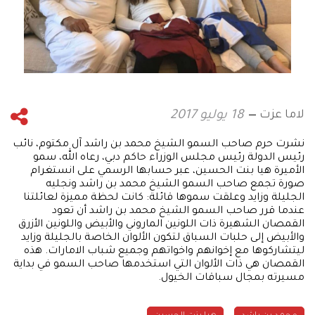
لاما عزت
18 يوليو 2017
نشرت حرم صاحب السمو الشيخ محمد بن راشد آل مكتوم، نائب
رئيس الدولة رئيس مجلس الوزراء حاكم دبي، رعاه الله، سمو
الأميرة هيا بنت الحسين، عبر حسابها الرسمي على انستغرام
صورة تجمع صاحب السمو الشيخ محمد بن راشد ونجليه
الجليلة وزايد وعلقت سموها قائلة: كانت لحظة مميزة لعائلتنا
عندما قرر صاحب السمو الشيخ محمد بن راشد أن تعود
القمصان الشهيرة ذات اللونين الماروني والأبيض واللونين الأزرق
والأبيض إلى حلبات السباق لتكون الألوان الخاصة بالجليلة وزايد
ليتشاركوها مع إخوانهم واخواتهم وجميع شباب الامارات. هذه
القمصان هي ذات الألوان التي استخدمها صاحب السمو في بداية
مسيرته بمجال سباقات الخيول.