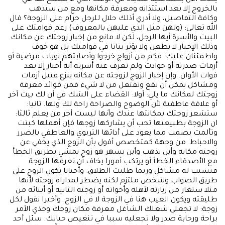
يحدث الآن بحساسية شديدة في الوقت الذي لا يسمح لها هي
بالخروج إلا بعد استئذانه ومعرفة مكانها ومع من ستذهب
وكافة التفاصيل، ولا أدري أذلك حلال للرجل حرام على الزوجة؟ قال
الله تعالى: (ولهن مثل الذي عليهن بالمعروف) رغم قوامتك على
البيت والأسرة أيها الرجل، لكن لا مانع من إخبار زوجتك عن مكانك
وذلك الإخبار لا يطعن ولا يؤثر بتاتا في قوامتك بل هو خوف
واطمئنان عليك. فكم من أزواج خرجوا وأصابتهم نوبات مرضية أو
أزمات صدرية أو حوادث ولم تعرف عنه أسرته أية أخبار إلا بعد
فوات الأوان. وإن إخبار الزوج لزوجته عن مكانه ينزع فتيل أزمات
ومشاكل يمكن أن تقع وتفتعل من لا شيء فمن فوائد معرفة
زوجتك لمكانك ما يلي: أولا: القضاء على الشك في أن لك بيت أخر
أو علاقة عاطفية لأن الوضوح والصراحة راحة لك ولها. ثانيا:
ستشعر زوجتك بمكانتها عندك وأنها ليست أخر من يعلم ثالثا:
ان الزوجة بطبيعتها تحب أن يشاركها زوجها فإن أهملها كبتت
وتألمت بصمت مما يعود على أدائها التربوي والعاطفي بالضرر
والاحباط. من وجهة كمتخصص أقول بأن الزوج الذي يخفي عن
زوجته مكانه وأين يذهب وأين يسهر هو زوج يمشي بطريق الخطأ
مع الأصدقاء الخطأ أو يرتكب أمورا يخاف أن تعرفها الزوجة
فتسبب له مشاكل وربما طلبت الطلاق. وأحيانا يكون الزوج على
طريق الصواب وشخص ملتزم لكنه يضطر لمداراة زوجته لأنها
مثلا ستغار من زيارته لأهله وأخواته أو زوجته الثانية أو أبنائه من
طليقته ويكون العيب هنا في الزوجة لا في الزوج. وأخيرا نقول لكل
زوجة: لا تجعلي شغلك الشاغل معرفة مكان زوجك وخذي الأمر
براحة ورحابة صدر ولا تجعليه سببا في تنغيص حياتك. سئل أحد