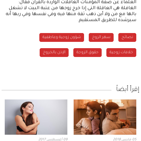
العلماء عن صفة المؤمنات الغافلات الواردة بالقرآن فقال:
الغافلة هي العاقلة التي إذا خرج زوجها من عتبة البيت لا تشغل
بالها مع من ولا أين ذهب ثقة منها فيه وفي نفسها وفي ربها أنه
سيرشده للطريق المستقيم.
نصائح
سهر الزوج
شؤون زوجية وعاطفية
خلافات زوجية
حقوق الزوجة
الإذن بالخروج
إقرأ أيضاً
05 مارس 2018
09 أغسطس 2017