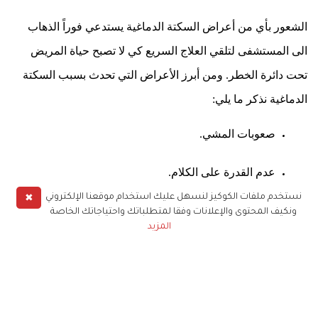
الشعور بأي من أعراض السكتة الدماغية يستدعي فوراً الذهاب
الى المستشفى لتلقي العلاج السريع كي لا تصبح حياة المريض
تحت دائرة الخطر
.
ومن أبرز الأعراض التي تحدث بسبب السكتة
الدماغية نذكر ما يلي
:
صعوبات المشي
.
عدم القدرة على الكلام
.
✖
نستخدم ملفات الكوكيز لنسهل عليك استخدام موقعنا الإلكتروني
الشعور بتخدير في جهة واحدة من الجسم
.
ونكيف المحتوى والإعلانات وفقا لمتطلباتك واحتياجاتك الخاصة
المزيد
الصداع الشديد.
هذه الأعراض التي تشير الى السكتة الدماغية يمكن ان تحصل