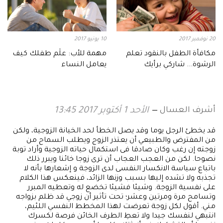
20 نوفمبر 2017
10 يونيو 2017
مكافأة الطفل بالنقود تعلم
مهمة للأب: علّم طفلك كيف
الرشوة... شاركي برأيك
يعامل النساء
أشرف العسال
الأحد 1 أكتوبر 2017 13:45
قد يخطئ الرجل يوما وقد يصل الخطأ لحد الخيانة الزوجية، ولكن
من المفترض والطبيعي أن يعتذر الزوج ويطلب السماح من
زوجته إن رغب وكان صادقا فى استكمال حياته الزوجية وأراد توبة
نصوحا. لكن من العجب العجاب أن ترى زوجا خائنا ويبرر ذلك
باتباع سياسة الانكسار النفسى لدى الزوجة و إشعارها بأنه لا
تجذبه ولا تشده إليها بسبب وزنها الزائد، فينعكس هذا الكلام
على نفسية الزوجة. وشيئا فشيئا تخضع له وتعطيه المبرر
وتسامح مرة ومرتين وعشر؛ تحت تأثير أن زوجي قد ظلم بزواجه
مني. أقول لكل زوجة تعرضت لهذا المخطط النفسي اللئيم،
انتبهي لنفسك جيدا ولا تعطِ الطرف الخائن فرصة لكسرك