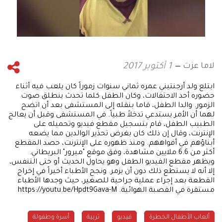
لاما عزت
1 أكتوبر 2017
ابتلع ولد أرجنتيني عمره ثماني سنوات زموراً كان يلعب فيه أثناء
حضوره أحد الاحتفالات، وكان الطفل كلما تحدث ينطلق صوت
الزمور. والدا الطفل، قاما بنقله إلى المستشفى بعد أن اتضح
لهما أن الأمر يستدعي تدخلاً طبياً. في المستشفى وقبل أن يعالج
الطبيب الطفل، قام بتسجيل مقطع فيديو وتحميله على
الإنترنت، وقال إن ذلك كان بغرض تحذير الوالدين مما يضعه
أبناؤهم في أفواههم. ومنذ ظهوره على الإنترنت، حصد المقطع
أكثر من 6.6 ملايين مشاهدة، وفق موقع "ميرور" البريطاني.
ويظهر مقطع الفيديو الطفل وهو يحاول الحديث أو حتى التنفس،
إلا أنه لا يستطع ذلك دون أن يزمر. ونجح الأطباء أخيراً في إخراج
القطعة بعد إجراء عملية جراحية للصغير، حيث وجدها الأطباء
مستقرة في القصبة الهوائية. https://youtu.be/Hpdt9Gava-M
ألعاب الأطفال الخطرة
فيديو
تربية
أسرة وطفولة