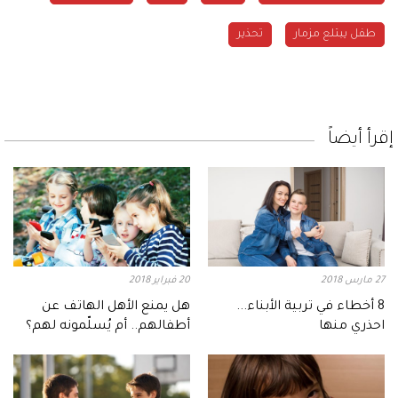
طفل يبتلع مزمار
تحذير
إقرأ أيضاً
27 مارس 2018
20 فبراير 2018
8 أخطاء في تربية الأبناء...
هل يمنع الأهل الهاتف عن
احذري منها
أطفالهم.. أم يُسلّمونه لهم؟