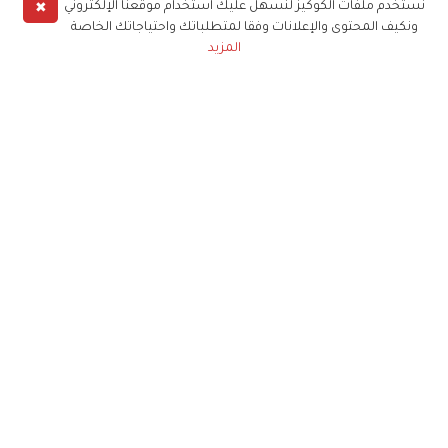
✖
نستخدم ملفات الكوكيز لنسهل عليك استخدام موقعنا الإلكتروني
ونكيف المحتوى والإعلانات وفقا لمتطلباتك واحتياجاتك الخاصة
المزيد
حملوا تطبيق
زهرة الخليج
الاشتراك للحصول على ملخص أسبوعي على بريدك
الإلكتروني