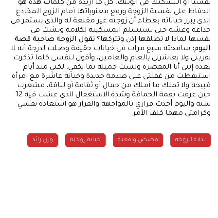
نفسيا أو التشكيك فى أنوثتك. كل ما أريده من كلمات هذه هو
الحفاظ على نفسية الزوجة ورفع معنوياتها أمام الزوج المخادع
الذي يبرر خياناته بغطاء أن زوجته غير مقنعة له والذى يستمر فى
خداعه وغشه حتى تستسلم المسكينة لكلامه وتشك فى
نفسها لماذا لا تطلقها إذن وتتركها؟
تقول الزوجة صاحبة قصة
اليوم:
سامحته سبع مرات فى خيانات حقيقة وصلت لدرجة أنه لا
يقربنى ولا يعاشرنى بالعام والعامين، وأقول لنفسى كلما تذكرت
بعده إننى أنا المقصرة ولست جميلة بما يكفي. لكني منذ أيام
استيقظت من غفلتى على صدمة جديدة وخيانة عاشرة مع امرأه
قبيحة ولا تملك ما أملك من جمال أو ثقافة أو لباقة، فشعرت
حين عرفت بقمة الحماقة وشدة الاستغفال الذي عشت فيه 12
سنة واليوم أخذت قراري بالمواجهة والقرار هو استعادة نفسي
وكرامتي مهما كلف الأمر.
بدانة الزوجة
قصص واقعية
خيانة زوجية
وزن زائد