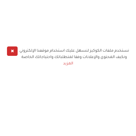
✖
نستخدم ملفات الكوكيز لنسهل عليك استخدام موقعنا الإلكتروني
ونكيف المحتوى والإعلانات وفقا لمتطلباتك واحتياجاتك الخاصة
المزيد
حملوا تطبيق
زهرة الخليج