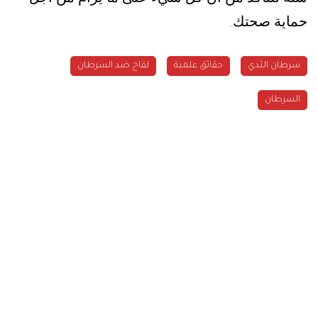
حماية صحتك
.
سرطان الثدي
حقائق علمية
لقاح ضد السرطان
السرطان