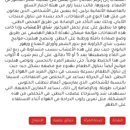
المصاب إلى إنزيم اللاكتاز، الذي يعمل على تفكيك سكر اللاكتوز في
الأمعاء. وبدورها، قالت بتينا زاور من هيئة اختبار السلع
بالعاصمة الألمانية برلين، إنه يتعين على الأشخاص، الذين يعانون
من مثل هذا النوع من الانتفاخات، الحد بشدة من تناول منتجات
الألبان، وذلك بعد التأكد من الإصابة عن طريق الفحص الطبي،
وهو ما ينطبق على عدم تحمل الفركتوز.
شاي الأعشاب
وإذا كانت
هذه الانتفاخات مؤلمة فيمكن تهدئة الجهاز الهضمي عن طريق
وضع ضمادة دافئة ورطبة على البطن. وتنصح هيلبرت-موليج
بشرب شاي الكراوية مع بذور الشمر وأوراق النعناع وزهور
البابونج؛ حيث يتم غلي هذه الأعشاب بنسب متساوية في ربع لتر
من الماء وتصفيتها بعد 5 أو 10 دقائق، على أن يتم شرب 4 أكواب
من هذا الخليط يومياً، حتى يشعر المرء بالتحسن. وتوصي هيلبرت
موليج أيضاً بتناول الطعام بهدوء مع مضغه بشكل جيد؛ حيث
إن تناول الطعام بسرعة يتسبب في دخول المزيد من الهواء إلى
البطن. كما أن الحركة تساعد في التخلص من الانتفاخات، لاسيما
بالنسبة للأشخاص، الذي يمارسون أعمالا تتطلب الجلوس
لفترات طويلة. وبالإضافة إلى ذلك، تساعد التمارين الخفيفة، التي
تستهدف شد واسترخاء عضلات البطن، في التخلص من هذه
المشكلة، مثل تمرين ركوب الدراجة في الهواء أثناء الاستلقاء
على الظهر.
النفخة
صحة المرأة
حقائق علمية
الإنتفاخ