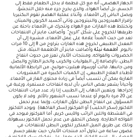
الجهاز الهضمي، أنه مع كل قطمة لا يدخل الطعام فقط إلى
الجسم، بل أيضاً الهواء، والذي يخرج جزء منه خلال التجشؤ،
ويصل الباقي إلى الأمعاء. وأثناء عملية الهضم تقوم البكتيريا
بإفراز الهيدروجين والنيتروجين وثاني أكسيد الكربون والميثان.
وتختلط هذه الغازات مع الهواء وتتحرك في الأمعاء باحثة عن
طريقها للخروج على شكل "الريح". وأضافت ماينز أن الانتفاخات
تعد من حيث المبدأ علامة على عمل الأمعاء، مشيرة إلى أن
المعدل الطبيعي لخروج هذه الغازات يتراوح من 8 إلى 10 مرات
باليوم.
أطعمة نيئة
وأضافت ماينز أن الأطعمة النيئة، مثل
الخضروات والفواكه، ومنتجات الألبان تعزز من حدوث انتفاخ
البطن، بالإضافة إلى البقوليات والكرنب والخبز الطازج والبصل.
ومن جانبها، قالت أورسولا هيلبرت-موليج، من الرابطة الألمانية
لأطباء العلاج الطبيعي، إن الكميات الكبيرة من المشروبات
الغازية يمكن أن تتسبب أيضاً في زيادة محتوى الغاز في الأمعاء.
وأحياناً يشعر بعض الناس بأن لديه انتفاخات مستمرة، ورغبة في
إخراجها. ويتعين الذهاب إلى الطبيب إذا زاد عدد مرات الانتفاخات
عن 20 مرة باليوم أو عندما تسبب الشعور بالألم. وقد لا يكون
المسؤول عن انتفاخ البطن تكوّن الغازات، وإنما عدم تحمل
اللاكتوز (سكر الحليب) أو الفركتوز (سكر الفاكهة). ويوجد اللاكتوز
في القشطة واللبن الرائب والآيس كريم، أما الفركتوز فيوجد في
الفواكه الطازجة. ويمكن التحقق من عدم تحمل اللاكتوز بسهولة،
وذلك عن طريق الميل المتكرر لتكوين البطن للانتفاخات في
غضون ساعة من تناول أحد منتجات الألبان؛ حيث يفتقر جسم