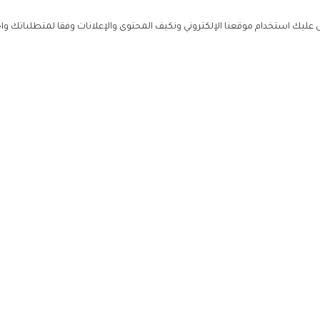
ليك استخدام موقعنا الإلكتروني ونكيف المحتوى والإعلانات وفقا لمتطلباتك وا
حملوا ت
ص
زهرة ال
ي
من نحن
تواصل معنا
سياسة ال