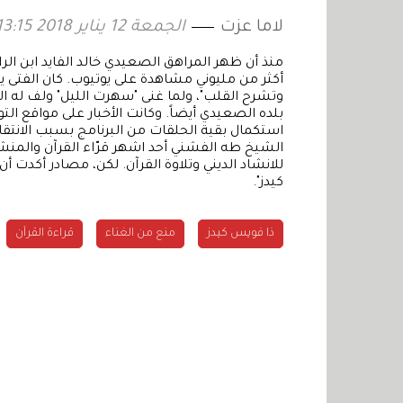
لاما عزت
الجمعة 12 يناير 2018 13:15
منذ أن ظهر المراهق الصعيدي خالد الفايد ابن ال
أكثر من مليوني مشاهدة على يوتيوب. كان الفتى ي
وتشرح القلب"، ولما غنى "سهرت الليل" ولف له ا
بلده الصعيدي أيضاً. وكانت الأخبار على مواقع ال
استكمال بقية الحلقات من البرنامج بسبب الانتقا
الشيخ طه الفشني أحد اشهر قرّاء القرآن والمنشد
للانشاد الديني وتلاوة القرآن. لكن، مصادر أكدت
كيدز".
ذا فويس كيدز
منع من الغناء
قراءة القرآن