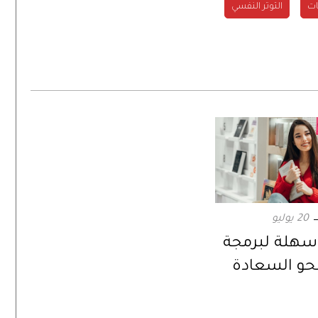
ات
التوتر النفسي
20 يوليو
سهلة لبرمجة
نحو السعادة