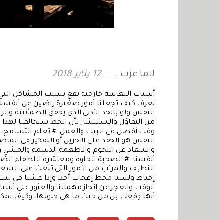
لاما عزت
12 يناير 2018
أسباب التعاسة خارجية تقع بسبب المشاكل التي 
نعرف كيف تجعلنا أمور صغيرة راضين عن أنفسنا.
النفس ولو بالحد الأدنى الذي يحقق الطمأنينة والر
من التفاؤل والاستبشار بأن الحظ سيحالفنا لهذا ا
وقت أفضل في البيت والعمل. # تعلم التسامح، فأك
النفس هو الحقد على الآخرين أو التفكير في الم
والابتعاد عن اللحوم والأطعمة الدسمة والمشي وا
أنفسنا. # الصحبة الحلوة ومعاشرة اللطفاء الضحو
النظيف والمرتب من الأمور التي تبعث على السعادة
إحباط ولسنا محط إعجاب أحد، وإذا عشنا في بيت 
الوقت والعجز عن إنجاز مهماتنا والعثور على أشي
أنها وقعت بل من حيث ما هي حلولها، وكيف يمكن