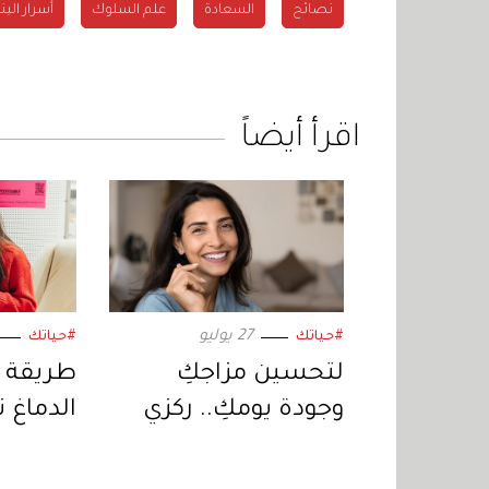
نصائح
السعادة
علم السلوك
أسرار البن
اقرأ أيضاً
27 يوليو
#حياتك
#حياتك
لتحسين مزاجكِ
طريقة 
وجودة يومكِ.. ركزي
الدماغ 
على هذه الأنشطة
وقللي من غيرها