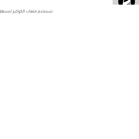
نستخدم ملفات الكوكيز لنسهل ع
الاشتراك للحصول على ملخ
أسبوعي على بريدك الإلكتروني
الرئيسية
مشاهير
أناقتك
لن تتم مشاركة بياناتكم الشخصية مع أ
جمالك
طرف ثالث
مجتمعك
حياتك
منزلك
حقوق الطبع والنشر زهرة الخليج 2022. جميع الحقوق محفوظة
مطبخك