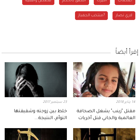
اغتصاب
أميركا
النطق بالحكم
قصص واقعية
لاري نصار
?منتخب الجمباز
إقرأ أيضاً
14 يناير 2018
23 سبتمبر 2017
مقتل "زينب" يشغل الصحافة
خلط بين زوجته وشقيقتها
العالمية والجاني قتل أخريات
التوأم، النتيجة...