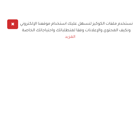
✖
نستخدم ملفات الكوكيز لنسهل عليك استخدام موقعنا الإلكتروني
ونكيف المحتوى والإعلانات وفقا لمتطلباتك واحتياجاتك الخاصة
المزيد
حملوا تطبيق
زهرة الخليج
الاشتراك للحصول على ملخص أسبوعي على بريدك