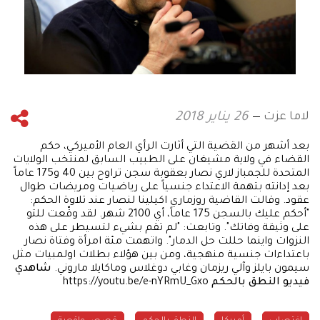
لاما عزت
26 يناير 2018
بعد أشهر من القضية التي أثارت الرأي العام الأميركي، حكم
القضاء في ولاية مشيغان على الطبيب السابق لمنتخب الولايات
المتحدة للجمباز لاري نصار بعقوبة سجن تراوح بين 40 و175 عاماً
بعد إدانته بتهمة الاعتداء جنسياً على رياضيات ومريضات طوال
عقود. وقالت القاضية روزماري اكيلينا لنصار عند تلاوة الحكم:
"أحكم عليك بالسجن 175 عاماً، أي 2100 شهر. لقد وقّعت للتو
على وثيقة وفاتك". وتابعت: "لم تقم بشيء لتسيطر على هذه
النزوات واينما حللت حل الدمار". واتهمت مئة امرأة وفتاة نصار
باعتداءات جنسية منهجية، ومن بين هؤلاء بطلات اولمبيات مثل
سيمون بايلز وآلي ريزمان وغابي دوغلاس وماكايلا ماروني.
شاهدي
فيديو النطق بالحكم
https://youtu.be/e-nYRmU_Gxo