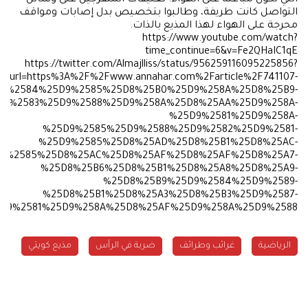
التواصل كانت طريفة، وطالبوا بتخصيص بدل إصابات ومواقف
محرجة على الهواء لهذا المذيع بالذات.
https://www.youtube.com/watch?
time_continue=6&v=Fe2QHaIC1qE
https://twitter.com/Almajlliss/status/956259116095225856?
ef_url=https%3A%2F%2Fwww.annahar.com%2Farticle%2F741107-
9%2584%25D9%2585%25D8%25B0%25D9%258A%25D8%25B9-
D9%2583%25D9%2588%25D9%258A%25D8%25AA%25D9%258A-
%25D9%2581%25D9%258A-
%25D9%2585%25D9%2588%25D9%2582%25D9%2581-
%25D9%2585%25D8%25AD%25D8%25B1%25D8%25AC-
9%2585%25D8%25AC%25D8%25AF%25D8%25AF%25D8%25A7-
%25D8%25B6%25D8%25B1%25D8%25A8%25D8%25A9-
%25D8%25B9%25D9%2584%25D9%2589-
%25D8%25B1%25D8%25A3%25D8%25B3%25D9%2587-
D9%2581%25D9%258A%25D8%25AF%25D9%258A%25D9%2588
الرياضية
غرائب وطرائف
ضربة في الرأس
مذيع كويتي