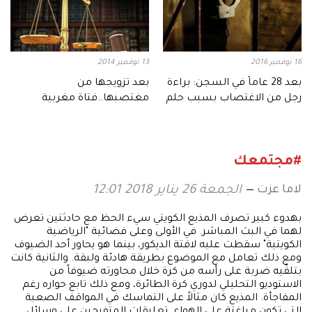
16 نوفمبر 2016
13 نوفمبر 2014
بعد 28 عاماً في السجن: براءة
بعد تزويجها من
رجل من الاغتصاب بسبب حلم
مغتصبها..فتاة مغربية
تتعرض للتشويه
#مجتمعك
لاما عزت
الجمعة 26 يناير 2018 12:01
بهدوء كبير تصرف المذيع الكويتي سيء الحظ مع حادثتين تعرض
لهما في البث المباشر. في الأولى وعلى فضائية "الرياضية
الكويتية" سقطت عليه لافتة الديكور، بينما هو يحاور أحد الضيوف
ومع ذلك تعامل مع الموضوع بطريقة هادئة ولبقة. والثانية كانت
بتلقّيه ضربة على رأسه من كرة خلال محاورته ضيوفاً من
الاستوديو التحليلي لدوري كرة الطائرة، ومع ذلك تابع حواره رغم
المفاجأة. المذيع كان مثالاً على التماسك في المواقف الصعبة
التي تكون مباغتة على الهواء. تعليقات المتفرجين على وسائل