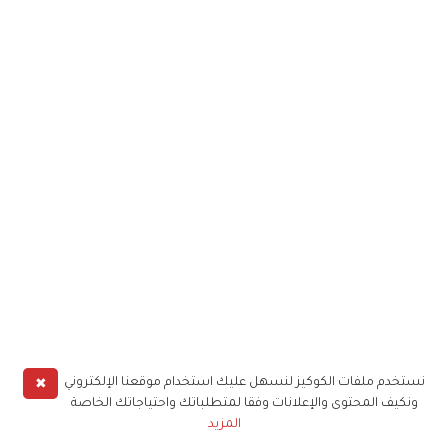
✖
نستخدم ملفات الكوكيز لنسهل عليك استخدام موقعنا الإلكتروني
ونكيف المحتوى والإعلانات وفقا لمتطلباتك واحتياجاتك الخاصة
المزيد