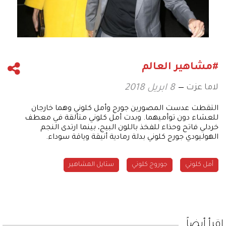
#مشاهير العالم
لاما عزت
8 ابريل 2018
التقطت عدست المصورين جورج وأمل كلوني وهما خارجان
للعشاء دون توأميهما. وبدت أمل كلوني متألقة في معطف
خردلي فاتح وحذاء للفخذ باللون البيج، بينما ارتدى النجم
الهوليودي جورج كلوني بدلة رمادية أنيقة وياقة سوداء.
أمل كلوني
جوروج كلوني
ستايل المشاهير
إقرأ أيضاً