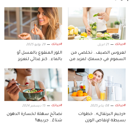
#حياتك
#حياتك
21 ابريل
29 يوليو 2025
لعروس الصيف.. تخلصي من
اللوز المنقوع بالعسل أو
السموم في جسمكِ لمزيد من
بالماء.. كنز غذائي لتعزيز
الحيوية
صحتك وجمالك
#حياتك
#حياتك
08 يناير 2025
15 ديسمبر 2024
«رجيم البرتقال».. خطوات
نصائح سهلة لخسارة الدهون
بسيطة لإنقاص الوزن
شتاءً.. جربيها!