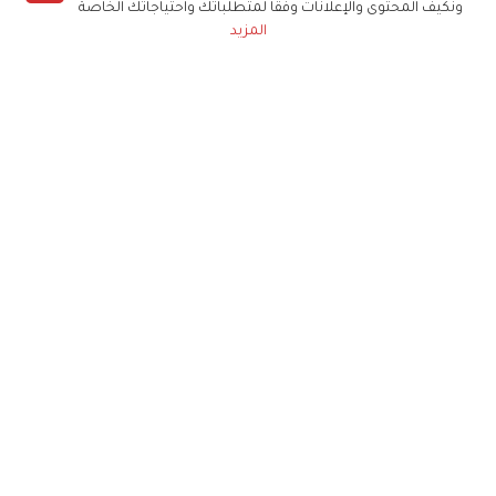
ونكيف المحتوى والإعلانات وفقا لمتطلباتك واحتياجاتك الخاصة
المزيد
حملوا تطبيق
زهرة الخليج
الاشتراك للحصول على ملخص أسبوعي على بريدك
الإلكتروني