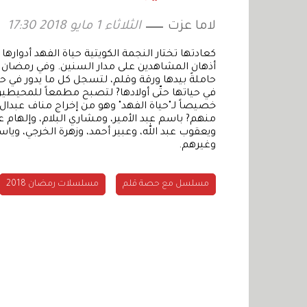
لاما عزت
الثلاثاء 1 مايو 2018 17:30
كعادتها تختار النجمة الكويتية حياة الفهد أدوا
أذهان المشاهدين على مدار السنين. وفي رمضان ال
حاملةً بيدها ورقة وقلم، لتسجل كل ما يدور في حي
في حياتها حتّى أولادها? لتصبح مطمعاً للمحيط
خصيصاً لـ"حياة الفهد" وهو من إخراج مناف عبدال
منهم? باسم عبد الأمير، ومشاري البلام، وإلهام ع
ويعقوب عبد الله، وعبير أحمد، وزهرة الخرجي، ويا
وغيرهم.
مسلسل مع حصة قلم
مسلسلات رمضان 2018
#مشاهير