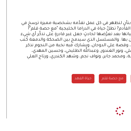
رها بتأنٍ لتظهر في كل عمل تقدّمه بشخصية مميزة ترسخ في
قادم? تطلّ حياة في الدراما الخليجية "مع حصة قلم"?
اتها بعد تعرّضها لحادثٍ جعل غير قادرةٍ على تذكّر أي شيء
ين بها. والمسلسل الذي سيدمج بين الضحكة والدمعة كُتب
، وقصة علي الدوحان، ويشارك فيه نخبة من النجوم نذكر
لي، ونور الغندور، وعبدالله الطليحي، وحسين المهدي،
سة، ومحمد جابر، ونواف نجم، وشهد الكندري، ورتاج العلي
مع حصة قلم
حياة الفهد