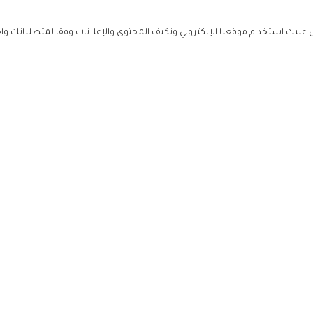
ليك استخدام موقعنا الإلكتروني ونكيف المحتوى والإعلانات وفقا لمتطلباتك وا
حملوا ت
ص
زهرة ال
ي
من نحن
تواصل معنا
سياسة ال