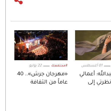
01 أغسطس
22 يوليو
#مجتمعك
دالله: أعمالي
«مهرجان جرش».. 40
ظرتي إلى
عاماً من الثقافة
لعالم
والفنون بإرث يمتد
وأجيال تلتقي