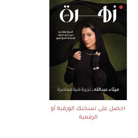
احصل على نسختك الورقية أو
الرقمية