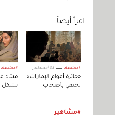
اقرأ أيضاً
05 أغسطس
#مجتمعك
#مجتمعك
«جائزة أعوام الإمارات»
ميثاء عب
تحتفي بأصحاب
تشكل ن
العمل الجماعي
نفسي وا
المستدام
#مشاهير