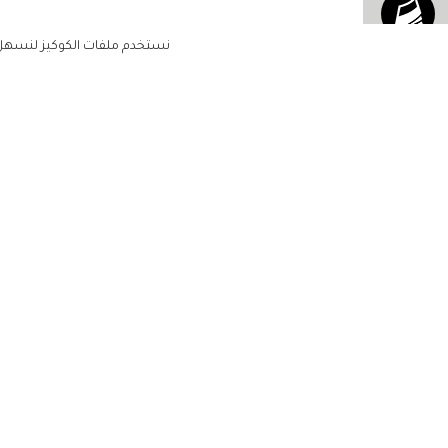
نستخدم ملفات الكوكيز لنسهل ع
الاشتراك للحصول على ملخ
أسبوعي على بريدك الإلكتروني
الرئيسية
مشاهير
أناقتك
لن تتم مشاركة بياناتكم الشخصية مع أ
جمالك
طرف ثالث
مجتمعك
حياتك
منزلك
حقوق الطبع والنشر زهرة الخليج 2022. جميع الحقوق محفوظة
مطبخك