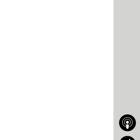
لاما عزت
الثلاثاء 1 مايو 2018 16:18
بعد انتشار عدد من الفيديوهات من عقد قران ال
مشاعل على حسابها في سناب شات لتوضح حقيقة
والدموع تنهمر من عينيها? السماح من أهلها مشير
بنشر الفيديوهات بعفوية من شدّة فرحتهما? وأنهم
الفيديوهات التي انتشرت تعكس عفويتنا وأعدكم أننا
يسامحونا".
مشاعل الشحي وأحمد خميس
أحمد خميس