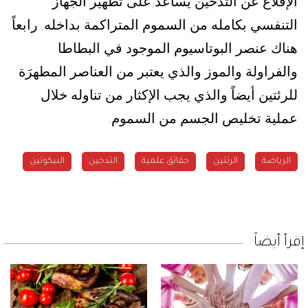
الإقلاع عن التدخين يساعد على تطهير الجهاز
التنفسي بكامله من السموم المتراكمة بداخله
رابعاً
.
هناك عنصر البوتاسيوم الموجود في البطاطا
والفراولة والموز والذي يعتبر من العناصر المطهرَة
للرئتين أيضاً والذي يجب الإكثار من تناوله خلال
عملية تخليص الجسم من السموم
.
الرياضة
الرئتين
حقائق علمية
التدخين
النيكوتين
إقرأ أيضاً