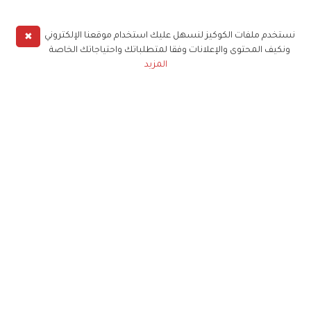
✖
نستخدم ملفات الكوكيز لنسهل عليك استخدام موقعنا الإلكتروني
ونكيف المحتوى والإعلانات وفقا لمتطلباتك واحتياجاتك الخاصة
المزيد
حملوا تطبيق
زهرة الخليج
الاشتراك للحصول على ملخص أسبوعي على بريدك
الإلكتروني