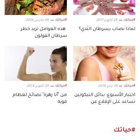
#حياتك
#حياتك
26 أكتوبر 2017
06 مارس 2016
لماذا نصاب بسرطان الثدي؟
هذه العوامل تزيد خطر
سرطان القولون
#حياتك
#حياتك
19 يناير 2016
20 أكتوبر 2014
اختبار الأسبوع: بدائل النيكوتين
من "أنا زهرة" نصائح لعظام
تساعد على الإقلاع عن
قوية
التدخين؟
#حياتك