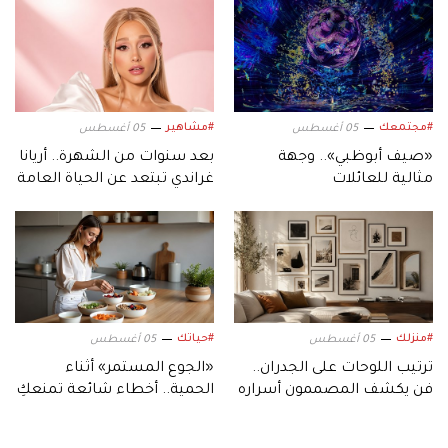
#مجتمعك
#مشاهير
05 أغسطس
05 أغسطس
«صيف أبوظبي».. وجهة
بعد سنوات من الشهرة.. أريانا
مثالية للعائلات
غراندي تبتعد عن الحياة العامة
وتكشف السبب
#منزلك
#حياتك
05 أغسطس
05 أغسطس
ترتيب اللوحات على الجدران..
«الجوع المستمر» أثناء
فن يكشف المصممون أسراره
الحمية.. أخطاء شائعة تمنعكِ
من تحقيق أهدافكِ