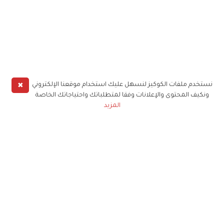
✖
نستخدم ملفات الكوكيز لنسهل عليك استخدام موقعنا الإلكتروني
ونكيف المحتوى والإعلانات وفقا لمتطلباتك واحتياجاتك الخاصة
المزيد
حملوا تطبيق
زهرة الخليج