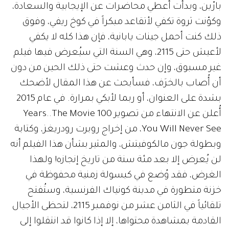
بارّين، وبدأت أعطي محاضرات عن الإيجابية والسعادة،
وكوّنت ثروة تكفي لأتقاعد مبكراً في كوخ ريفي، وفوق
ذلك كنت أحمل جينات يابانية، فإن هذا كله لا يكفي
لأعيش حتى 2115، وهي السنة التي سيُعرض فيها فيلم
غير مسبوق، وإن حدث وعشت حتى ذلك الحين من دون
أن أُصاب بالخرَف، فسأبحث عن هذا المقال لأضحك
بشدة على العنوان، أو ربما لأبكي بمرارة. في عام 2015
أُعلن عن الانتهاء من تصوير 100 Years..The Movie
You Will Never See، من إخراج روبرت رودريغز، وكتابة
وبطولة جون مالكوفيتش، والمثير بشأن هذا الفيلم أنه
لن يُعرض إلا بعد مئة سنة من تاريخ إنجازه! ولهذا
الغرض، فقد وُضع في كبسولة زمنية محفوظة في
خزنة متطورة في مدينة كونياك الفرنسية، وستُفتح
تلقائياً في الثامن عشر من نوفمبر 2115، لتحظى الأجيال
القادمة بمشاهدة محتواها، إلا إذا كانوا قد انتقلوا إلى