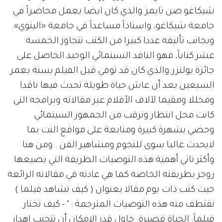
شيكاغو صن تايمز والذي كان ايضا يعمل محاضراً في
جامعة شيكاغو، واستاذاً مساعداً في جامعة «الينوي».
وبجانب تأليفه عددا كبيرا من الكتب تتجاوز الخمسة
عشر كتاباً، فهو الناقد السينمائي الوحيد الحاصل على
جائزة بولتزر.والذي كان قد توفي قبل الفيلم بسنة بعمر
السبعين بعد أن عاش حياة طويلة تحدث فيها ناقدا
ومحللا ومقيما لآلاف الأفلام عبر مقالاته وبرامجه التي
كانت محل انتظار وترقب من الجمهور السينمائي
وحضي بشهرة كبيرة ومتابعة على مواقع النت بما
لايحدث غالبا سوى للنجوم ومشاهير الفن . ومن هنا
وأكثر تاتي أهمية هذه التوصيات الطريفة التي يصيغها
روجر بطريقته الخاصة كما هي عادته في مقالاته الرائعة
حيث كتب ذات يوم مقالا بعنوان ( كيف تشاهد فيلما )
نقتطف منه هذه التوصيات المترجمة : " - كيف تختار
فيلماً: الحياة قصيرة. حاول قدر الامكان أن تتجنب إهدار