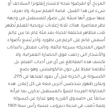
المريخ، أو انقرضوا نتيجة لانتشار إنفلونزا السلاحف أو
شيء من هذا القبيل. قصة الفيلم سرية، ولا نعرف
عنها سوى أنها مبنيّة على تصوّر للمستقبل من وجهة
نظر معاصرة. هناك ثلاثة إعلانات ترويجية للفيلم تُظهر
ثلاث مظاهر مختلفة للحياة بعد مئة عام، ما بين عالم
أسمنتي قاتم على الرغم من تطوره، وآخر يُشع بأضواء
النيون المتحركة بسرعة فائقة، وثالث مغطى بالنباتات
والأشجار التي زحفت فوق الحضارة العمرانية، ولا
تكشف هذه المقاطع عن أي من أحداث الفيلم، بل
تُطلعنا فقط على جون مالكوفيتش، وهو يضع
الكبسولة في الخزنة قبل أن يعود لفتحها في 2115،
ويتكرر ظهور شخصين آخرين معه في كل إعلان. هذه
المحاولة الفريدة للتنبؤ بالمستقبل تذكرني بما قرأته
سابقاً عن «صندوق القرن» وهو عبارة عن كبسولة
زمنية دُفنت في مدينة ديترويت عشية رأس سنة 1901