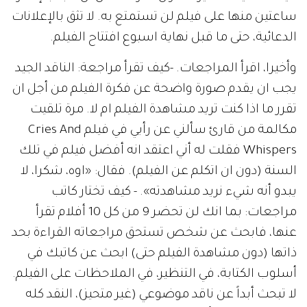
ساعتين منها على فيلم لن تستمتع به. لا تثق بالإعلانات
الدعائية، حتى ما قبل نهاية اسبوع افتتاح الفيلم.
وأخيرا، اقرأ المراجعات. -كيف تقرأ مراجعة: الناقد الجيد
يجب ان يقدم صورة واضحة عن فكرة الفيلم من أجل ان
تقرر ما اذا كنت تريد مشاهدة الفيلم ام لا. مرة تلقيت
مكالمة من قارئ سألني عن رأيي في فيلم Cries And
Whispers فقلت له أني اعتقد انه أفضل فيلم في تلك
السنة (دون ان اتكلم عن الفيلم). فقال: «اوه، شكرا، لا
يبدو أنه شيء نريد مشاهدته». - كيف تختار كاتب
مراجعات: بما انك لن تحضر 9 من كل 10 أفلام تقرأ
عنها، فابحث عن شخص تستحق مراجعاته القراءة بحد
ذاتها (دون مشاهدة الفيلم حتى) ابحث عن كاتبك في
أسلوب الكتابة، في التنظير، في الملاحظات على الفيلم.
لا تبحث أبداً عن ناقد موضوعي (غير متحيز)، النقد كله