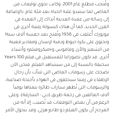
وفُتحت مطلع عام 2001، وكانت تحوي توقعات من
الماضي لما ستبدو عليه الحياة بعد مئة عام، بالإضافة
إلى رسالة من عمدة المدينة آنذاك إلى العمدة في
القرن الجديد، كما أن هناك كبسولة زمنية أخرى في
نيويورك أُغلقت في 1938 وتُفتح بعد خمسة آلاف سنة!
وتحتوي على بكرة خيوط ودمية لإنسان ومقادير معينة
من الشعير والأرز، وقاموس و«ميكروفيلم» وأشياء
أخرى. قد تكون تصوراتنا للمستقبل في فيلم 100 Years
سخيفة بالنسبة إلى من سيشاهد الفيلم، فنحن الآن
نضحك على رسومات الماضي التي تنبأت بأن رجال
الإطفاء في زمننا سيحلقون في الهواء بأجنحة صناعية،
والرسومات التي تُظهر سيارات طائرة يتمناها يومياً
آلاف العالقين في زحمة طريق (دبي - الشارقة)، وعلى
الرغم من أن بعض التوقعات قد تُصيب، إلا أنه من
المرجح أن يكون الفيلم ذو طابع هزلي، وقد يتحول الأمر