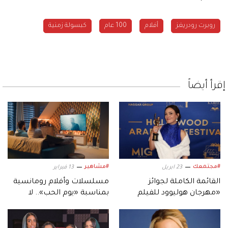
روبرت رودريغز
أفلام
100 عام
كبسولة زمنية
إقرأ أيضاً
#مجتمعك
#مشاهير
23 ابريل
13 فبراير
القائمة الكاملة لجوائز
مسلسلات وأفلام رومانسية
«مهرجان هوليوود للفيلم
بمناسبة «يوم الحب».. لا
العربي».. في دورته الخامسة
يفوتك مشاهدتها