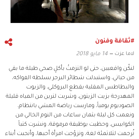
#ثقافة وفنون
لاما عزت
14 مايو 2018
لنكُن واقعيين، حتى لو التزمتُ بأكلٍ صحي طيلة ما بقي
من حياتي، واستبدلت شطائر البرجر بسلطة الفواكه،
والبطاطس المقلية بقطع البروكلي، والزيوت
المهدرجة بزيت الزيتون، وشربت لترين من المياه قليلة
الصوديوم يومياً، ومارست رياضة المشي بانتظام،
ونعمت كل ليلة بثمان ساعات من النوم الخالي من
الكوابيس، وحظيت بوظيفة مرموقة، ونشرت كتباً
تُرجمت لثلاثمئة لغة، وتزوّجت امرأة أحبها، وأنجبت أبناء