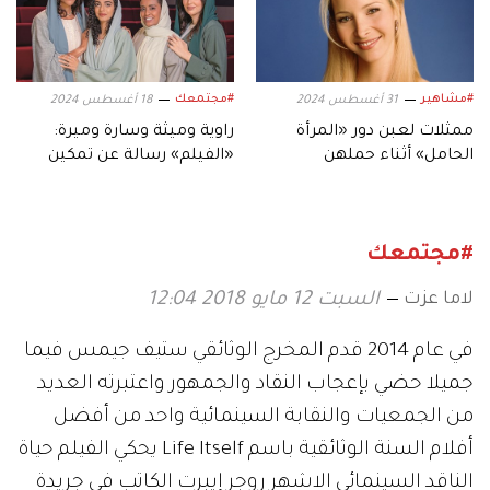
#مشاهير
#مجتمعك
31 أغسطس 2024
18 أغسطس 2024
ممثلات لعبن دور «المرأة
راوية وميثة وسارة وميرة:
الحامل» أثناء حملهن
«الفيلم» رسالة عن تمكين
الحقيقي.. تعرفي عليهن
المرأة ودورها المجتمعي
#مجتمعك
لاما عزت
السبت 12 مايو 2018 12:04
في عام 2014 قدم المخرج الوثائقي ستيف جيمس فيما
جميلا حضي بإعجاب النقاد والجمهور واعتبرته العديد
من الجمعيات والنقابة السينمائية واحد من أفضل
أفلام السنة الوثائقية باسم Life Itself يحكي الفيلم حياة
الناقد السينمائي الاشهر روجر إيبرت الكاتب في جريدة