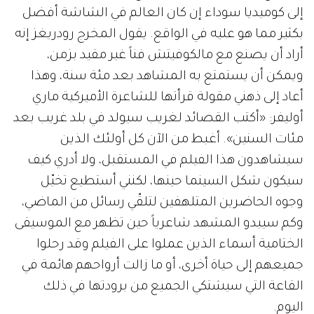
إلى كوميديا سوداء إن كان العالم في الشاشة أفضل
بكثير مما هو عليه في الواقع. يقول المخرج رودريغز إنه
أراد أن يصنع مع مالكوفيتش فناً غير مقيد بزمن،
ويمكن أن يستمتع به المشاهد بعد مئة سنة، وهذا
أعاد إلى ذهني مقولة قرأتها للشاعرة الأميركية ماري
أوليفر: «أكتب القصائد لغريب سيولد في بلد غريب بعد
مئات السنين». أغبط من الآن كل أولئك الذين
سيشاهدون هذا الفيلم في المستقبل، ولا أدري كيف
سيكون شكل السينما حينها، لكنني أستطيع تخيّل
وجوه الحاضرين المتلهفين لتلقّي رسائل من الماضي،
وكم سيبدو المشهد شاعرياً حين تظهر مع الموسيقى
الختامية أسماء الذين عملوا على الفيلم وقد رحلوا
جميعهم إلى حياة أخرى، أو ما زالت أرواحهم هائمة في
القاعة التي سيشتكي الجميع من برودتها في ذلك
اليوم.