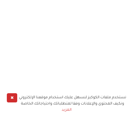
✖
نستخدم ملفات الكوكيز لنسهل عليك استخدام موقعنا الإلكتروني
ونكيف المحتوى والإعلانات وفقا لمتطلباتك واحتياجاتك الخاصة
المزيد