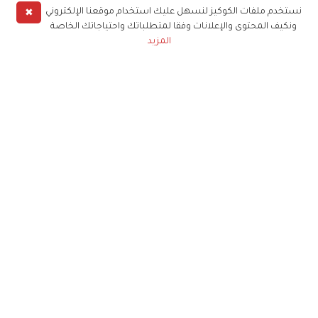
✖
نستخدم ملفات الكوكيز لنسهل عليك استخدام موقعنا الإلكتروني
ونكيف المحتوى والإعلانات وفقا لمتطلباتك واحتياجاتك الخاصة
المزيد
حملوا تطبيق
زهرة الخليج
الاشتراك للحصول على ملخص أسبوعي على بريدك
الإلكتروني