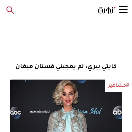
كايتي بيري: لم يعجبني فستان ميغان
#مشاهير