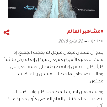
#مشاهير العالم
لاما عزت
22 مايو 2018
يبدو أن فستان ميغان ميركل لم يعجب الجميع، إذ
قالت المغنية الأميركية ميغان ميركل إنه لم يكن ملائماً
كلياً وكان لا بد من إعادة ضبطه على جسم العروس.
وقالت بصرحاة إنها فضلت فتسان زفاف كايت
مدلتون.
وكانت ميغان اختارت المصممة كلير وايت كيلر التي
انضمت لدرا جيفنشي العام الماضي كأول مديرة فنية
أنثى.