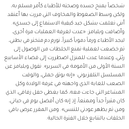
شخصاً يمنح جسده وصحته للأطباء كأمر مسلم به،
ولكن وسط الضغوط والمخاوف التي مررت بها أعتقد
أنني تعلمت بشكل جيد كيفية الاستماع إلى جسدي».
وأضافت ويليامز: «عدت لغرفة العمليات مرة أخرى،
ليجد الأطباء ورماً دموياً كبيراً، تورم دم متخثر في بطني،
ثم خضعت لعملية تمنع الجلطات من الوصول إلى
رئتي، وعندما عدت للمنزل اضطررت إلى قضاء الأسابيع
الستة الأولى من الأمومة في السرير». تقول ويليامز عن
المسلسل التلفزيوني: «إنه يوثق حملي، والوقت
الصعب للغاية الذي واجهته في غرفة الولادة وكل
المشاعر التي جاءت معه، كما يغطي حفل زفافي، الذي
كان مثيراً جداً وممتعاً، إذ إنه كان أفضل يوم في حياتي،
ومن ثم يظهر عودتي للتنس». ومن المقرر عرض باقي
الحلقات بالتتابع خلال الفترة الحالية.