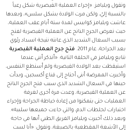
وتقول ويليامز: «إجراء العملية القيصرية شكل رعباً
بالنسبة إليّ، ولكن مرت الولادة بشكل سلس»، وبعدها
عاشت ويليامز كوابيس لمدة ستة أيام عقب العملية،
حيث تعرض الجرح الناتج عن العملية القيصرية لفتح
بسبب السعال الشديد الذي عانته نتيجة انسداد رئوي
بعد الجراحة، عام 2011.
فتح جرح العملية القيصرية
تتابع ويليامز في الحلقة الثانية: «أتذكر أنني عندما
استيقظت بعد الولادة القيصرية ولم أستطع التنفس،
وأخبرت الممرضة أنني أحتاج إلى قناع أكسجين، وبدأت
حينها في السعال الشديد الذي سبب فتح الجرح الناتج
عن العملية القيصرية، وعدت مرة أخرى لغرفة
العمليات حتى يتمكنوا من إعادة خياطة الجراحة وإجراء
اختبارات لجلطات الدم، والتي جاءت جميعها سلبية».
وبعد ذلك أخبرت ويليامز الفريق الطبي أنها في حاجة
إلى الأشعة المقطعية بالصبغة، وتقول: «أنا لست