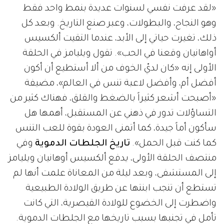
«لقد عرفت نفسي لسنوات عديدة بنمط واحد فقط
وهو النجاح، والبطولات، وعبر صنع التاريخ. وبعد كل
ذلك، تغيرت حياتي إلى الأبد، عندما التقيت ألكسيس
أواهانيان وقعنا في الحب». تقول ويليامز في الحلقة
الأولى إنه «كان لديّ الخوف من ألا أستطيع أن أكون
أفضل أم، وأفضل لاعبة تنس في العالم»، مضيفة
«أصبحت أشعر كثيراً بالضغط والقلق، فهناك كثير من
التساؤلات تدور في ذهني عن المستقبل، أهمها هل
سأكون أماً جيدة، كما أتمنى العودة بقوة للعب التنس
كما كنت قبل الحمل».
تاريخ الجلطات الدموية
وفي
منتصف الحلقة الأولى، يدفع ألكسيس أوهانيان ويليامز
إلى المستشفى، وبعد ليلة من المعاناة علمت أنها لم
تستطع أن تنجب ابنتها عن طريق الولادة الطبيعية
واضطرت إلى الخضوع للولادة القيصرية، التي كانت
تأمل في تجنبها بسبب تاريخها مع الجلطات الدموية.