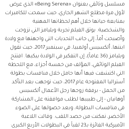
مسلسل وثائقي بعنوان «Being Serena» الذي عرض
لأول مرة مطلع الشهر الجاري، حيث سمحت للكاميرات
بمتابعة حياتها خلال أهم لحظاتها المهنية
والشخصية. يوثق الفيلم تجربة ويليامز التي تزوجت
وأصبحت أماً، إلى جانب التحديات التي واجهتها مع ولادة
ابنتها، ألكسيس أولمبيا، في سبتمبر 2017، حيث تقول
ويليامز (36 عاماً)، إن التفكير في الولادة يبكيها. افتتح
الفيلم الوثائقي، المؤلف من خمسة أجزاء، مع اللحظة
التي اكتشفت فيها أنها حامل خلال منافسات بطولة
أستراليا المفتوحة عام 2017، حيث توجهت بعد التأكد
من الحمل - برفقة زوجها رجل الأعمال ألكسيس
أوهانيان - إلى طبيبها لطلب موافقته على المشاركة
في منافسات البطولة، وبعد حصولها على الضوء
الأخضر، تمكنت من حصد اللقب. وقالت اللاعبة
الأميركية الفائزة بـ23 لقباً في البطولات الأربع الكبرى: