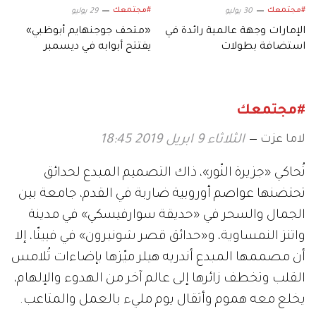
#مجتمعك
#مجتمعك
30 يوليو
29 يوليو
الإمارات وجهة عالمية رائدة في
«متحف جوجنهايم أبوظبي»
استضافة بطولات
يفتتح أبوابه في ديسمبر
«الفروسية»
المقبل
#مجتمعك
لاما عزت
الثلاثاء 9 ابريل 2019 18:45
تُحاكي «جزيرة النّور»، ذاك التصميم المبدع لحدائق
تحتضنها عواصم أوروبية ضاربة في القدم، جامعة بين
الجمال والسحر في «حديقة سوارفيسكي» في مدينة
واتنز النمساوية، و«حدائق قصر شونبرون» في فيينّا، إلا
أن مصممها المبدع أندريه هيلر ميّزها بإضاءات تُلامس
القلب وتخطف زائرها إلى عالم آخر من الهدوء والإلهام،
يخلع معه هموم وأثقال يوم مليء بالعمل والمتاعب.