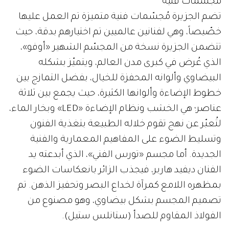
مجسمات فنية
تضم الجزيرة مُجسّمات فنية متميزة تم العمل عليها
خصّيصاً، وهي لفنانين عالميين تم اختيارهم بدقة، حيث
تتضمن الجزيرة نسخة من المجسّم الشهير «أوفو»،
الذي عُرض في كبرى مدن العالم، ويتميّز بشكله
البيضاوي وألوانه المحفزة للخيال، بفضل التمازج بين
خطوط الإضاءة وألوانها الكثيرة، حيث يجمع بين ثلاثة
عناصر؛ هي الخشب ونظام الإضاءة «LED» وبخار الماء،
لتُعبّر عن نهج تقوم خلاله الطبيعة بتغذية الفنون
وتسليط الضوء على المفاهيم المعمارية والفنية
الجديدة. أما مجسم «تورس الفني»، الذي أبدعته يد
الفنان ديفيد هاربر، فيجذب الزائر بانعكاسات الضوء
بمظهره اللامع كمرآة لخداع البصر وتحفيز الذهن. تم
تصميم المجسم بشكل بيضاوي، وهو مصنوع من
الفولاذ المقاوم للصدأ (ستانلس ستيل).