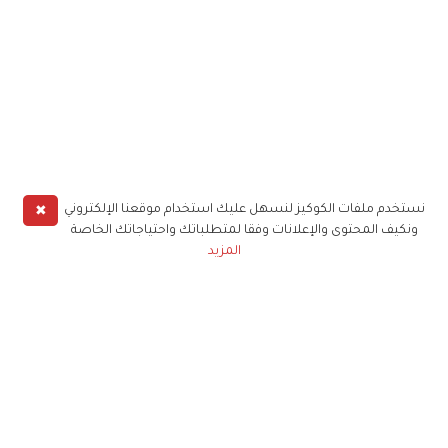
✖
نستخدم ملفات الكوكيز لنسهل عليك استخدام موقعنا الإلكتروني
ونكيف المحتوى والإعلانات وفقا لمتطلباتك واحتياجاتك الخاصة
المزيد
حملوا تطبيق
زهرة الخليج