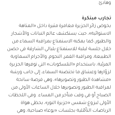
وهادئ.
تجارب مبتكرة
يخوض زائر الجزيرة مغامرة مثيرة داخل «المتاهة
الاستوائية»، حيث يستكشف عالم النباتات والأشجار
والطيور، كما يمكنه الاستمتاع بمراقبة السماء من
خلال جلسة ليلية للاستمتاع بليالي الشارقة في حضن
الطبيعة، ومراقبة القمر، النجوم، والأجرام السماوية
المرئية، باستخدام «التلسكوبات» التي توفرها الجزيرة
لزوّارها وعشاق ما تحتضنه السماء، إلى جانب ورشة
«مشاهدة الطيور وتصويرها»، وهي فرصة سانحة
لمراقبة الطيور وتصويرها خلال الساعات الأولى من
الصباح أو في وقت متأخر من المساء. وفي اللحظات
الأولى لبزوغ شمس «جزيرة النور»، يحظى هواة
الرياضات التأمّلية بجلسات «يوغا» صباحية، وهي