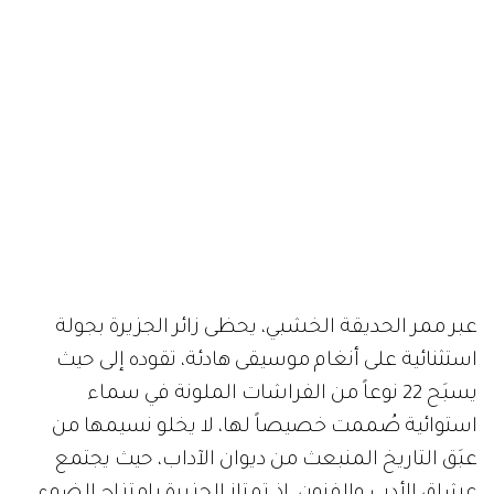
عبر ممر الحديقة الخشبي، يحظى زائر الجزيرة بجولة
استثنائية على أنغام موسيقى هادئة، تقوده إلى حيث
يسبَح 22 نوعاً من الفراشات الملونة في سماء
استوائية صُممت خصيصاً لها، لا يخلو نسيمها من
عبَق التاريخ المنبعث من ديوان الآداب، حيث يجتمع
عشاق الأدب والفنون، إذ تمتاز الجزيرة بامتزاج الضوء