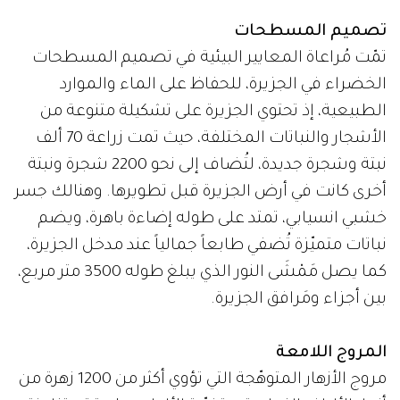
تصميم المسطحات
تمّت مُراعاة المعايير البيئية في تصميم المسطحات
الخضراء في الجزيرة، للحفاظ على الماء والموارد
الطبيعية، إذ تحتوي الجزيرة على تشكيلة متنوعة من
الأشجار والنباتات المختلفة، حيث تمت زراعة 70 ألف
نبتة وشجرة جديدة، لتُضاف إلى نحو 2200 شجرة ونبتة
أخرى كانت في أرض الجزيرة قبل تطويرها. وهنالك جسر
خشبي انسيابي، تمتد على طوله إضاءة باهرة، ويضم
نباتات متميّزة تُضفي طابعاً جمالياً عند مدخل الجزيرة،
كما يصل مَمْشَى النور الذي يبلغ طوله 3500 متر مربع،
بين أجزاء ومَرافق الجزيرة.
المروج اللامعة
مروج الأزهار المتوهّجة التي تؤوي أكثر من 1200 زهرة من