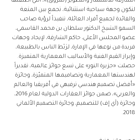
الشارقة للاستثمار والتطوير (شروق)»، التي أطلقتها
لتكون وجهة سياحية استثنائية، تجمع بين المتعة
والفائدة لجميع أفراد العائلة، تنفيذاً لرؤية صاحب
السمو الشيخ الدكتور سلطان بن محمد القاسمي،
عضو المجلس الأعلى، حاكم الشارقة، لإيجاد وجهات
فريدة من نوعها في الإمارة، لرَبْط الناس بالطبيعة،
وإبراز القيم الفنية والأساليب المعمارية المتميزة.
حصلت «جزيرة النور» على تسع جوائز عالمية، تقديراً
لهندستها المعمارية وتصاميمها المتميّزة، وجائزة
«أفضل تصميم هندسي ترفيهي في أفريقيا والعالم
والعربي»، ضمن جوائز العقارات الدولية لعام 2016،
وجائزة (آي إف) للتصميم، وجائرة التصميم الألماني
2018.