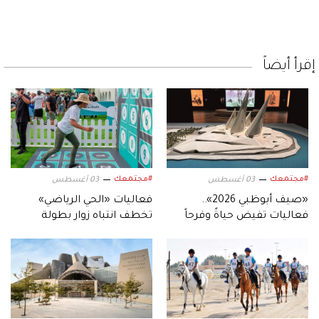
إقرأ أيضاً
#مجتمعك
#مجتمعك
03 أغسطس
03 أغسطس
«صيف أبوظبي 2026»..
فعاليات «الحي الرياضي»
فعاليات تفيض حياةً وفرحاً
تخطف انتباه زوار بطولة
العالم للجوجيتسو.. وتبهرهم