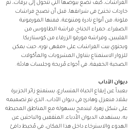
الفراشات، كيف تضع بيوضها التي تتحول إلى يرقات، ثم
خاردات تختبئ في شرانقها، قبل أن تصبح فراشات
ملونة، من أنواع نادرة ومتنوعة، فمنها المورمونية
الصفراء، حمراء الجناح، فراشة الطاووس من
الفليبين، وفراشة مورفو الزرقاء من كوستاريكا.
ويحتوي بيت الفراشات على «مقهى نور»، حيث يمكن
للزوار الاستمتاع بتناول المشروبات والمأكولات
الصحية الخفيفة، في أجواء مُريحة وجلسات هادئة.
ديوان الآداب
بعيداً عن إيقاع الحياة المتسارع، يستمتع زائر الجزيرة
بمَلاذ منعزل وهادئ في ديوان الآداب، الذي تم تصميمه
على شكل زهرة، ليندمج بسهولة مع المناطق المحيطة
به، يستهدف الديوان الأدباء، المثقفين والباحثين عن
الهدوء والاسترخاء داخل هذا المكان، في مُحيط دافئ