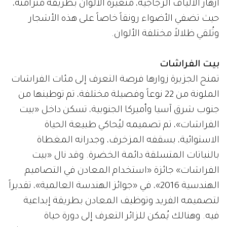
أزهار الألياف الزجاجية، متغيّرة الألوان بطريقة متزامنة،
حيث تضفي الأضواء رونقاً خاصاً على هذه الأشجار
وتُلقي ظلالاً مختلفة الألوان.
بيت الفراشات
تمنح الجزيرة زوارها فرصة التعرف إلى مئات الفراشات
الملونة من 22 نوعاً وفصيلة مختلفة، تم توطينها من
جنوب شرق آسيا وأميركا الجنوبية، تسكن داخل «بيت
الفراشات»، تم تصميمه ليُحاكي طبيعة الحياة
الاستوائية، بسقفه المزخرف، وجدرانه المغطاة
بالنباتات المتسلقة دائمة الخضرة. وقد نال «بيت
الفراشات» جائزة «استخدام المعادن في التصاميم
الهندسية 2016»، في «جوائز الهندسة العالمية»، تقديراً
لتصميمه الفريد وتوظيف المعادن بطريقة إبداعية
فيه. وهنالك يُمكن للزائر التعرف إلى دورة حياة