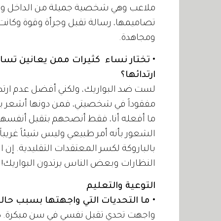
ملاعب وهي شخصية جميلة من الداخل وال
تصاميمها، رسالة تقبل وجرأة وقوة وكانت 
ومجاهدة.
• تختار نساء كثيرات ممن يعانين تساقط
ارتدائها؟
لست ضد البواريك، ولكني أفضل عدم ارتدائه
مفقوداً في شخصيتي، فمن دونها أشعر بالح
ما أفعله أنا، فقط أنصحهم بتقبل أنفسهم كم
الشعور بأنه أمر طبيعي وليس شيئاً غريباً أ
بالباروكة لكسر المعتقدات التقليدية. إن
النظارات وبعض الناس يرتدون البواريك!
التوعية والتعليم
• ما التحديات التي واجهتها بسبب حال
واجهت تحدي تقبل نفسي في سن مبكرة. كما