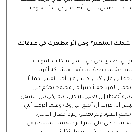
اة، تم تشخيص حالتي بأنها «مرض الذئبة»، وكنت
شكلك المتغير؟ وهل أثر مظهرك في علاقاتك
يحبونني بصدق، حتى في المدرسة كانت المواقف
 الشجاعة لمواجهة الموقف ومشاركة أقربائي
يشجعانني على تقبل نفسي وأن أحب نفسي كما أنا.
مل المرء حملاً كبيراً في مجتمع يحكم على
رة أضطر إلى تغيير باروكتي، فلم يكن من السهل
 أنا. قررت أن أخلع الباروكة وقتما أدركت أنني
جميع القيود ولم تهمني ردود أفعال الناس،
اته، يساعدني على نشر التوعية مما سيسهم في