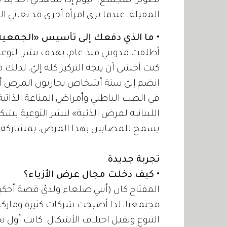
تطوير المجتمع. اليوم إذا شاهدني أحد بلا
المقبلة، عندما يرى امرأة أخرى قد تعاني 
• ما الذي دفعك إلى تأسيس «الجمعية ا
أطلقت مدونتي منذ عام، بهدف نشر التوعية 
كنت أخشى أن يتجه التركيز كله إليّ، لذلك
انضم إليّ ستة أشخاص يحاربون المرض 
في الطب الباطني وأمراض المناعة الذات
اللبنانية لمرض الذئبة» لنشر التوعية ب
يسمح للمصابين بهذا المرض، بمشاركة
تجربة جديدة
• كيف دخلت مجال عرض الأزياء؟
المفتاح كان (أنني صلعاء ولديّ قصة أحكي
مجتمعنا، لذا أصبحت شركات كثيرة ومارك
التنوع وتقبل اختلاف الأشكال. كانت أول تج