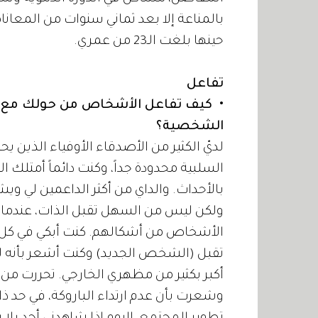
بالمناعة إلا بعد ثماني سنوات من المعان
حينها بلغت الـ23 من عمري.
تفاعل
• كيف تفاعل الأشخاص من حولك مع 
الشخصية؟
لديّ الكثير من الأصدقاء الأوفياء الذين 
السلبية محدودة جداً، وكنت دائماً أمتلك
بالأحداث. والداي من أكثر الداعمين لي و
ولكن ليس من السهل تقبل الذات، عندما يح
الأشخاص من أشكالهم. كنت أبكي في كل م
تقبل (الشخص الجديد) وكنت أشعر بأنه ليس
أكبر بكثير من مظهري الخارجي. تحررت من 
وشعرت بأن عدم ارتداء الباروكة، في حد ذ