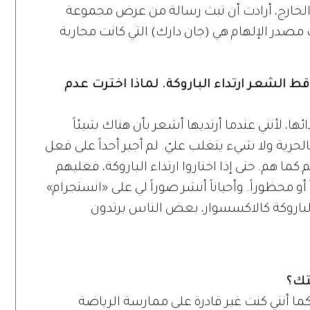
خارج، أرادت أن تبث رسالة من عرض مجموعة
مصدر الإلهام هي (جان دارك) التي كانت محاربة
 الشعر ارتداء الباروكة. لماذا اخترت عدم
ا، لأنني عندما أرتديها أشعر بأن هناك شيئاً
رية ولا شيء يتغلب عليّ. لم أجبر أحداً على فعل
ا هم. حتى إذا اختاروا ارتداء الباروكة، فعليهم
و محظوراً. وأحياناً أنشر صوراً لي على «انستجرام»
 الباروكة كالاكسسوار، بعض الناس يرتدون
تك؟
 أنني كنت غير قادرة على ممارسة الرياضة