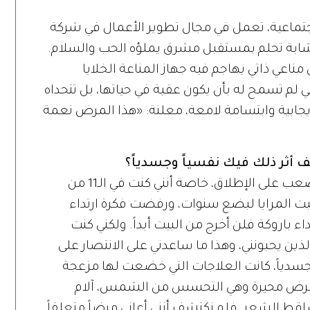
تماعية، تعمل في مجال تطوير الأعمال في شركة
شابة تحلم بمستقبل مشرق يملؤه الحب والسلام.
اعي ذاتي يهاجم فيه جهاز المناعة الخلايا
لم تسمح له بأن يكون عقبة في حياتها، بل تتحداه
إيجابية وابتسامة لامعة، معلنة: «هذا المرض نعمة
 أثر ذلك فيك نفسياً وجسدياً؟
كان أمراً صعباً والسنتان الأوليان كانتا الأصعب على الإطلاق، خاصة أنني كنت في الـ11 من
ت المرايا لبضع سنوات، ورفضت فكرة ارتداء
تداء باروكة فلن أخرج من البيت أبداً. ولكني كنت
ين يحبونني، وهذا ما ساعدني على الانتصار على
 جسدياً، كانت العلاجات التي خضعت لها مزعجة
 المرض محيرة وهي التحسس من الشمس، آلام
قط الشعر. فلم نكتشف أنني أعاني مرضاً متعلقاً