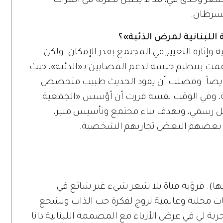
 شعر وحدق فيّ، قد لا يطيل نظرته في المرات
السرطان.
للبنانية لمرض الذئبة»؟
وإثارة التغيير في المجتمع بقدر الإمكان. ولكن
 قمت بتنظيم جلسة لدعم المصابين بـ«الذئبة»، حيث
أيضاً. وفضلت أن يقود الحديث طبيب متخصص
ية، وفي الوقت نفسه قررت أن أؤسس «الجمعية
شكل رسمي، وبهدف بناء مجتمع وتأسيس منبر،
 بعضهم البعض تجاربهم الشخصية.
ها). فرؤية فتاة بلا شعر شيء غير شائع في
ات محلية وعالمية تروج لفكرة حب الذات وتشجع
ربة لي في عرض الأزياء مع المصممة اللبنانية دانا