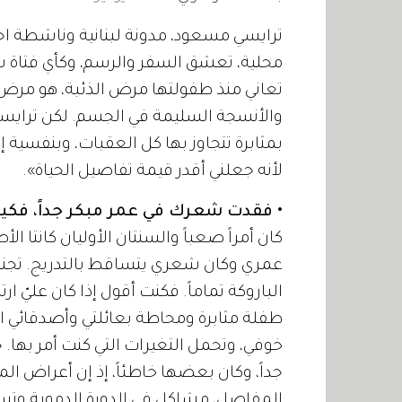
ترايسي مسعود، مدونة لبنانية وناشطة اج
محلية، تعشق السفر والرسم، وكأي فتاة 
تعاني منذ طفولتها مرض الذئبة، هو مرض من
والأنسجة السليمة في الجسم. لكن ترايسي 
بمثابرة تتجاوز بها كل العقبات، وبنفسية 
لأنه جعلني أقدر قيمة تفاصيل الحياة».
• فقدت شعرك في عمر مبكر جداً، فكيف
عمري وكان شعري يتساقط بالتدريج. تجنب
الباروكة تماماً. فكنت أقول إذا كان عليّ ار
طفلة مثابرة ومحاطة بعائلتي وأصدقائي الذ
خوفي، وتحمل التغيرات التي كنت أمر بها.
جداً، وكان بعضها خاطئاً، إذ إن أعراض
المفاصل، مشاكل في الدورة الدموية وتسا