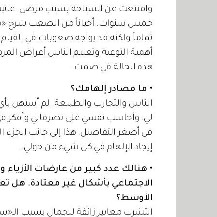
وامتنعت عن السباحة بسبب مرضي. عاني
خمس سنوات. أحياناً من الصعب شرح «مر
تماماً ولكنه قد يواجه صعوبات في القيام 
أهمية التوعية وتعليم الناس أعراض الم
هذه الحالة في صمت.
• ما مصادر إلهامك؟
الناس والتجارب والطبيعة. لم أستهن بأي
لي. وأحاسب نفسي على تصرفاتي وأفكر في أ
في أصغر التفاصيل. هذا إلى جانب الجزء ال
إيجاد الإلهام في كل شيء من حولي.
• هنالك عدد كبير من عارضات الأزياء
الاجتماعي بأشكال غير معتادة. هل تع
الأوسط؟
انتشرت معايير زائفة للجمال بسبب الـ«سوشي