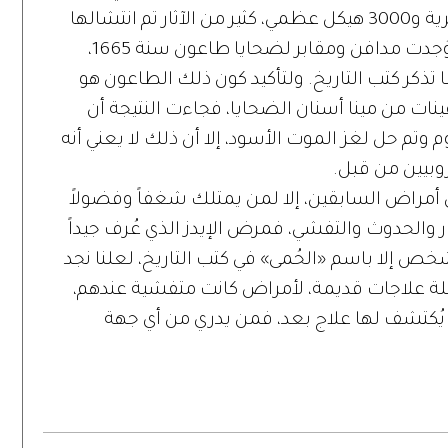
الأنفاق، فتمت استعادة 10 آلاف قطعة أثرية و3000 هيكل عظمي، كثير من الآثار تم انتشالها
من أسفل محطة ليفربول في لندن، حيث وُجدت مدافن ومقابر لضحايا طاعون سنة 1665،
 تذكر كتب التاريخ. ولتأكيد كون ذلك الطاعون هو
ينات من مينا أسنان الضحايا، فجاءت النتيجة أن
م وتم حل لغز الموت الأسود، إلا أن ذلك لا يعني أنه
وبيين من قبل.
 أمراض السابقين، إلا لمن يمتلك شغفاً وفضولاً
ار والحدوث والتفشي، فمرض الإيدز الذي عُرف جيداً
ُشخص إلا باسم «الحُمى» في كتب التاريخ، لعلنا نجد
لة علاجات قديمة، لأمراض كانت متفشية عندهم،
يُكتشف لها علاج بعد، فمن يدري من أي جهة