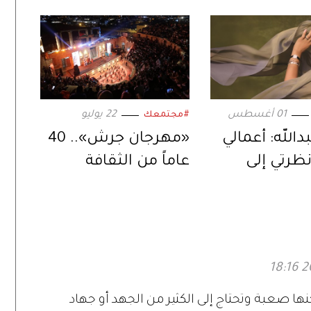
01 أغسطس
22 يوليو
#مجتمعك
دالله: أعمالي
«مهرجان جرش».. 40
ظرتي إلى
عاماً من الثقافة
لعالم
والفنون بإرث يمتد
وأجيال تلتقي
 صعبة وتحتاج إلى الكثير من الجهد أو جهاد