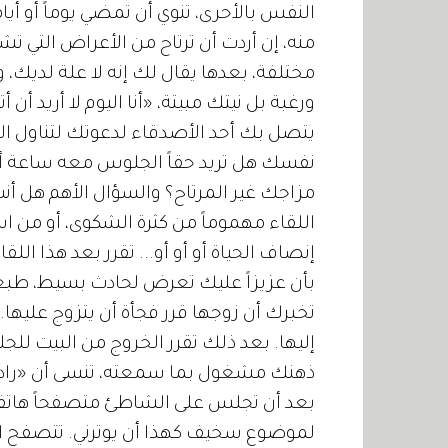
النفس بالأحرى، تنوي أن تمضي يوماً أو أيا
منه، إن أردت أن ترتاح من الأعراض التي ت
ورغبة بل نيتك مبيتة، «أنا اليوم لا أريد أن أت
يتصل بك أحد الأصدقاء لدعوتك لتناول الغ
نفسك هل تريد حقاً الجلوس معه ساعة 
مزاجك غير المرتاح؟ والسؤال الأهم هل أنت 
اللقاء مهموماً من كثرة الشكوى، أو من اس
إنصاف الحياة أو أو أو... تقرر بعد هذا اللقا
بأن عزيزاً عليك تعرض لحادث بسيط، طبعا
تخبرك أن زوجها قرر فجأة أن يتزوج عليها.
إليها. بعد ذلك تقرر الخروج من البيت ل
ذهنك مشغول بما سمعته، تنسى أن «رادارا
بعد أن تجلس على الشاطئ متصفحاً هاتفك
لموضوع سخيف كهذا أن يوترني. تتصفح ا