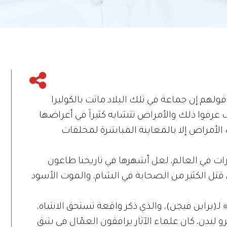
، قولهم إن جماعة في تلك البلاد ماتت بالكوليرا
 عرفوا ذلك والأمراض تتشابه كثيراً في أعراضها
لأمراض إلا بالمعاينة المباشرة لمخلفات
ت في العالم، لعل أشهرها في تاريخنا طاعون
تل الكثير من الصحابة في الشام، والموت الأسود
لـ(براين فيجن)، والذي ذكر واقعة تستحق الانتباه،
 لندن، كان علماء الآثار يرافقون العمّال في شق