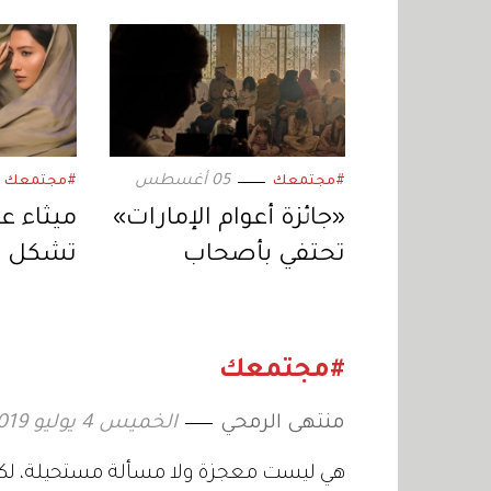
05 أغسطس
#مجتمعك
#مجتمعك
«جائزة أعوام الإمارات»
ميثاء عب
تحتفي بأصحاب
تشكل ن
العمل الجماعي
نفسي وا
المستدام
#مجتمعك
منتهى الرمحي
الخميس 4 يوليو 2019 18:16
هي ليست معجزة ولا مسألة مستحيلة، لكنها