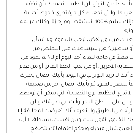
ماً بعيداً عن التوتر، لأن الطبيب نصحك بأن تخفف
شعر بها، والتي تجعلك كل مرة تجري فحوصاً طبية
مختلفة، بعدها يقال لك إنه لا علة لديك، وإنك سليم %100. تستيقظ يوم إجازة، وكلك عزيمة
وتر».
داء، من دون تفكير، ترحب بالدعوة، ولا تسأل
أو ساعتين؟ هل سيساعدك على التخلص من
فعلاً في حاجة للقاء أحد اليوم أم لا؟ ثم تعود من
تغابة الآخرين، أو من ندب الحظ العاثر، أو من عدم
ء أنك لا تريد التوتر لباقي اليوم، يأتيك اتصال يخبرك
ً تشعر بالقلق، ثم يأتيك اتصال آخر من صديقة
 لا تدري لحظتها نوع النصيحة التي يمكن أن توجهها
لجلوس على شاطئ البحر، وأنت في طريقك ولأن
ً» على الطريق ولا تعرف أنك تعرضت لمخالفة إلا
 الخلوي. تقول بينك وبين نفسك، بسيطة، لا أريد
لـ«سوشيال ميديا» وبحكم اهتماماتك تتصفح