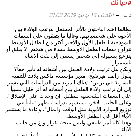
#حياتك
د ب أ
الثلاثاء 16 يوليو 2019 21:02
لطالما اهتم الباحثون بالأثر المحتمل لترتيب الولادة بين
الأخوة على شخصياتهم، وغالباً ما يتفقون على السمات
النموذجية للطفل الأول والأخير أكثر من الطفل الأوسط.
تتراوح سمات الطفل الأوسط بشدة من شخص لا يقلق أو
ينزعج بسهولة إلى شخص يسعى إلى لفت الانتباه
باستمرار .
ولكن هل ترتيب ولادة الطفل بين أشقائه له تأثير حقاً؟
يقول رالف هيرتفيج، مدير مؤسسة ماكس بلانك للتنمية
البشرية في برلين: "هناك المزيد من الدراسات التي تشير
إلى أن ترتيب ولادة الطفل بين أشقائه له أثر قليل نسبياً
على السمات الشخصية للطفل، إن وجدت على الإطلاق".
وعلى الجانب الآخر، يستشهد بدراسة تظهر "تبايناً في
توزيع الموارد الأبوية مثل الوقت والمال"، وعادة ما يستثمر
الآباء أقل في الطفل الأوسط.
وهذا كله أمر طبيعي وليس نتيجة لقرار واع من جانب
الآباء.
ويوضح هيرتفيج: "الطفل الأوسط لا يحظى أبداً باهتمام