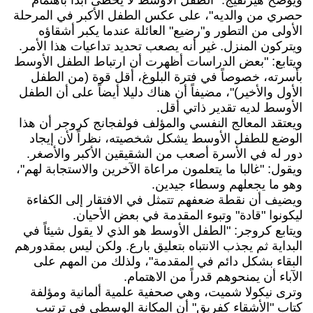
حصري من والديه"، على عكس الطفل الأكبر في المرحلة
الأولى من التطور و"رضيع" العائلة عندما يكبر أشقاؤه
ويتركون المنزل. غير أنه يصعب تحديد تداعيات هذا الأمر.
ويتابع: "بعض الدراسات أظهرت أن ارتباط الطفل الأوسط
بأسرته، خصوصاً في فترة البلوغ، أقل قوة (من الطفل
الأول والأخير)"، مضيفاً أن هناك دليلا أيضاً على أن الطفل
الأوسط لديه تقدير ذاتي أقل.
ويعتقد المعالج النفسي والمؤلف فولفجانج كروجر أن هذا
الوضع للطفل الأوسط يشكل شخصيته، نظراً لأن إيجاد
دور له في الأسرة أصعب من الشقيقين الأكبر والأصغر.
ويقول: "غالبا ما يتعلمون مراعاة الآخرين والاستجابة لهم"،
وهو ما يجعلهم وسطاء جيدين.
ويضيف أن نقطة ضعفهم تتمثل في الافتقار إلى الكفاءة
ليكونوا "قادة" وتبوء المقدمة في بعض الأحيان.
ويتابع كروجر: "الطفل الأوسط هو الذي لا يقول شيئاً في
البداية ثم يجذب الانتباه بتعليق بارع. ولكن ليس بمقدورهم
البقاء بشكل دائم في المقدمة"، ولذلك من المهم على
الآباء أن يمنحوهم قدراً من الاهتمام.
وترى نيكولا شميت، وهي صحفية علمية ألمانية ومؤلفة
كتاب "الأشقاء كفريق" أن المكانة الوسطى في ترتيب