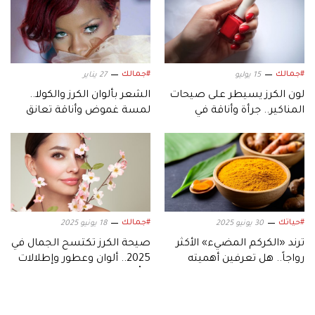
#جمالك
#جمالك
15 يوليو
27 يناير
لون الكرز يسيطر على صيحات
الشعر بألوان الكرز والكولا..
المناكير.. جرأة وأناقة في
لمسة غموض وأناقة تعانق
إطلالة واحدة
أجواء الشتاء
#حياتك
#جمالك
30 يونيو 2025
18 يونيو 2025
ترند «الكركم المضيء» الأكثر
صيحة الكرز تكتسح الجمال في
رواجاً.. هل تعرفين أهميته
2025.. ألوان وعطور وإطلالات
لصحتكِ الجسدية
لا تُقاوَم