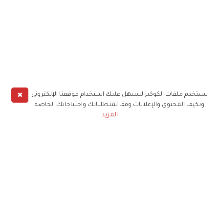
✖
نستخدم ملفات الكوكيز لنسهل عليك استخدام موقعنا الإلكتروني
ونكيف المحتوى والإعلانات وفقا لمتطلباتك واحتياجاتك الخاصة
المزيد
حملوا تطبيق
زهرة الخليج