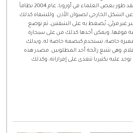
أما بصمة الأذن المستخدمة منذ القدم، فقد طور بعض العلماء في أوروبا، عام 2004 نظاماً
 عن الشكل الخارجي لصيوان الأذن. وللشفاه كذلك
 غير مرئي، يُضغط به على الشفتين، ثم توضع
 فوقها، ويمكن أخذها كذلك من على سيجارة
ة مميزة خاصة، تستخدم كبصمة خاصة له، ويدلك
ام، وهي تتتبع رائحة أحد المطلوبين. مصدر هذه
 توجد عليه بكتيريا تتغذى على إفرازاته، وكذلك