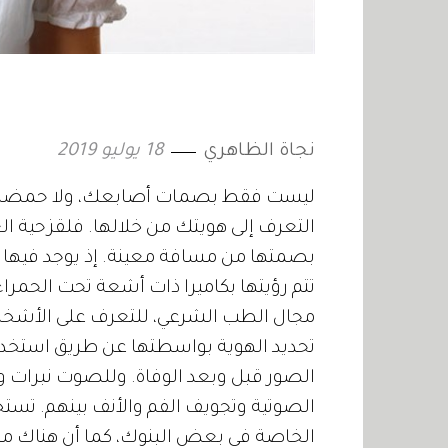
نجاة الظاهري
18 يوليو 2019
ليست فقط بصمات أصابعك، ولا حمضك ا
التعرف إلى هويتك من خلالها. فلقزحية الع
بصمتها من مسافة معينة. إذ يوجد فيها
تتم رؤيتها بكاميرا ذات أشعة تحت الحمرا
مجال الطب الشرعي، للتعرف على الأشخا
تحديد الهوية بواسطتها عن طريق استخدام
الصور قبل وبعد الوفاة. وللصوت نبرات 
الصوتية وتجويف الفم والأنف بينهم. تس
الخاصة في بعض البنوك، كما أن هناك من