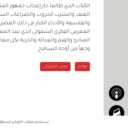
الكتاب الذي طالما حاز إعجاب جمهور المث
العنف وانتشرت الحروب والصراعات السياس
والفلاسفة والأدباء الكبار في ذلك العصر، 
المعرفي الفكري الشمولي الذي ينبذ الع
المبادئ والقِيَم والعدالة والحرية بكل معاني
وجهاً من أوجه التسامح.
فولتير
عيسى المرزوقي
نستخدم ملفات الكوكيز لنسهل ع