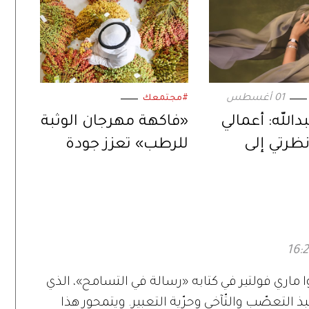
01 أغسطس
#مجتمعك
دالله: أعمالي
«فاكهة مهرجان الوثبة
ظرتي إلى
للرطب» تعزز جودة
لعالم
الإنتاج المحلي لثمار
الإمارات
ماري فولتير في كتابه «رسالة في التسامح»، الذي
نصف الثاني من القرن الـ17، إلى نبذ التعصّب والتّآخي وحرّية التعبير. ويتمحور هذا