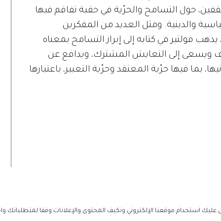
قفين، حول التسامح والحرّية في حقبة تفاقم فيها
ية والدينية. ومثل العديد من المفكرين
يذهب فولتير في كتابه إلى إبراز التسامح بمعناه
نف ويسعى إلى التعايش المشترك، ويدافع عن
ها، بما فيها حرّية المعتقد وحرّية التعبير، باعتبارها
ليك استخدام موقعنا الإلكتروني ونكيف المحتوى والإعلانات وفقا لمتطلباتك وا