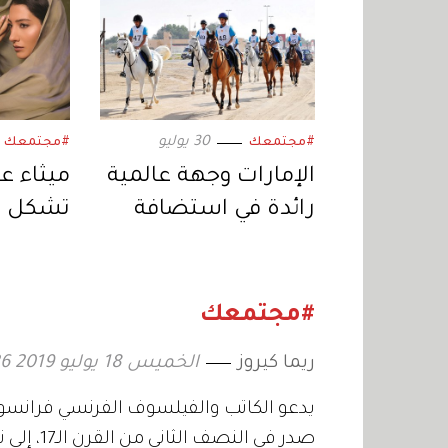
30 يوليو
#مجتمعك
#مجتمعك
الإمارات وجهة عالمية
ميثاء عب
رائدة في استضافة
تشكل ن
بطولات «الفروسية»
نفسي وا
#مجتمعك
ريما كيروز
الخميس 18 يوليو 2019 16:26
يدعو الكاتب والفيلسوف الفرنسي فرانسوا 
صدر في ال