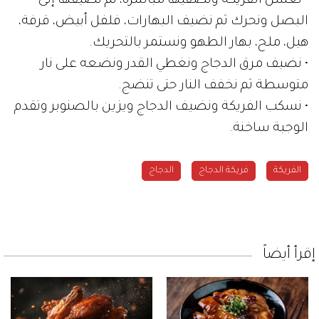
• نغسل الفريكة ونصفيها مباشرة، ثم نضيفها إلى
البصل ونحرك ثم نضيف البهارات، فلفل أبيض، قرفة،
هيل، ملح، بهار الطهو ونستمر بالتحريك.
• نضيف مرق الدجاج ونغطي القدر ونضعه على نار
متوسطة ثم نخفف النار حتى تنضج.
• نسكب الفريكة ونضيف الدجاج ويزين بالصنوبر وتقدم
الوجبة ساخنة.
الفريكة
فريكة الدجاج
الدجاج
إقرأ أيضاً