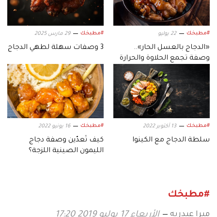
#مطبخك
#مطبخك
22 يوليو
29 مارس 2025
«الدجاج بالعسل الحار»..
3 وصفات سهلة لطهي الدجاج
وصفة تجمع الحلاوة والحرارة
في طبق واحد
#مطبخك
#مطبخك
13 أكتوبر 2022
16 يونيو 2022
سلطة الدجاج مع الكينوا
كيف تُعدّين وصفة دجاج
الليمون الصينية اللزجة؟
#مطبخك
ميرا عبدربه
الأربعاء 17 يوليو 2019 17:20