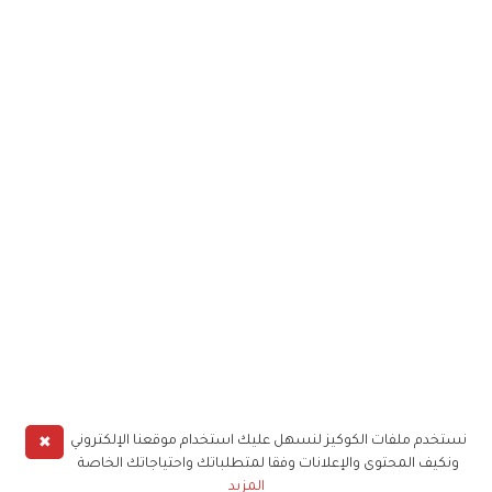
✖
نستخدم ملفات الكوكيز لنسهل عليك استخدام موقعنا الإلكتروني
ونكيف المحتوى والإعلانات وفقا لمتطلباتك واحتياجاتك الخاصة
المزيد