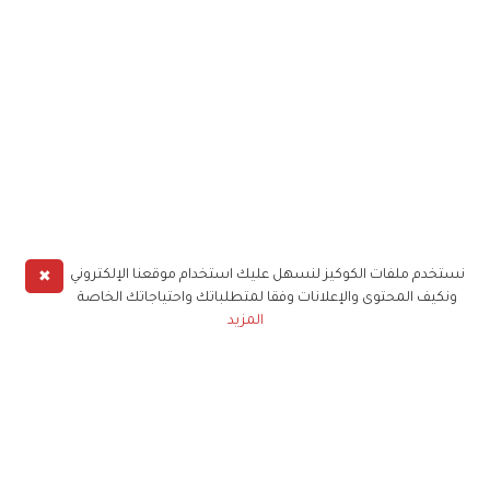
✖
نستخدم ملفات الكوكيز لنسهل عليك استخدام موقعنا الإلكتروني
ونكيف المحتوى والإعلانات وفقا لمتطلباتك واحتياجاتك الخاصة
المزيد
حملوا تطبيق
زهرة الخليج