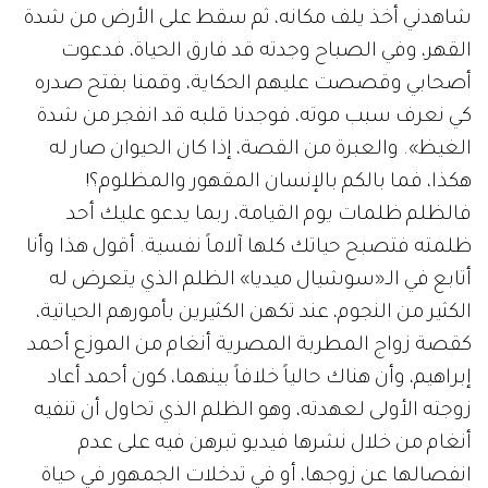
شاهدني أخذ يلف مكانه، ثم سقط على الأرض من شدة
القهر، وفي الصباح وجدته قد فارق الحياة، فدعوت
أصحابي وقصصت عليهم الحكاية، وقمنا بفتح صدره
كي نعرف سبب موته، فوجدنا قلبه قد انفجر من شدة
الغيظ». والعبرة من القصة، إذا كان الحيوان صار له
هكذا، فما بالكم بالإنسان المقهور والمظلوم؟!
فالظلم ظلمات يوم القيامة، ربما يدعو عليك أحد
ظلمته فتصبح حياتك كلها آلاماً نفسية. أقول هذا وأنا
أتابع في الـ«سوشيال ميديا» الظلم الذي يتعرض له
الكثير من النجوم، عند تكهن الكثيرين بأمورهم الحياتية،
كقصة زواج المطربة المصرية أنغام من الموزع أحمد
إبراهيم، وأن هناك حالياً خلافاً بينهما، كون أحمد أعاد
زوجته الأولى لعهدته، وهو الظلم الذي تحاول أن تنفيه
أنغام من خلال نشرها فيديو تبرهن فيه على عدم
انفصالها عن زوجها، أو في تدخلات الجمهور في حياة