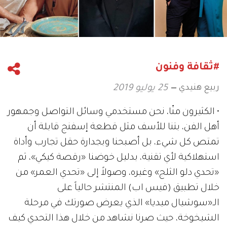
#ثقافة وفنون
ربيع هنيدي
25 يوليو 2019
• الكثيرون منّا، نحن مستخدمي وسائل التواصل وجمهور
أهل الفن، بتنا للأسف مثل قطعة إسفنج قابلة أن
تمتص كل شيء، بل أصبحنا وبجدارة حقل تجارب وأداة
استهلاكية لأي تقنية، بدليل خوضنا «رقصة كيكي»، ثم
«تحدي دلو الثلج» وغيره، وصولاً إلى «تحدي العمر» من
خلال تطبيق (فيس اب) المنتشر حالياً على
الـ«سوشيال ميديا» الذي يعرض صورتك في مرحلة
الشيخوخة، حيث صرنا نشاهد من خلال هذا التحدي كيف