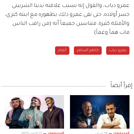
عمرو دياب، والقول إنه بسبب علاقته بدينا الشربيني
خسر أولاده، حتى نفى عمرو ذلك بظهوره مع ابنته كنزي،
والأمثلة كثيرة، متناسين جميعاً أنه (من راقب الناس
مات هماً وغماً).
عمرو دياب
كاظم الساهر
أنغام
إقرأ أيضاً
#مجتمعك
#مجتمعك
28 ابريل
27 أكتوبر 2025