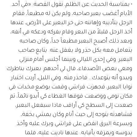
• بمناسبة الحديث عن الظلم، تقول القصة: «في أحد
الأيام أغضب بعير صاحبه، ولم يكن له مطيعاً، فقام
الرجل بتأديبه وإهانته حتى خر البعير على الأرض، عندها
أخذ الرجل قليلاً من البعر وقام بفركه ودعكه في أنفه،
وبعد ذلك أصبح البعير مطيعاً جداً، وكان صاحبه
يتعامل معه بكل حذر ولا يغفل عنه. يتابع صاحب
البعير: وفي إحدى الليالي وبينما أجلس أمام منزلي
ومعي بعض الأصدقاء، قال لي أحدهم: بعيرك يناظرك
ويبدو أنه يتوعدك.. فاحذر منه. وفي الليل، أردت اختبار
نوايا البعير، فجهزت فراشي وقمت بوضع مخدات في
مكان نومي ووضعت فوقها الغطاء كي أبدو نائماً، ثم
صعدت إلى السطح كي أراقب ماذا سيفعل البعير،
فشاهدته يتوجه إلى حيث أنام وكان يمشي بخفة،
وبسرعة البرق انقض على فراشي وبرك عليه وأخذ
يدوسه ويمزقه بأنيابه. عندها ناديت عليه، فلما