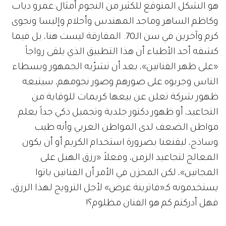
هو الشكل المتوقع للكثير من النجوم أمثال:عمرو دياب
وكاظم الساهر وماجد المهندس وأحلام وإليسا ونجوى
كرم وآخرين في سن الـ70. المفارقة ليست هنا، بل فيما
كشفه أحد الأطباء أن هذا التطبيق الذي يلقى رواجاً
«على ظهر الفنانين»، بعد أن تشرّبه الجمهور وبسطاء
الناس وجربوه على صورهم وصور نجومهم، سيتبعه
ظهور شركة تعلن عن بيعها كريمات للوقاية من
التجاعيد، أو ظهور دكتور جلدية وتجميل ذكي جداً يعلم
مواطن الضعف لدى المواطن العربي وأنه طيب
وساذج، ليقنعنا بضرورة استخدام الكريم أو أن يكون
المعالج لتجاعيد الزمن، وفعلاً «رزق الهبل على
المجانين»، لكن المحزن في الأمر أن الفنانين باتوا
يستخدمونه كـ«فاترينة عرض» لأجل الترويج لهذا الرزق،
فهل أدركتم كم هو الفنان مظلوم؟!