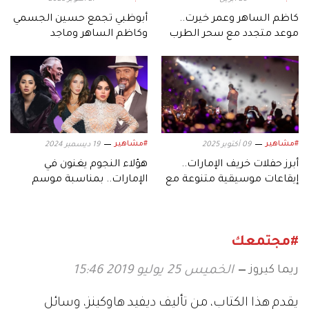
كاظم الساهر وعمر خيرت..
أبوظبي تجمع حسين الجسمي
موعد متجدد مع سحر الطرب
وكاظم الساهر وماجد
وإبداع الموسيقى العالمية في
المهندس.. في ديسمبر
أبوظبي
#مشاهير
#مشاهير
09 أكتوبر 2025
19 ديسمبر 2024
أبرز حفلات خريف الإمارات..
هؤلاء النجوم يغنون في
إيقاعات موسيقية متنوعة مع
الإمارات.. بمناسبة موسم
نجوم العرب
أعياد رأس السنة
#مجتمعك
ريما كيروز
الخميس 25 يوليو 2019 15:46
يقدم هذا الكتاب، من تأليف ديفيد هاوكينز، وسائل