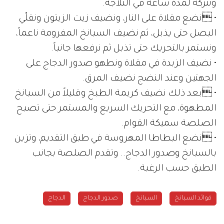
ونتركه لمدة ساعة في الثلاجة.
• نضع مقلاة على النار، ونضيف زيت الزيتون ونقلّي
البصل حتى يذبل، ثم نضيف السبانخ المفرومة ناعماً،
ونستمر بالتحريك حتى تذبل ثم نرفعها جانباً.
• نضيف الزبدة في مقلاة ونطهو صدور الدجاج على
الجهتين وعند النضج نضيف المرق.
• بعد ذلك نضيف كريمة الطبخ وقليلاً من السبانخ
المطهوة، مع التحريك السريع والمستمر حتى تصبح
الصلصة سميكة القوام.
• نضع البطاطا المهروسة في طبق التقديم، وتزين
بالسبانخ وصدور الدجاج.. وتقدم الصلصة بجانب
الطبق حسب الرغبة.
فوائد السبانخ
السبانخ
صدور الدجاج
الدجاج