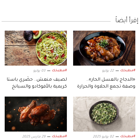
إقرأ أيضاً
#مطبخك
#مطبخك
22 يوليو
03 يوليو
«الدجاج بالعسل الحار»..
لصيف منعش.. حضّري باستا
وصفة تجمع الحلاوة والحرارة
كريمية بالأفوكادو والسبانخ
في طبق واحد
#مطبخك
#مطبخك
02 يوليو 2025
29 مارس 2025