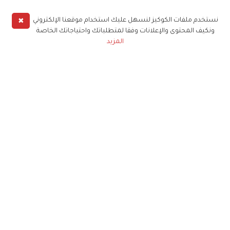
✖
نستخدم ملفات الكوكيز لنسهل عليك استخدام موقعنا الإلكتروني
ونكيف المحتوى والإعلانات وفقا لمتطلباتك واحتياجاتك الخاصة
المزيد