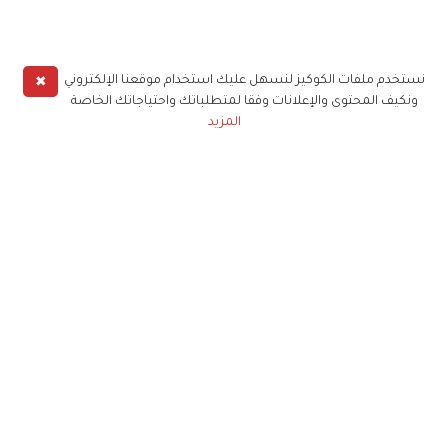
✖
نستخدم ملفات الكوكيز لنسهل عليك استخدام موقعنا الإلكتروني
ونكيف المحتوى والإعلانات وفقا لمتطلباتك واحتياجاتك الخاصة
المزيد
حملوا تطبيق
زهرة الخليج
الاشتراك للحصول على ملخص أسبوعي على بريدك