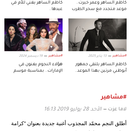
كاظم الساهر وعمر خيرت..
كاظم الساهر يغني للأم في
موعد متجدد مع سحر الطرب
عيدها..
وإبداع الموسيقى العالمية في
أبوظبي
#مشاهير
#مشاهير
13 يناير 2025
19 ديسمبر 2024
كاظم الساهر يلتقي جمهور
هؤلاء النجوم يغنون في
أبوظبي مرتين بهذا الموعد..
الإمارات.. بمناسبة موسم
في جولته العالمية
أعياد رأس السنة
#مشاهير
لاما عزت
الأحد 28 يوليو 2019 16:13
أطلق النجم
محمّد المجذوب أغنية جديدة بعنوان "كرامة