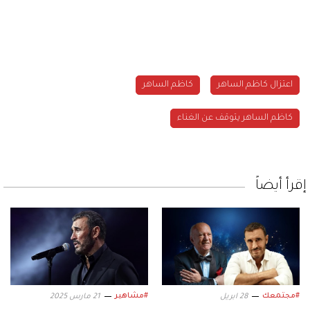
اعتزال كاظم الساهر
كاظم الساهر
كاظم الساهر يتوقف عن الغناء
إقرأ أيضاً
#مجتمعك
#مشاهير
28 ابريل
21 مارس 2025